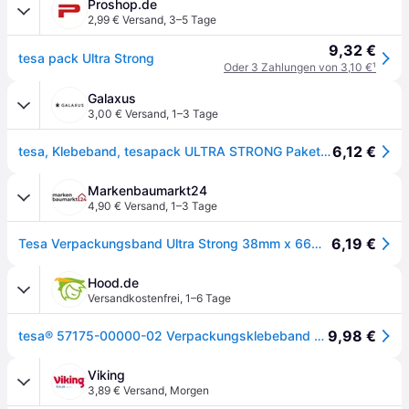
Proshop.de
2,99 € Versand
,
3–5 Tage
9,32 €
tesa pack Ultra Strong
Oder 3 Zahlungen von 3,10 €
¹
Galaxus
3,00 € Versand
,
1–3 Tage
6,12 €
tesa, Klebeband, tesapack ULTRA STRONG Paketklebeband - PVC Packband für festes Verpacken und sicheres Bündeln (38mm)
Markenbaumarkt24
4,90 € Versand
,
1–3 Tage
6,19 €
Tesa Verpackungsband Ultra Strong 38mm x 66m chamois braun 57175-00000-02
Hood.de
Versandkostenfrei
,
1–6 Tage
9,98 €
tesa® 57175-00000-02 Verpackungsklebeband tesapack® Ultra Strong, PVC, 66 m x 38 mm,
Viking
3,89 € Versand
,
Morgen