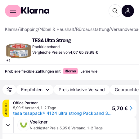
Für Shopper
Für Händler
Klarna
/
Shopping
/
Möbel & Haushalt
/
Büroausstattung
/
Versandverpa
TESA Ultra Strong
Packklebeband
Vergleiche Preise von
4,07 €
bis
9,98 €
+
1
Probiere flexible Zahlungen mit
Lerne wie
Empfohlen
Preis inklusive Versand
Gebrauchte
Office Partner
ANZEIGE
5,70 €
5,99 € Versand
,
1–2 Tage
tesa tesapack® 4124 ultra strong Packband 38 mm x 66 m chamois
Voelkner
·
Niedrigster Preis
5,95 € Versand
,
1–2 Tage