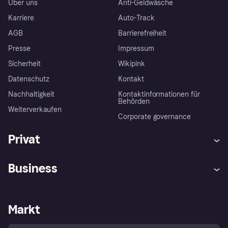
Über uns
Anti-Geldwäsche
Karriere
Auto-Track
AGB
Barrierefreiheit
Presse
Impressum
Sicherheit
Wikipink
Datenschutz
Kontakt
Nachhaltigkeit
Kontaktinformationen für
Behörden
Weiterverkaufen
Corporate governance
Privat
Hilfe
Beschwerden
Business
Einloggen
Sicher shoppen mit Klarna
Händlersupport
Entwicklerseite
Mit Klarna einkaufen
Festgeld
Händlerportal
Betriebsstatus
Markt
Klarna App
Datenschutzeinstellungen
Mit Klarna verkaufen
Plattformen und Partner
Shops entdecken
Dein Widerrufsrecht