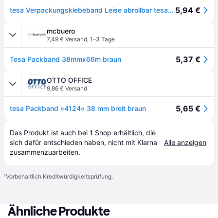
5,94 €
tesa Verpackungsklebeband Leise abrollbar tesapack Ultra Strong Braun 38 mm (B) x 66 m (L) PVC (Polyvinylchlorid) 4124
mcbuero
7,49 € Versand
,
1–3 Tage
5,37 €
Tesa Packband 38mmx66m braun
OTTO OFFICE
9,86 € Versand
5,65 €
tesa Packband »4124« 38 mm breit braun
Das Produkt ist auch bei 
1
Shop
 erhältlich, die 
sich dafür entschieden haben, nicht mit Klarna 
Alle anzeigen
zusammenzuarbeiten.
¹
Vorbehaltlich Kreditwürdigkeitsprüfung.
Ähnliche Produkte