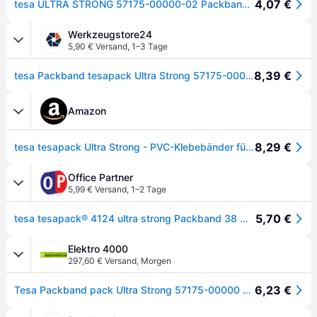
4,07 €
tesa ULTRA STRONG 57175-00000-02 Packband tesapack® Braun (L x B) 66 m x 38 mm 1 St.
Werkzeugstore24
5,90 € Versand
,
1–3 Tage
8,39 €
tesa Packband tesapack Ultra Strong 57175-00000 38mmx66m braun
Amazon
8,29 €
tesa tesapack Ultra Strong - PVC-Klebebänder für festes Verpacken und sicheres Bündeln - Braun - 66 m x 38 mm
Office Partner
5,99 € Versand
,
1–2 Tage
5,70 €
tesa tesapack® 4124 ultra strong Packband 38 mm x 66 m chamois
Elektro 4000
297,60 € Versand
,
Morgen
6,23 €
Tesa Packband pack Ultra Strong 57175-00000 38mmx66m braun 164211970