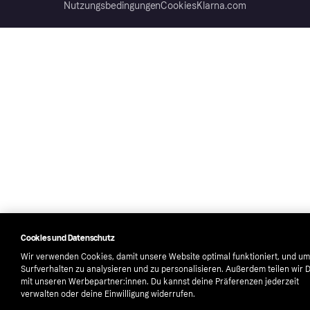
Nutzungsbedingungen
Cookies
Klarna.com
Cookies und Datenschutz
Wir verwenden Cookies, damit unsere Website optimal funktioniert, und um
Surfverhalten zu analysieren und zu personalisieren. Außerdem teilen wir 
mit unseren Werbepartner:innen. Du kannst deine Präferenzen jederzeit
verwalten oder deine Einwilligung widerrufen.