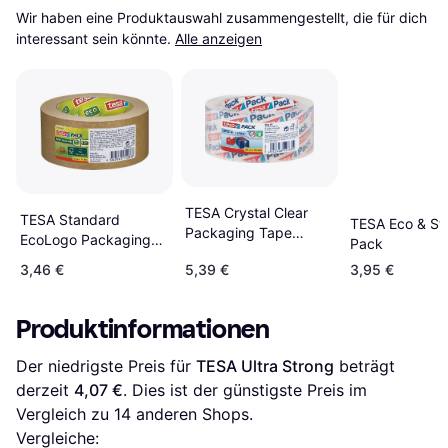
Wir haben eine Produktauswahl zusammengestellt, die für dich 
interessant sein könnte.
Alle anzeigen
TESA Crystal Clear
TESA Standard
TESA Eco & St
Packaging Tape
EcoLogo Packaging
Pack
50mmx66m
Tape 50mx50mm
3,46 €
5,39 €
3,95 €
Produktinformationen
Der niedrigste Preis für 
TESA Ultra Strong
 beträgt 
derzeit 
4,07 €
. Dies ist der günstigste Preis im 
Vergleich zu 
14
 anderen Shops.
Vergleiche: