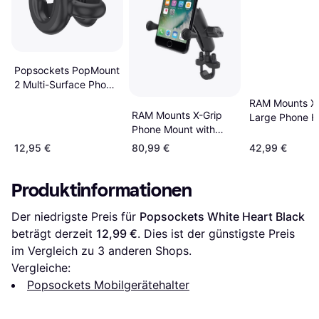
Popsockets PopMount
2 Multi-Surface Phone
Holder
RAM Mounts X-
RAM Mounts X-Grip
Large Phone H
Phone Mount with
with Ball
Handlebar U-Bolt
12,95 €
80,99 €
42,99 €
Base Medium
Produktinformationen
Der niedrigste Preis für 
Popsockets White Heart Black
beträgt derzeit 
12,99 €
. Dies ist der günstigste Preis 
im Vergleich zu 
3
 anderen Shops.
Vergleiche:
Popsockets Mobilgerätehalter