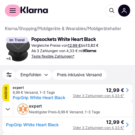
Für Shopper
Für Händler
Klarna
/
Shopping
/
Mobilgeräte & Wearables
/
Mobilgerätehalter
Popsockets White Heart Black
Im Trend
Vergleiche Preise von
12,99 €
bis
13,82 €
Ab 3 Zahlungen von 4,33 € mit
Teste flexible Zahlungen*
+
6
Empfohlen
Preis inklusive Versand
expert
ANZEIGE
12,99 €
6,99 € Versand
,
1–3 Tage
Oder 3 Zahlungen von 4,33 €
¹
PopGrip White Heart Black
expert
·
Niedrigster Preis
6,99 € Versand
,
1–3 Tage
12,99 €
PopGrip White Heart Black
Oder 3 Zahlungen von 4,33 €
¹