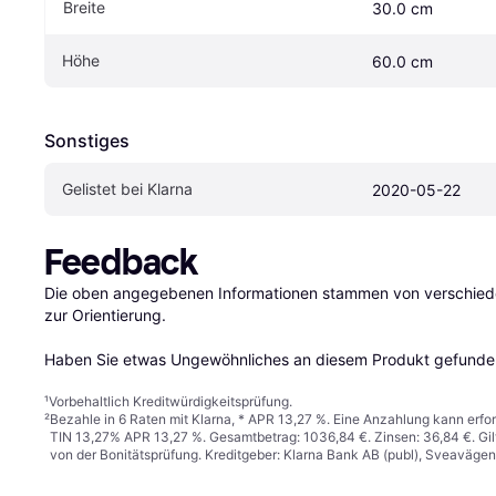
Breite
30.0 cm
Höhe
60.0 cm
Sonstiges
Gelistet bei Klarna
2020-05-22
Feedback
Die oben angegebenen Informationen stammen von verschieden
zur Orientierung.

Haben Sie etwas Ungewöhnliches an diesem Produkt gefunden
¹
Vorbehaltlich Kreditwürdigkeitsprüfung.
²
Bezahle in 6 Raten mit Klarna, * APR 13,27 %. Eine Anzahlung kann erfor
TIN 13,27% APR 13,27 %. Gesamtbetrag: 1036,84 €. Zinsen: 36,84 €. Gil
von der Bonitätsprüfung. Kreditgeber: Klarna Bank AB (publ), Sveaväge