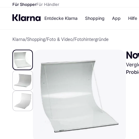
Für Shopper
Für Händler
Entdecke Klarna
Shopping
App
Hilfe
Klarna
/
Shopping
/
Foto & Video
/
Fotohintergründe
Zahlungsmethoden
Shops
Zahlungsmethoden
Kaufla
No
Sofort bezahlen
eBay
Bezahle in 3
Temu
Vergl
Teilzahlungen
Samsu
Bezahle in bis zu 30
SHEIN
Probi
Tagen
Ratenzahlung
Alle Shops