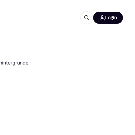
Login
Weitere Informationen
sstattung
M
Was ist Klarna?
Artikel
hintergründe
tegorien