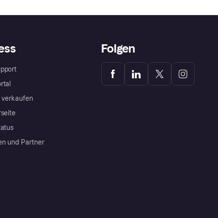
ess
Folgen
pport
rtal
a verkaufen
rseite
tatus
en und Partner