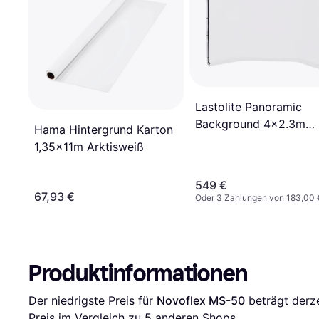
Lastolite Panoramic
Background 4x2.3m
Hama Hintergrund Karton
White
1,35x11m Arktisweiß
549 €
67,93 €
Oder 3 Zahlungen von 183,00 
Produktinformationen
Der niedrigste Preis für 
Novoflex MS-50
 beträgt derze
Preis im Vergleich zu 
5
 anderen Shops.