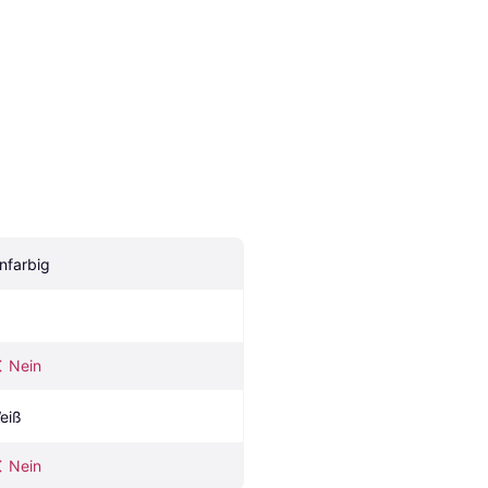
infarbig
Nein
eiß
Nein