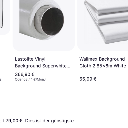
Walimex Background
Lastolite Vinyl
Cloth 2.85x6m White
Background Superwhite
2.75x6m
366,90 €
55,99 €
€
¹
Oder 63,41 €/Mon.
²
it 
79,00 €
. Dies ist der günstigste 