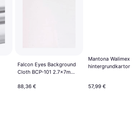
Mantona Walimex pro
Falcon Eyes Background
hintergrundkarton
Cloth BCP-101 2.7x7m
1,35x10m, weiß by st
White
ausruestung.de Weiß 
88,36 €
57,99 €
150 g/m2