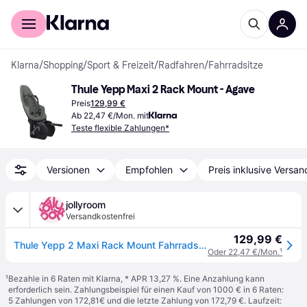
Für Shopper
Für Händler
Klarna
/
Shopping
/
Sport & Freizeit
/
Radfahren
/
Fahrradsitze
Thule Yepp Maxi 2 Rack Mount - Agave
Preis
129,99 €
Ab 22,47 €/Mon. mit
Teste flexible Zahlungen*
Versionen
Empfohlen
Preis inklusive Versan
jollyroom
Versandkostenfrei
129,99 €
Thule Yepp 2 Maxi Rack Mount Fahrradsitz, Agave
Oder 22,47 €/Mon.
¹
¹
Bezahle in 6 Raten mit Klarna, * APR 13,27 %. Eine Anzahlung kann
erforderlich sein. Zahlungsbeispiel für einen Kauf von 1000 € in 6 Raten:
5 Zahlungen von 172,81€ und die letzte Zahlung von 172,79 €. Laufzeit: