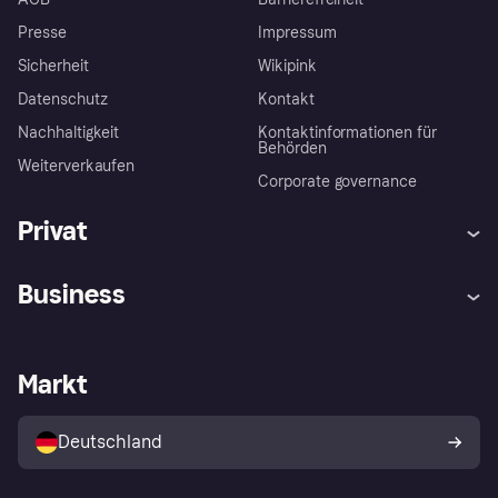
Presse
Impressum
Sicherheit
Wikipink
Datenschutz
Kontakt
Nachhaltigkeit
Kontaktinformationen für
Behörden
Weiterverkaufen
Corporate governance
Privat
Hilfe
Beschwerden
Business
Einloggen
Sicher shoppen mit Klarna
Händlersupport
Entwicklerseite
Mit Klarna einkaufen
Festgeld
Händlerportal
Betriebsstatus
Markt
Klarna App
Datenschutzeinstellungen
Mit Klarna verkaufen
Plattformen und Partner
Shops entdecken
Dein Widerrufsrecht
Deutschland
Käuferschutzrichtlinie