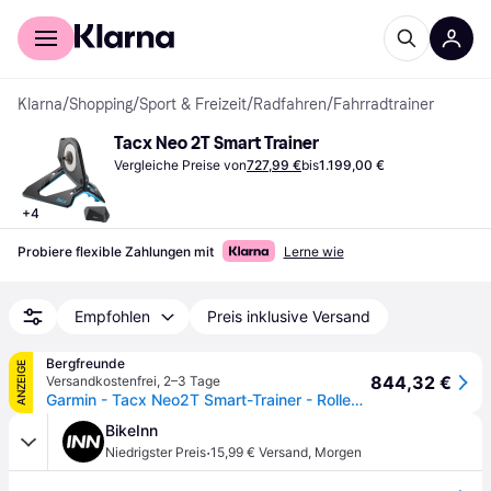
Für Shopper
Für Händler
Klarna
/
Shopping
/
Sport & Freizeit
/
Radfahren
/
Fahrradtrainer
Tacx Neo 2T Smart Trainer
Vergleiche Preise von
727,99 €
bis
1.199,00 €
+
4
Probiere flexible Zahlungen mit
Lerne wie
Empfohlen
Preis inklusive Versand
Bergfreunde
ANZEIGE
844,32 €
Versandkostenfrei
,
2–3 Tage
Garmin - Tacx Neo2T Smart-Trainer - Rollentrainer schwarz/blau
BikeInn
·
Niedrigster Preis
15,99 € Versand
,
Morgen