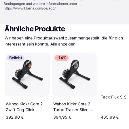
Bedingungen und weitere Informationen unter
https://www.klarna.com/de/agb/
.
Ähnliche Produkte
Wir haben eine Produktauswahl zusammengestellt, die für dich 
interessant sein könnte.
Alle anzeigen
Beliebt
-14%
Tacx Flux S Sm
Wahoo Kickr Core 2
Wahoo Kickr Core 2
Turbo Trainer Silver
Zwift Cog Click
Cassette
392,90 €
394,95 €
465,99 €