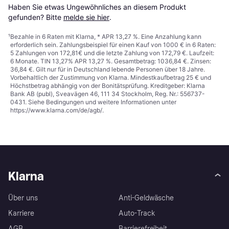
Haben Sie etwas Ungewöhnliches an diesem Produkt 
gefunden? Bitte 
melde sie hier
.
¹
Bezahle in 6 Raten mit Klarna, * APR 13,27 %. Eine Anzahlung kann
erforderlich sein. Zahlungsbeispiel für einen Kauf von 1000 € in 6 Raten:
5 Zahlungen von 172,81€ und die letzte Zahlung von 172,79 €. Laufzeit:
6 Monate. TIN 13,27% APR 13,27 %. Gesamtbetrag: 1036,84 €. Zinsen:
36,84 €. Gilt nur für in Deutschland lebende Personen über 18 Jahre.
Vorbehaltlich der Zustimmung von Klarna. Mindestkaufbetrag 25 € und
Höchstbetrag abhängig von der Bonitätsprüfung. Kreditgeber: Klarna
Bank AB (publ), Sveavägen 46, 111 34 Stockholm, Reg. Nr.: 556737-
0431. Siehe Bedingungen und weitere Informationen unter
https://www.klarna.com/de/agb/
.
Klarna
Über uns
Anti-Geldwäsche
Karriere
Auto-Track
AGB
Barrierefreiheit