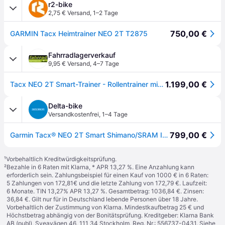
r2-bike
2,75 € Versand
,
1–2 Tage
750,00 €
GARMIN Tacx Heimtrainer NEO 2T T2875
Fahrradlagerverkauf
9,95 € Versand
,
4–7 Tage
1.199,00 €
Tacx NEO 2T Smart-Trainer - Rollentrainer mit Premium Direktantrieb
Delta-bike
Versandkostenfrei
,
1–4 Tage
799,00 €
Garmin Tacx® NEO 2T Smart Shimano/SRAM Indoor-Rollentrainer
¹
Vorbehaltlich Kreditwürdigkeitsprüfung.
²
Bezahle in 6 Raten mit Klarna, * APR 13,27 %. Eine Anzahlung kann
erforderlich sein. Zahlungsbeispiel für einen Kauf von 1000 € in 6 Raten:
5 Zahlungen von 172,81€ und die letzte Zahlung von 172,79 €. Laufzeit:
6 Monate. TIN 13,27% APR 13,27 %. Gesamtbetrag: 1036,84 €. Zinsen:
36,84 €. Gilt nur für in Deutschland lebende Personen über 18 Jahre.
Vorbehaltlich der Zustimmung von Klarna. Mindestkaufbetrag 25 € und
Höchstbetrag abhängig von der Bonitätsprüfung. Kreditgeber: Klarna Bank
AB (publ), Sveavägen 46, 111 34 Stockholm, Reg. Nr.: 556737-0431. Siehe