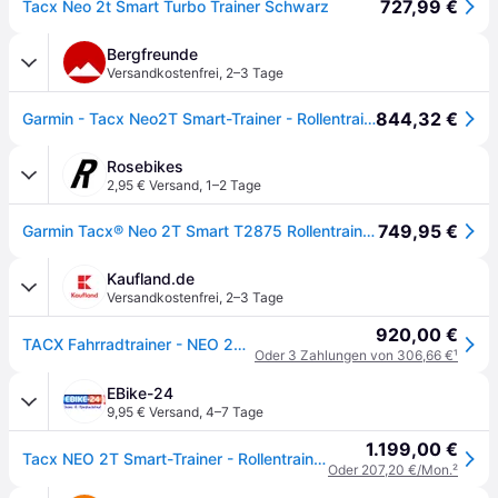
727,99 €
Tacx Neo 2t Smart Turbo Trainer Schwarz
Bergfreunde
Versandkostenfrei
,
2–3 Tage
844,32 €
Garmin - Tacx Neo2T Smart-Trainer - Rollentrainer schwarz/blau
Rosebikes
2,95 € Versand
,
1–2 Tage
749,95 €
Garmin Tacx® Neo 2T Smart T2875 Rollentrainer Direktantrieb
Kaufland.de
Versandkostenfrei
,
2–3 Tage
920,00 €
TACX Fahrradtrainer - NEO 2T BUNDLE - Hellblau/Schwarz
Oder 3 Zahlungen von 306,66 €
¹
EBike-24
9,95 € Versand
,
4–7 Tage
1.199,00 €
Tacx NEO 2T Smart-Trainer - Rollentrainer mit Premium Direktantrieb
Oder 207,20 €/Mon.
²