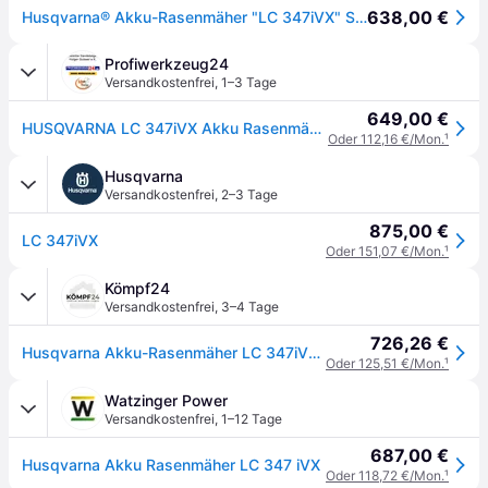
638,00 €
Husqvarna® Akku-Rasenmäher "LC 347iVX" Schnittbreite 47 cm, ohne Akku und Ladegerät, 9678623-01
Profiwerkzeug24
Versandkostenfrei
,
1–3 Tage
649,00 €
HUSQVARNA LC 347iVX Akku Rasenmäher
Oder 112,16 €/Mon.
¹
Husqvarna
Versandkostenfrei
,
2–3 Tage
875,00 €
LC 347iVX
Oder 151,07 €/Mon.
¹
Kömpf24
Versandkostenfrei
,
3–4 Tage
726,26 €
Husqvarna Akku-Rasenmäher LC 347iVX (347VLi)
Oder 125,51 €/Mon.
¹
Watzinger Power
Versandkostenfrei
,
1–12 Tage
687,00 €
Husqvarna Akku Rasenmäher LC 347 iVX
Oder 118,72 €/Mon.
¹