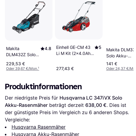
Einhell GE-CM 43
5
Makita
4.8
Makita DLM33
Li M Kit (2x4.0Ah)
DLM432Z Solo
Solo Akku-
Akku-Rasenmäher
Akku-
Rasenmäher
229,53 €
141 €
Rasenmäher
277,43 €
Oder 39,67 €/Mon.
¹
Oder 24,37 €/Mo
Produktinformationen
Der niedrigste Preis für 
Husqvarna LC 347iVX Solo 
Akku-Rasenmäher
 beträgt derzeit 
638,00 €
. Dies ist 
der günstigste Preis im Vergleich zu 
6
 anderen Shops.
Vergleiche:
Husqvarna Rasenmäher
Husqvarna Akku-Rasenmäher