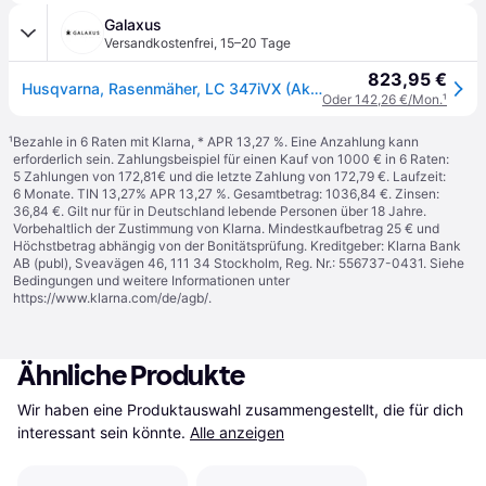
Galaxus
Versandkostenfrei
,
15–20 Tage
823,95 €
Husqvarna, Rasenmäher, LC 347iVX (Akkubetrieb)
Oder 142,26 €/Mon.
¹
¹
Bezahle in 6 Raten mit Klarna, * APR 13,27 %. Eine Anzahlung kann
erforderlich sein. Zahlungsbeispiel für einen Kauf von 1000 € in 6 Raten:
5 Zahlungen von 172,81€ und die letzte Zahlung von 172,79 €. Laufzeit:
6 Monate. TIN 13,27% APR 13,27 %. Gesamtbetrag: 1036,84 €. Zinsen:
36,84 €. Gilt nur für in Deutschland lebende Personen über 18 Jahre.
Vorbehaltlich der Zustimmung von Klarna. Mindestkaufbetrag 25 € und
Höchstbetrag abhängig von der Bonitätsprüfung. Kreditgeber: Klarna Bank
AB (publ), Sveavägen 46, 111 34 Stockholm, Reg. Nr.: 556737-0431. Siehe
Bedingungen und weitere Informationen unter
https://www.klarna.com/de/agb/
.
Ähnliche Produkte
Wir haben eine Produktauswahl zusammengestellt, die für dich 
interessant sein könnte.
Alle anzeigen