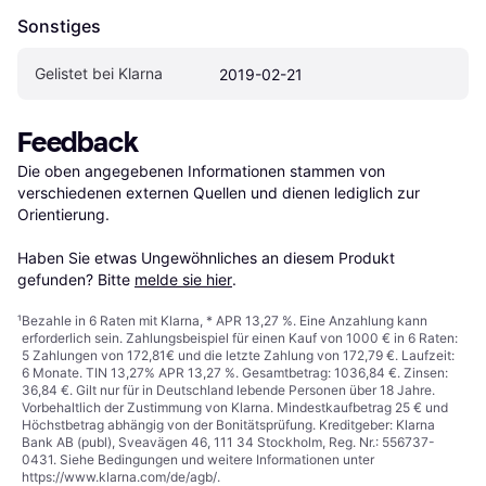
Sonstiges
Gelistet bei Klarna
2019-02-21
Feedback
Die oben angegebenen Informationen stammen von 
verschiedenen externen Quellen und dienen lediglich zur 
Orientierung.

Haben Sie etwas Ungewöhnliches an diesem Produkt 
gefunden? Bitte 
melde sie hier
.
¹
Bezahle in 6 Raten mit Klarna, * APR 13,27 %. Eine Anzahlung kann
erforderlich sein. Zahlungsbeispiel für einen Kauf von 1000 € in 6 Raten:
5 Zahlungen von 172,81€ und die letzte Zahlung von 172,79 €. Laufzeit:
6 Monate. TIN 13,27% APR 13,27 %. Gesamtbetrag: 1036,84 €. Zinsen:
36,84 €. Gilt nur für in Deutschland lebende Personen über 18 Jahre.
Vorbehaltlich der Zustimmung von Klarna. Mindestkaufbetrag 25 € und
Höchstbetrag abhängig von der Bonitätsprüfung. Kreditgeber: Klarna
Bank AB (publ), Sveavägen 46, 111 34 Stockholm, Reg. Nr.: 556737-
0431. Siehe Bedingungen und weitere Informationen unter
https://www.klarna.com/de/agb/
.