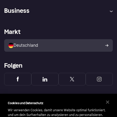
Hilfe
Beschwerden
Business
Einloggen
Sicher shoppen mit Klarna
Händlersupport
Entwicklerseite
Mit Klarna einkaufen
Festgeld
Händlerportal
Betriebsstatus
Markt
Klarna App
Datenschutzeinstellungen
Mit Klarna verkaufen
Plattformen und Partner
Shops entdecken
Dein Widerrufsrecht
Deutschland
Käuferschutzrichtlinie
Folgen
Cookies und Datenschutz
Wir verwenden Cookies, damit unsere Website optimal funktioniert,
und um dein Surfverhalten zu analysieren und zu personalisieren.