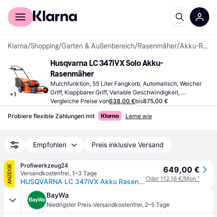
Für Shopper
Für Händler
Klarna
/
Shopping
/
Garten & Außenbereich
/
Rasenmäher
/
Akku-Rasenmäher
Husqvarna LC 347iVX Solo Akku-
Rasenmäher
Mulchfunktion, 55 Liter Fangkorb, Automatisch, Weicher 
Griff, Klappbarer Griff, Variable Geschwindigkeit, 
+
1
Schnittbreite (max) 47 cm
Vergleiche Preise von
638,00 €
bis
875,00 €
Probiere flexible Zahlungen mit
Lerne wie
Empfohlen
Preis inklusive Versand
Profiwerkzeug24
ANZEIGE
649,00 €
Versandkostenfrei
,
1–3 Tage
Oder 112,16 €/Mon.
¹
HUSQVARNA LC 347iVX Akku Rasenmäher
BayWa
·
Niedrigster Preis
Versandkostenfrei
,
2–5 Tage