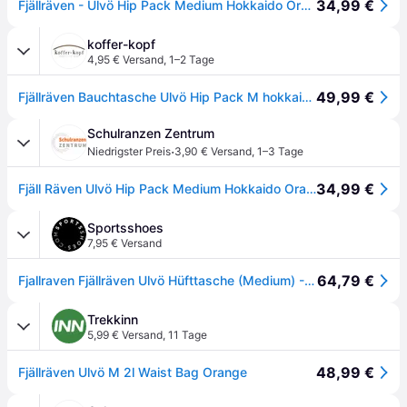
34,99 €
Fjällräven - Ulvö Hip Pack Medium Hokkaido Orange - Gr. - OneSize
koffer-kopf
4,95 € Versand
,
1–2 Tage
49,99 €
Fjällräven Bauchtasche Ulvö Hip Pack M hokkaido orange
Schulranzen Zentrum
·
Niedrigster Preis
3,90 € Versand
,
1–3 Tage
34,99 €
Fjäll Räven Ulvö Hip Pack Medium Hokkaido Orange
Sportsshoes
7,95 € Versand
64,79 €
Fjallraven Fjällräven Ulvö Hüfttasche (Medium) - AW25
Trekkinn
5,99 € Versand
,
11 Tage
48,99 €
Fjällräven Ulvö M 2l Waist Bag Orange