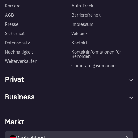
Karriere
Auto-Track
AGB
Barrierefreiheit
Presse
Impressum
Sicherheit
Wikipink
Datenschutz
Kontakt
Nachhaltigkeit
Kontaktinformationen für
Behörden
Weiterverkaufen
Corporate governance
Privat
Hilfe
Beschwerden
Business
Einloggen
Sicher shoppen mit Klarna
Händlersupport
Entwicklerseite
Mit Klarna einkaufen
Festgeld
Händlerportal
Betriebsstatus
Markt
Klarna App
Datenschutzeinstellungen
Mit Klarna verkaufen
Plattformen und Partner
Shops entdecken
Dein Widerrufsrecht
Deutschland