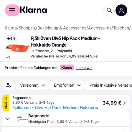
Für Shopper
Für Händler
Klarna
/
Shopping
/
Bekleidung & Accessoires
/
Accessoires
/
Taschen
/
Fjällräven Ulvö Hip Pack Medium - 
4,8
Hokkaido Orange
Hüfttasche, 2L, Polyamid
Vergleiche Preise von
34,99 €
bis
64,95 €
+
1
Probiere flexible Zahlungen mit
Lerne wie
Versionen
Empfohlen
Preis inklusive Versan
Bagmondo
ANZEIGE
34,99 €
3,90 € Versand
,
2–3 Tage
Fjällräven - Ulvö Hip Pack Medium Hokkaido Orange - Gr. - OneSize
Bagmondo
·
Niedrigster Preis
3,90 € Versand
,
2–3 Tage