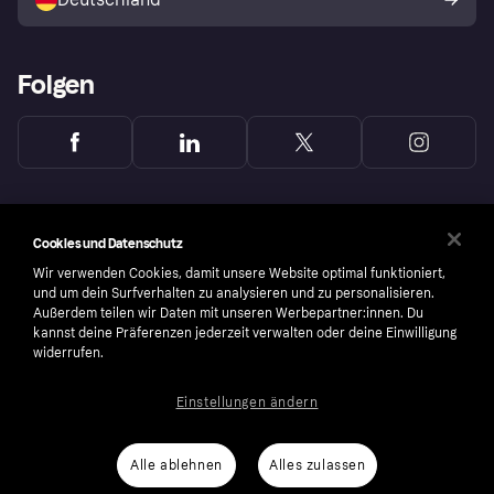
Käuferschutzrichtlinie
Folgen
Cookies und Datenschutz
Wir verwenden Cookies, damit unsere Website optimal funktioniert,
und um dein Surfverhalten zu analysieren und zu personalisieren.
Außerdem teilen wir Daten mit unseren Werbepartner:innen. Du
kannst deine Präferenzen jederzeit verwalten oder deine Einwilligung
widerrufen.
Einstellungen ändern
Copyright © 2005-2026 Klarna Bank AB (publ). Headquarters: Stockholm, Sweden. All
rights reserved. Klarna Bank AB (publ). Sveavägen 46, 111 34 Stockholm. Organization
number: 556737-0431
Alle ablehnen
Alles zulassen
Nutzungsbedingungen
Cookies
Klarna.com