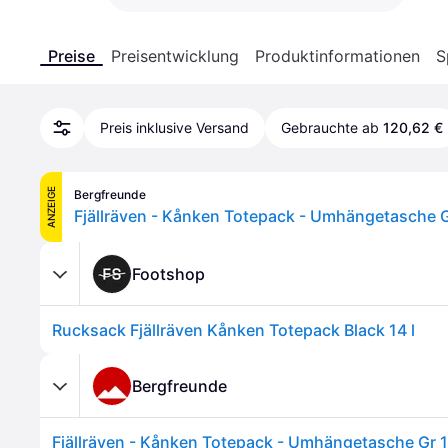
Preise
Preisentwicklung
Produktinformationen
S
Preis inklusive Versand
Gebrauchte ab
120,62 €
ANZEIGE
Bergfreunde
Footshop
Rucksack Fjällräven Kånken Totepack Black 14 l
Bergfreunde