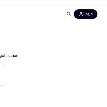
Login
Weitere Informationen
sstattung
M
Was ist Klarna?
Artikel
getaschen
tegorien