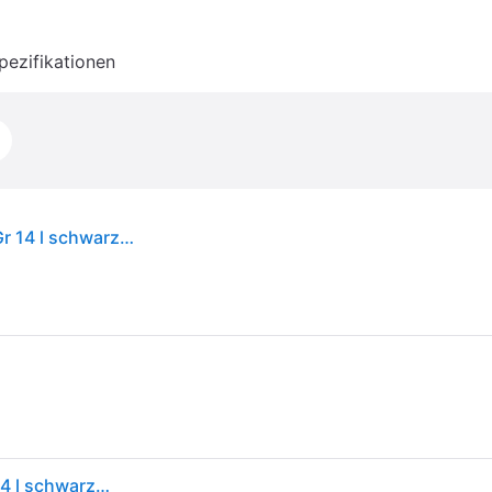
pezifikationen
Fjällräven - Kånken Totepack - Umhängetasche Gr 14 l schwarz/grau
Fjällräven - Kånken Totepack - Umhängetasche Gr 14 l schwarz/grau