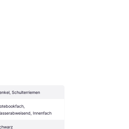
enkel, Schulterriemen
otebookfach, 
asserabweisend, Innenfach
chwarz