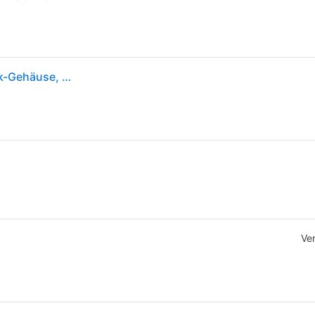
Fjällräven Kånken, Stadt, Uni, 33 cm (13"), Notebook-Gehäuse, Wasserfest, Baumwolle, Polyester
Ve