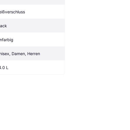
eißverschluss
lack
infarbig
nisex, Damen, Herren
4.0 L