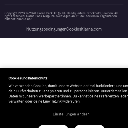
Copyright © 2005-2026 Klarna Bank AB (publ). Headquarters: Stockholm, Sweden. All
rights reserved. Klarna Bank AB (publ). Sveavägen 46, 111 34 Stockholm. Organization
number: 556737-0431
Nutzungsbedingungen
Cookies
Klarna.com
Cookies und Datenschutz
Wir verwenden Cookies, damit unsere Website optimal funktioniert, und um
dein Surfverhalten zu analysieren und zu personalisieren. Außerdem teilen
Daten mit unseren Werbepartner:innen. Du kannst deine Präferenzen jeder
verwalten oder deine Einwilligung widerrufen.
Einstellungen ändern