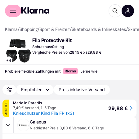
Für Shopper
Für Händler
Klarna
/
Shopping
/
Sport & Freizeit
/
Skateboards & Inlineskates
/
Skat
Fila Protective Kit
Schutzausrüstung
Vergleiche Preise von
28,15 €
bis
29,88 €
+
4
Probiere flexible Zahlungen mit
Lerne wie
Empfohlen
Preis inklusive Versand
Made in Paradis
ANZEIGE
29,88 €
7,49 € Versand
,
1–5 Tage
Knieschützer Kind Fila FP (x3)
Galaxus
·
Niedrigster Preis
3,00 € Versand
,
6–8 Tage