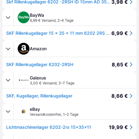
3,98 €
Skf Rillenkugellager 6202 -2RSH ID 15mm AD 35mm Breite11mm 10059633
BayWa
6,99 € Versand
,
2–4 Tage
6,99 €
SKF Rillenkugellager 15 x 35 x 11 mm 6202 2RS mit beidseitiger RS-Abdichtung
Amazon
8,65 €
SKF Rillenkugellager 6202-2RSH
Galaxus
3,00 € Versand
,
3–7 Tage
8,66 €
SKF, Kugellager, Rillenkugellager
eBay
Versandkostenfrei
,
1–2 Tage
19,99 €
Lichtmaschinenlager 6202-2rs 15x35x11