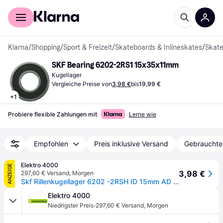
Für Shopper
Für Händler
Klarna
/
Shopping
/
Sport & Freizeit
/
Skateboards & Inlineskates
/
Skat
SKF Bearing 6202-2RS1 15x35x11mm
Kugellager
Vergleiche Preise von
3,98 €
bis
19,99 €
+
1
Probiere flexible Zahlungen mit
Lerne wie
Empfohlen
Preis inklusive Versand
Gebrauchte
Elektro 4000
ANZEIGE
3,98 €
297,60 € Versand
,
Morgen
Skf Rillenkugellager 6202 -2RSH ID 15mm AD 35mm Breite11mm 10059633
Elektro 4000
·
Niedrigster Preis
297,60 € Versand
,
Morgen