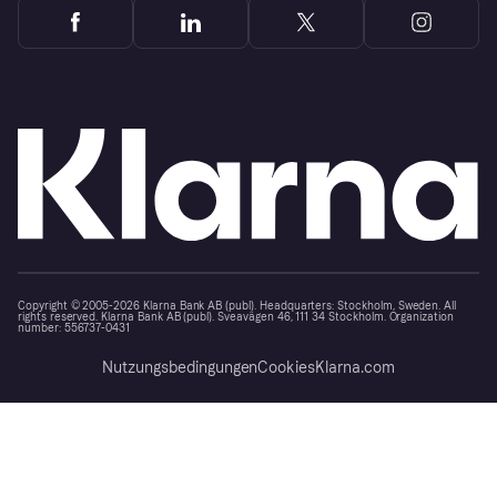
Copyright © 2005-2026 Klarna Bank AB (publ). Headquarters: Stockholm, Sweden. All
rights reserved. Klarna Bank AB (publ). Sveavägen 46, 111 34 Stockholm. Organization
number: 556737-0431
Nutzungsbedingungen
Cookies
Klarna.com