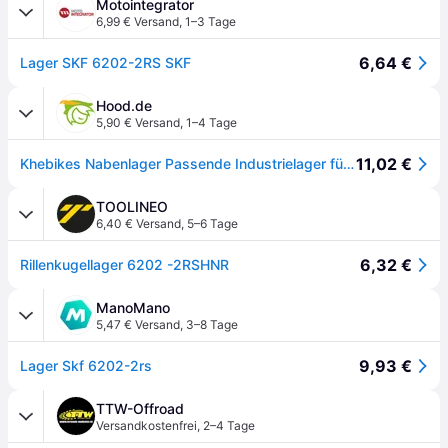
Motointegrator
6,99 € Versand
,
1–3 Tage
6,64 €
Lager SKF 6202-2RS SKF
Hood.de
5,90 € Versand
,
1–4 Tage
11,02 €
Khebikes Nabenlager Passende Industrielager für al 6202 2RS
TOOLINEO
6,40 € Versand
,
5–6 Tage
6,32 €
Rillenkugellager 6202 -2RSHNR
ManoMano
5,47 € Versand
,
3–8 Tage
9,93 €
Lager Skf 6202-2rs
TTW-Offroad
Versandkostenfrei
,
2–4 Tage