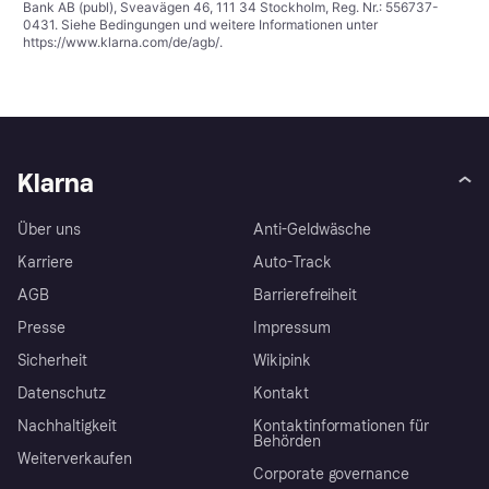
Bank AB (publ), Sveavägen 46, 111 34 Stockholm, Reg. Nr.: 556737-
0431. Siehe Bedingungen und weitere Informationen unter
https://www.klarna.com/de/agb/
.
Klarna
Über uns
Anti-Geldwäsche
Karriere
Auto-Track
AGB
Barrierefreiheit
Presse
Impressum
Sicherheit
Wikipink
Datenschutz
Kontakt
Nachhaltigkeit
Kontaktinformationen für
Behörden
Weiterverkaufen
Corporate governance