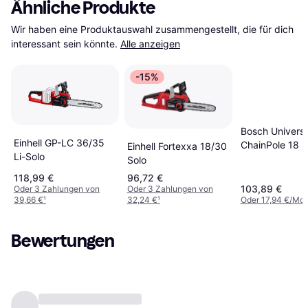
Ähnliche Produkte
Wir haben eine Produktauswahl zusammengestellt, die für dich 
interessant sein könnte.
Alle anzeigen
-15%
Bosch Universa
Einhell GP-LC 36/35
ChainPole 18 S
Einhell Fortexxa 18/30
Li-Solo
Solo
118,99 €
96,72 €
103,89 €
Oder 3 Zahlungen von
Oder 3 Zahlungen von
39,66 €
¹
32,24 €
¹
Oder 17,94 €/Mon
Bewertungen