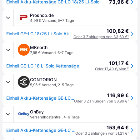
73,96 €
Einhell Akku-Kettensäge GE-LC 18/25 Li-Solo
Proshop.de
4,99 € Versand
,
5–7 Tage
100,82 €
Einhell GE-LC 18/25 Li-Solo Akku-Kettensäge
Oder 3 Zahlungen von 33,60 €
¹
MKnorth
7,95 € Versand
,
6–7 Tage
101,17 €
Einhell GE-LC 18 Li Solo Kettensäge
Oder 17,49 €/Mon.
²
CONTORION
5,95 € Versand
,
2–5 Tage
116,99 €
Einhell Akku-Kettensäge GE-LC 18 Li-Solo
Oder 3 Zahlungen von 38,99 €
¹
OnBuy
Versandkostenfrei
,
4–6 Tage
153,64 €
Einhell Akku-Kettensäge GE-LC 18/25 Li Solo - PXC (18V, Schnitt 23 cm) Wird ohne Batterie und Ladegerät geliefert.
Oder 3 Zahlungen von 51,21 €
¹