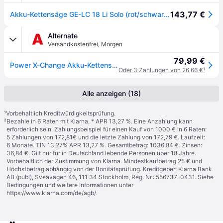
143,77 €
Akku-Kettensäge GE-LC 18 Li Solo (rot/schwarz, ohne Akku und Ladegerät)
Alternate
Versandkostenfrei
,
Morgen
79,99 €
Power X-Change Akku-Kettensäge GE-LC 18 Li Solo, 18Volt
Oder 3 Zahlungen von 26,66 €
¹
Alle anzeigen (18)
¹
Vorbehaltlich Kreditwürdigkeitsprüfung.
²
Bezahle in 6 Raten mit Klarna, * APR 13,27 %. Eine Anzahlung kann
erforderlich sein. Zahlungsbeispiel für einen Kauf von 1000 € in 6 Raten:
5 Zahlungen von 172,81€ und die letzte Zahlung von 172,79 €. Laufzeit:
6 Monate. TIN 13,27% APR 13,27 %. Gesamtbetrag: 1036,84 €. Zinsen:
36,84 €. Gilt nur für in Deutschland lebende Personen über 18 Jahre.
Vorbehaltlich der Zustimmung von Klarna. Mindestkaufbetrag 25 € und
Höchstbetrag abhängig von der Bonitätsprüfung. Kreditgeber: Klarna Bank
AB (publ), Sveavägen 46, 111 34 Stockholm, Reg. Nr.: 556737-0431. Siehe
Bedingungen und weitere Informationen unter
https://www.klarna.com/de/agb/
.