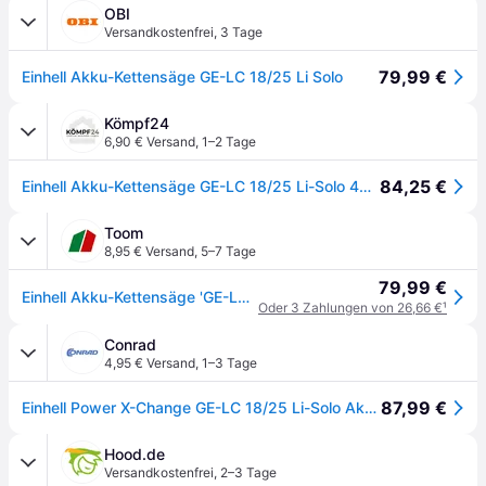
OBI
Versandkostenfrei
,
3 Tage
79,99 €
Einhell Akku-Kettensäge GE-LC 18/25 Li Solo
Kömpf24
6,90 € Versand
,
1–2 Tage
84,25 €
Einhell Akku-Kettensäge GE-LC 18/25 Li-Solo 4501761
Toom
8,95 € Versand
,
5–7 Tage
79,99 €
Einhell Akku-Kettensäge 'GE-LC 18/25 Li-Solo' ohne Akku 18 V 25 cm
Oder 3 Zahlungen von 26,66 €
¹
Conrad
4,95 € Versand
,
1–3 Tage
87,99 €
Einhell Power X-Change GE-LC 18/25 Li-Solo Akku Kettensäge ohne Akku Schwertlänge 250 mm
Hood.de
Versandkostenfrei
,
2–3 Tage