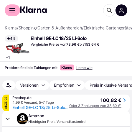
Für Shopper
Für Händler
Klarna
/
Shopping
/
Garten & Außenbereich
/
Elektrische Gartengeräte
Einhell GE-LC 18/25 Li-Solo
4,5
Vergleiche Preise von
73,96 €
bis
153,64 €
+
1
Probiere flexible Zahlungen mit
Lerne wie
Versionen
Empfohlen
Preis inklusive Versan
Proshop.de
ANZEIGE
100,82 €
4,99 € Versand
,
5–7 Tage
Oder 3 Zahlungen von 33,60 €
¹
Einhell GE-LC 18/25 Li-Solo Akku-Kettensäge
Amazon
·
Niedrigster Preis
Versandkostenfrei