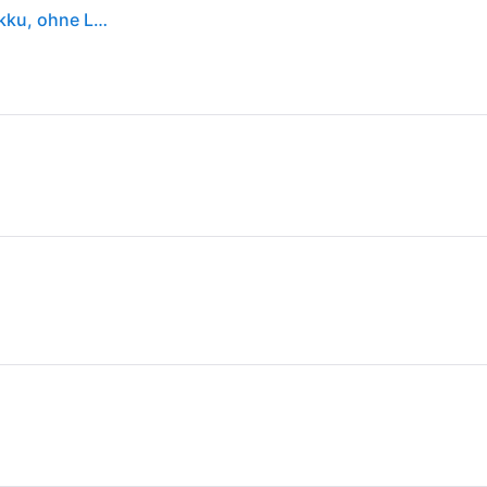
Makita DUB185Z Akku DUB185Z Laubbläser ohne Akku, ohne Ladegerät 18 V