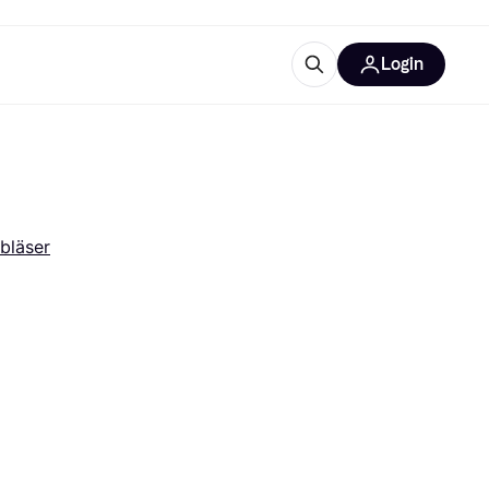
Login
Weitere Informationen
sstattung
M
Was ist Klarna?
Artikel
bläser
tegorien