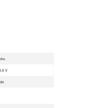
kku
8.0 V
olo