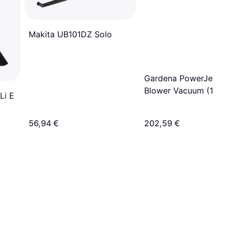
Makita UB101DZ Solo
Gardena PowerJet Col
Blower Vacuum (1x4.
Li E
56,94 €
202,59 €