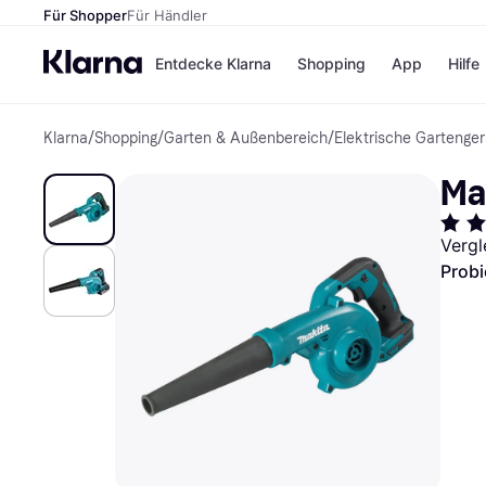
Für Shopper
Für Händler
Entdecke Klarna
Shopping
App
Hilfe
Klarna
/
Shopping
/
Garten & Außenbereich
/
Elektrische Gartenger
Zahlungsmethoden
Shops
Zahlungsmethoden
Kaufla
Ma
Sofort bezahlen
eBay
Bezahle in 3
Temu
Teilzahlungen
Samsu
Vergl
Bezahle in bis zu 30
SHEIN
Probi
Tagen
Ratenzahlung
Alle Shops