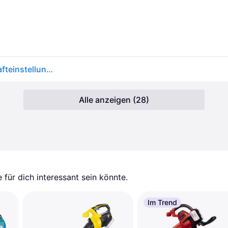
Makita Akku Gebläse 18v Dub185z 18v 3-stufige Krafteinstellung Leicht, Handlich
Alle anzeigen (28)
für dich interessant sein könnte.
Im Trend