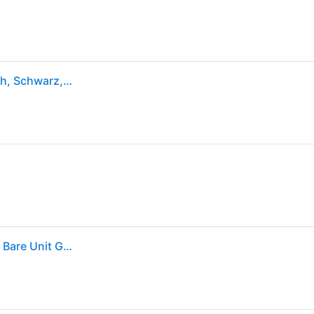
Makita DUB185Z, Handgehaltenes Gebläse, 192 m³/h, Schwarz, Blau, Elektro, Akku, 18 V
Makita DUB185Z 18V LXT Gebläse mit Saugfunktion Bare Unit Garten