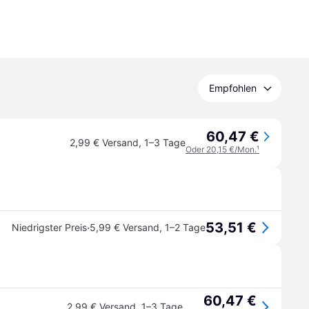
Empfohlen
60,47 €
2,99 € Versand
,
1–3 Tage
Oder 20,15 €/Mon.
¹
53,51 €
·
Niedrigster Preis
5,99 € Versand
,
1–2 Tage
60,47 €
2,99 € Versand
,
1–3 Tage