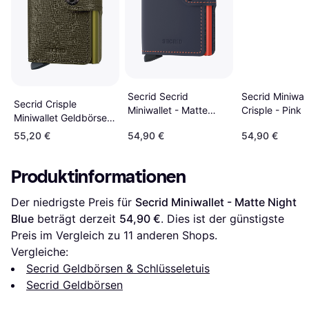
Secrid Miniwall
Secrid Secrid
Secrid Crisple
Crisple - Pink
Miniwallet - Matte
Miniwallet Geldbörse
Night Blue/Orange
RFID - Grün
55,20 €
54,90 €
54,90 €
Produktinformationen
Der niedrigste Preis für 
Secrid Miniwallet - Matte Night 
Blue
 beträgt derzeit 
54,90 €
. Dies ist der günstigste 
Preis im Vergleich zu 
11
 anderen Shops.
Vergleiche:
Secrid Geldbörsen & Schlüsseletuis
Secrid Geldbörsen