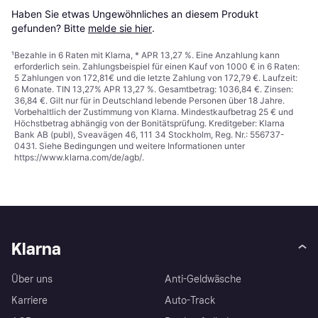
Haben Sie etwas Ungewöhnliches an diesem Produkt 
gefunden? Bitte 
melde sie hier
.
¹
Bezahle in 6 Raten mit Klarna, * APR 13,27 %. Eine Anzahlung kann
erforderlich sein. Zahlungsbeispiel für einen Kauf von 1000 € in 6 Raten:
5 Zahlungen von 172,81€ und die letzte Zahlung von 172,79 €. Laufzeit:
6 Monate. TIN 13,27% APR 13,27 %. Gesamtbetrag: 1036,84 €. Zinsen:
36,84 €. Gilt nur für in Deutschland lebende Personen über 18 Jahre.
Vorbehaltlich der Zustimmung von Klarna. Mindestkaufbetrag 25 € und
Höchstbetrag abhängig von der Bonitätsprüfung. Kreditgeber: Klarna
Bank AB (publ), Sveavägen 46, 111 34 Stockholm, Reg. Nr.: 556737-
0431. Siehe Bedingungen und weitere Informationen unter
https://www.klarna.com/de/agb/
.
Klarna
Über uns
Anti-Geldwäsche
Karriere
Auto-Track