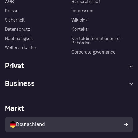
AGB
Barrierefreiheit
Presse
Impressum
Sicherheit
Wikipink
Datenschutz
Kontakt
Nachhaltigkeit
Kontaktinformationen für
Behörden
Weiterverkaufen
Corporate governance
Privat
Hilfe
Beschwerden
Business
Einloggen
Sicher shoppen mit Klarna
Händlersupport
Entwicklerseite
Mit Klarna einkaufen
Festgeld
Händlerportal
Betriebsstatus
Markt
Klarna App
Datenschutzeinstellungen
Mit Klarna verkaufen
Plattformen und Partner
Shops entdecken
Dein Widerrufsrecht
Deutschland
Käuferschutzrichtlinie