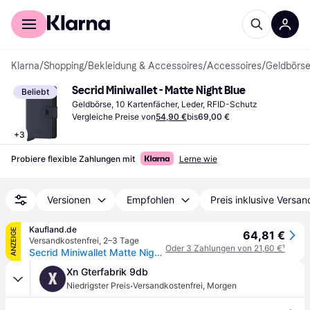
Für Shopper
Für Händler
Klarna
/
Shopping
/
Bekleidung & Accessoires
/
Accessoires
/
Geldbörse
Secrid Miniwallet - Matte Night Blue
Beliebt
Geldbörse, 10 Kartenfächer, Leder, RFID-Schutz
Vergleiche Preise von
54,90 €
bis
69,00 €
+
3
Probiere flexible Zahlungen mit
Lerne wie
Versionen
Empfohlen
Preis inklusive Versan
Kaufland.de
ANZEIGE
64,81 €
Versandkostenfrei
,
2–3 Tage
Oder 3 Zahlungen von 21,60 €
¹
Secrid Miniwallet Matte Nightblue
Xn Gterfabrik 9db
X
·
Niedrigster Preis
Versandkostenfrei
,
Morgen