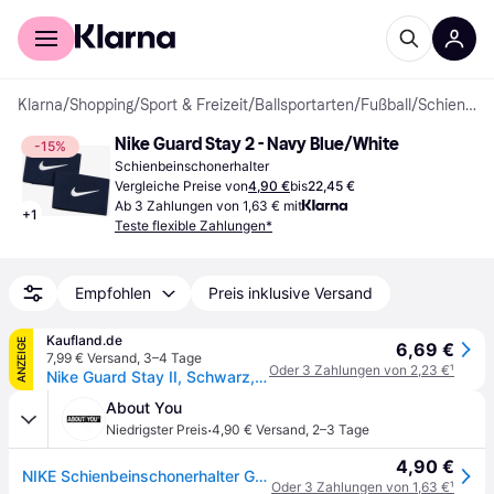
Für Shopper
Für Händler
Klarna
/
Shopping
/
Sport & Freizeit
/
Ballsportarten
/
Fußball
/
Schienbeinschoner
Nike Guard Stay 2 - Navy Blue/White
-15%
Schienbeinschonerhalter
Vergleiche Preise von
4,90 €
bis
22,45 €
Ab 3 Zahlungen von 1,63 € mit
+
1
Teste flexible Zahlungen*
Empfohlen
Preis inklusive Versand
Kaufland.de
ANZEIGE
6,69 €
7,99 € Versand
,
3–4 Tage
Oder 3 Zahlungen von 2,23 €
¹
Nike Guard Stay II, Schwarz, Weiß
About You
·
Niedrigster Preis
4,90 € Versand
,
2–3 Tage
4,90 €
NIKE Schienbeinschonerhalter Guard Stay 2
Oder 3 Zahlungen von 1,63 €
¹