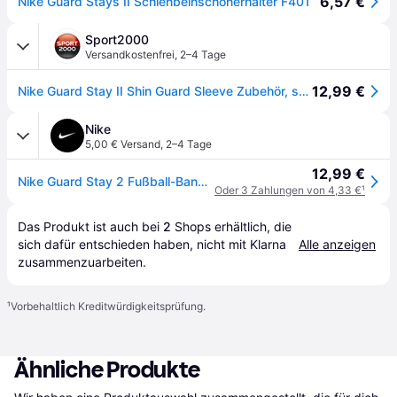
6,57 €
Nike Guard Stays II Schienbeinschonerhalter F401
Sport2000
Versandkostenfrei
,
2–4 Tage
12,99 €
Nike Guard Stay II Shin Guard Sleeve Zubehör, schwarz
Nike
5,00 € Versand
,
2–4 Tage
12,99 €
Nike Guard Stay 2 Fußball-Band - Blau
Oder 3 Zahlungen von 4,33 €
¹
Das Produkt ist auch bei 
2
Shops
 erhältlich, die 
sich dafür entschieden haben, nicht mit Klarna 
Alle anzeigen
zusammenzuarbeiten.
¹
Vorbehaltlich Kreditwürdigkeitsprüfung.
Ähnliche Produkte