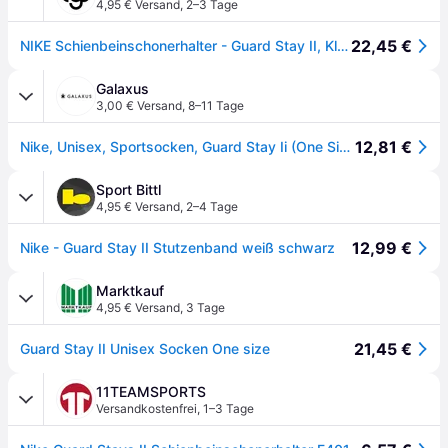
4,95 € Versand
,
2–3 Tage
22,45 €
NIKE Schienbeinschonerhalter - Guard Stay II, Klettverschluss, Dehnbar, weiß, One size
Galaxus
3,00 € Versand
,
8–11 Tage
12,81 €
Nike, Unisex, Sportsocken, Guard Stay Ii (One Size), Schwarz
Sport Bittl
4,95 € Versand
,
2–4 Tage
12,99 €
Nike - Guard Stay II Stutzenband weiß schwarz
Marktkauf
4,95 € Versand
,
3 Tage
21,45 €
Guard Stay II Unisex Socken One size
11TEAMSPORTS
Versandkostenfrei
,
1–3 Tage