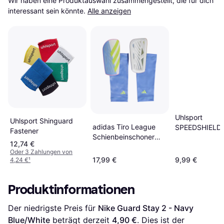
Wir haben eine Produktauswahl zusammengestellt, die für dich 
interessant sein könnte.
Alle anzeigen
Uhlsport
Uhlsport Shinguard
adidas Tiro League
SPEEDSHIELD
Fastener
Schienbeinschoner
Schienbeinsch
12,74 €
Blau
Oder 3 Zahlungen von
17,99 €
9,99 €
4,24 €
¹
Produktinformationen
Der niedrigste Preis für 
Nike Guard Stay 2 - Navy 
Blue/White
 beträgt derzeit 
4,90 €
. Dies ist der 