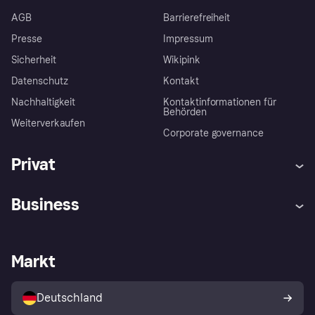
AGB
Barrierefreiheit
Presse
Impressum
Sicherheit
Wikipink
Datenschutz
Kontakt
Nachhaltigkeit
Kontaktinformationen für
Behörden
Weiterverkaufen
Corporate governance
Privat
Hilfe
Beschwerden
Business
Einloggen
Sicher shoppen mit Klarna
Händlersupport
Entwicklerseite
Mit Klarna einkaufen
Festgeld
Händlerportal
Betriebsstatus
Markt
Klarna App
Datenschutzeinstellungen
Mit Klarna verkaufen
Plattformen und Partner
Shops entdecken
Dein Widerrufsrecht
Deutschland
Käuferschutzrichtlinie