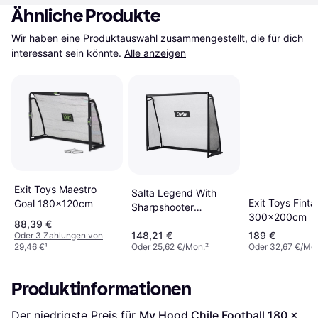
Ähnliche Produkte
Wir haben eine Produktauswahl zusammengestellt, die für dich 
interessant sein könnte.
Alle anzeigen
Exit Toys Maestro
Salta Legend With
Exit Toys Finta
Goal 180x120cm
Sharpshooter
300x200cm
220x170x80cm
88,39 €
148,21 €
189 €
Oder 3 Zahlungen von
29,46 €
¹
Oder 25,62 €/Mon.
²
Oder 32,67 €/Mo
Produktinformationen
Der niedrigste Preis für 
My Hood Chile Football 180 x 