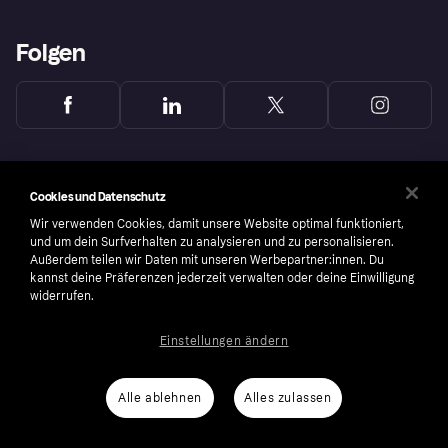
Folgen
Cookies und Datenschutz
Wir verwenden Cookies, damit unsere Website optimal funktioniert,
und um dein Surfverhalten zu analysieren und zu personalisieren.
Außerdem teilen wir Daten mit unseren Werbepartner:innen. Du
kannst deine Präferenzen jederzeit verwalten oder deine Einwilligung
widerrufen.
Einstellungen ändern
Copyright © 2005-2026 Klarna Bank AB (publ). Headquarters: Stockholm, Sweden. All
rights reserved. Klarna Bank AB (publ). Sveavägen 46, 111 34 Stockholm. Organization
number: 556737-0431
Alle ablehnen
Alles zulassen
Nutzungsbedingungen
Cookies
Klarna.com