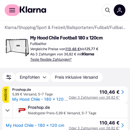
Für Shopper
Für Händler
Klarna
/
Shopping
/
Sport & Freizeit
/
Ballsportarten
/
Fußball
/
Fußballtore
My Hood Chile Football 180 x 120cm
Fußballtor
Vergleiche Preise von
110,46 €
bis
125,77 €
Ab 3 Zahlungen von 36,82 € mit
Teste flexible Zahlungen*
Empfohlen
Preis inklusive Versand
Proshop.de
ANZEIGE
110,46 €
5,99 € Versand
,
5–7 Tage
Oder 3 Zahlungen von 36,82 €
¹
My Hood Chile - 180 x 120 cm
Proshop.de
·
Niedrigster Preis
5,99 € Versand
,
5–7 Tage
110,46 €
My Hood Chile - 180 x 120 cm
Oder 3 Zahlungen von 36,82 €
¹