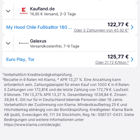
Kaufland.de
16,95 € Versand
,
2–3 Tage
122,77 €
My Hood Chile Fußballtor 180 X 120 X 60 cm 302310
Oder 3 Zahlungen von 40,92 €
¹
Galaxus
Versandkostenfrei
,
7–9 Tage
125,77 €
Euro Play, Tor
Oder 21,72 €/Mon.
²
¹
Vorbehaltlich Kreditwürdigkeitsprüfung.
²
Bezahle in 6 Raten mit Klarna, * APR 13,27 %. Eine Anzahlung kann
erforderlich sein. Zahlungsbeispiel für einen Kauf von 1000 € in 6 Raten:
5 Zahlungen von 172,81€ und die letzte Zahlung von 172,79 €. Laufzeit:
6 Monate. TIN 13,27% APR 13,27 %. Gesamtbetrag: 1036,84 €. Zinsen:
36,84 €. Gilt nur für in Deutschland lebende Personen über 18 Jahre.
Vorbehaltlich der Zustimmung von Klarna. Mindestkaufbetrag 25 € und
Höchstbetrag abhängig von der Bonitätsprüfung. Kreditgeber: Klarna Bank
AB (publ), Sveavägen 46, 111 34 Stockholm, Reg. Nr.: 556737-0431. Siehe
Bedingungen und weitere Informationen unter
https://www.klarna.com/de/agb/
.