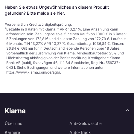
Haben Sie etwas Ungewöhnliches an diesem Produkt 
gefunden? Bitte 
melde sie hier
.
¹
Vorbehaltlich Kreditwürdigkeitsprüfung.
²
Bezahle in 6 Raten mit Klarna, * APR 13,27 %. Eine Anzahlung kann
erforderlich sein. Zahlungsbeispiel für einen Kauf von 1000 € in 6 Raten:
5 Zahlungen von 172,81€ und die letzte Zahlung von 172,79 €. Laufzeit:
6 Monate. TIN 13,27% APR 13,27 %. Gesamtbetrag: 1036,84 €. Zinsen:
36,84 €. Gilt nur für in Deutschland lebende Personen über 18 Jahre.
Vorbehaltlich der Zustimmung von Klarna. Mindestkaufbetrag 25 € und
Höchstbetrag abhängig von der Bonitätsprüfung. Kreditgeber: Klarna
Bank AB (publ), Sveavägen 46, 111 34 Stockholm, Reg. Nr.: 556737-
0431. Siehe Bedingungen und weitere Informationen unter
https://www.klarna.com/de/agb/
.
Klarna
Über uns
Anti-Geldwäsche
Karriere
Auto-Track