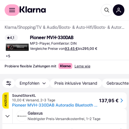
Für Shopper
Für Händler
Klarna
/
Shopping
/
TV & Audio
/
Boots- & Auto-Hifi
/
Boots- & Autoradios
Pioneer MVH-330DAB
4,1
MP3-Player, Formfaktor: DIN
Vergleiche Preise von
93,45 €
bis
295,00 €
+
5
Probiere flexible Zahlungen mit
Lerne wie
Empfohlen
Preis inklusive Versand
Gebrauchte
SoundStoreXL
ANZEIGE
137,95 €
10,00 € Versand
,
2–3 Tage
Pioneer MVH-330DAB Autoradio Bluetooth FM/DAB+ Radio
Galaxus
·
Niedrigster Preis
Versandkostenfrei
,
1–2 Tage