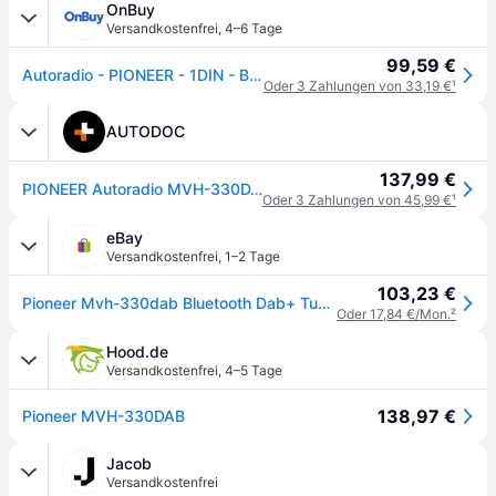
OnBuy
Versandkostenfrei
,
4–6 Tage
99,59 €
Autoradio - PIONEER - 1DIN - Bluetooth - DAB - USB
Oder 3 Zahlungen von 33,19 €
¹
AUTODOC
137,99 €
PIONEER Autoradio MVH-330DAB
Oder 3 Zahlungen von 45,99 €
¹
eBay
Versandkostenfrei
,
1–2 Tage
103,23 €
Pioneer Mvh-330dab Bluetooth Dab+ Tuner Mp3 Usb Android Autoradio Aux
Oder 17,84 €/Mon.
²
Hood.de
Versandkostenfrei
,
4–5 Tage
138,97 €
Pioneer MVH-330DAB
Jacob
Versandkostenfrei