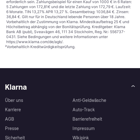
erforderlich sein. Zahlungsbeispiel für einen Kauf von 1000 € in 6 Raten:
5 Zahlungen von 172,81€ und die letzte Zahlung von 172,79 €. Laufzeit:
6 Monate. TIN 13,27% APR 13,27 %. Gesamtbetrag: 1036,84 €. Zinsen:
36,84 €. Gilt nur für in Deutschland lebende Personen über 18 Jahre.
Vorbehaltlich der Zustimmung von Klarna. Mindestkaufbetrag 25 € und
Höchstbetrag abhängig von der Bonitätsprüfung. Kreditgeber: Klarna
Bank AB (publ), Sveavägen 46, 111 34 Stockholm, Reg. Nr.: 556737-
0431. Siehe Bedingungen und weitere Informationen unter
https://www.klarna.com/de/agb/
.
²
Vorbehaltlich Kreditwürdigkeitsprüfung.
Klarna
Über uns
Anti-Geldwäsche
Karriere
Auto-Track
AGB
Barrierefreiheit
Presse
Impressum
Sicherheit
Wikipink