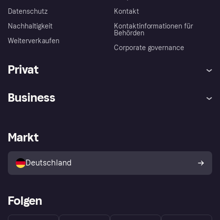
Datenschutz
Kontakt
Nachhaltigkeit
Kontaktinformationen für
Behörden
Weiterverkaufen
Corporate governance
Privat
Hilfe
Beschwerden
Business
Einloggen
Sicher shoppen mit Klarna
Händlersupport
Entwicklerseite
Mit Klarna einkaufen
Festgeld
Händlerportal
Betriebsstatus
Markt
Klarna App
Datenschutzeinstellungen
Mit Klarna verkaufen
Plattformen und Partner
Shops entdecken
Dein Widerrufsrecht
Deutschland
Käuferschutzrichtlinie
Folgen