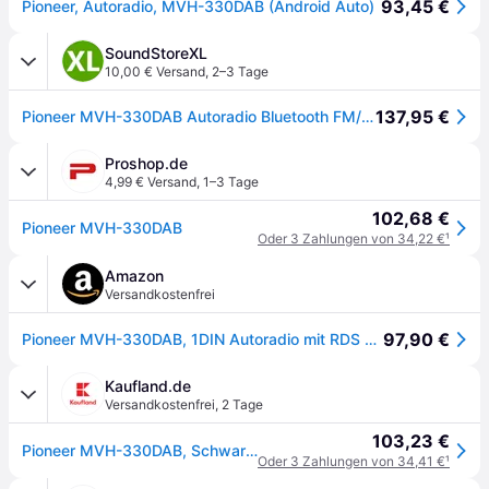
93,45 €
Pioneer, Autoradio, MVH-330DAB (Android Auto)
SoundStoreXL
10,00 € Versand
,
2–3 Tage
137,95 €
Pioneer MVH-330DAB Autoradio Bluetooth FM/DAB+ Radio
Proshop.de
4,99 € Versand
,
1–3 Tage
102,68 €
Pioneer MVH-330DAB
Oder 3 Zahlungen von 34,22 €
¹
Amazon
Versandkostenfrei
97,90 €
Pioneer MVH-330DAB, 1DIN Autoradio mit RDS und DAB+, USB, AUX-Eingang, Bluetooth, geringe Einbautiefe
Kaufland.de
Versandkostenfrei
,
2 Tage
103,23 €
Pioneer MVH-330DAB, Schwarz, 1 DIN, 200 W, 50 W, Android, AAC, FLAC, WAV, WMA
Oder 3 Zahlungen von 34,41 €
¹