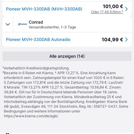
101,00 €
Pioneer MVH-330DAB (MVH-330DAB)
Oder 17,46 €/Mon.
²
Conrad
Versandkostenfrei
,
1–3 Tage
104,99 €
Pioneer MVH-330DAB Autoradio
Alle anzeigen (14)
¹
Vorbehaltlich Kreditwürdigkeitsprüfung.
²
Bezahle in 6 Raten mit Klarna, * APR 13,27 %. Eine Anzahlung kann
erforderlich sein. Zahlungsbeispiel für einen Kauf von 1000 € in 6 Raten:
5 Zahlungen von 172,81€ und die letzte Zahlung von 172,79 €. Laufzeit:
6 Monate. TIN 13,27% APR 13,27 %. Gesamtbetrag: 1036,84 €. Zinsen:
36,84 €. Gilt nur für in Deutschland lebende Personen über 18 Jahre.
Vorbehaltlich der Zustimmung von Klarna. Mindestkaufbetrag 25 € und
Höchstbetrag abhängig von der Bonitätsprüfung. Kreditgeber: Klarna Bank
AB (publ), Sveavägen 46, 111 34 Stockholm, Reg. Nr.: 556737-0431. Siehe
Bedingungen und weitere Informationen unter
https://www.klarna.com/de/agb/
.