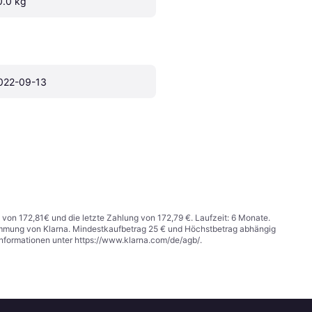
0.0 kg
022-09-13
 von 172,81€ und die letzte Zahlung von 172,79 €. Laufzeit: 6 Monate.
stimmung von Klarna. Mindestkaufbetrag 25 € und Höchstbetrag abhängig
Informationen unter
https://www.klarna.com/de/agb/
.