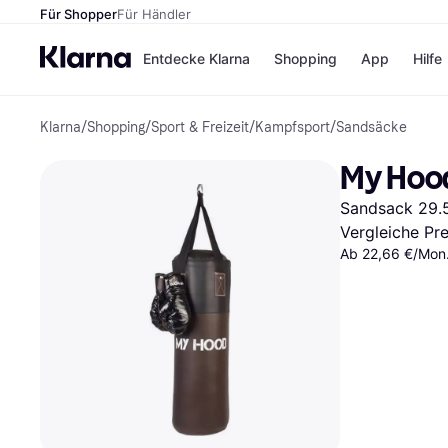
Für Shopper
Für Händler
Entdecke Klarna
Shopping
App
Hilfe
Klarna
/
Shopping
/
Sport & Freizeit
/
Kampfsport
/
Sandsäcke
Zahlungsmethoden
Shops
Zahlungsmethoden
Kaufla
My Hood
Sofort bezahlen
eBay
Bezahle in 3
Temu
Sandsack 29.
Teilzahlungen
Samsu
Bezahle in bis zu 30
SHEIN
Vergleiche Pr
Tagen
Ab 22,66 €/Mon.
Ratenzahlung
Alle Shops