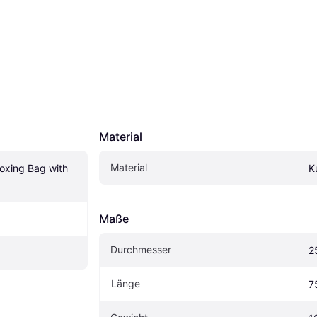
Material
Material
xing Bag with 
K
Maße
Durchmesser
2
Länge
7