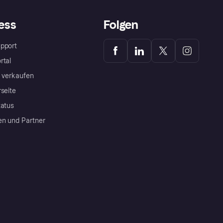
ess
Folgen
pport
rtal
a verkaufen
rseite
tatus
en und Partner