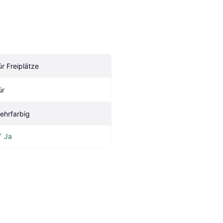
ür Freiplätze
ür
ehrfarbig
Ja