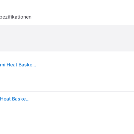
pezifikationen
Wilson NBA Miami Heat NBA Team Mini Hoop Miami Heat Basketball Rot - 1SIZE
Wilson NBA Miami Heat NBA Team Mini Hoop Miami Heat Basketball Rot - 1SIZE