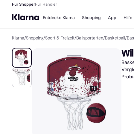
Für Shopper
Für Händler
Entdecke Klarna
Shopping
App
Hilfe
Klarna
/
Shopping
/
Sport & Freizeit
/
Ballsportarten
/
Basketball
/
Bas
Zahlungsmethoden
Shops
Zahlungsmethoden
Kaufla
Wi
Sofort bezahlen
eBay
Bezahle in 3
Temu
Baske
Teilzahlungen
Samsu
Bezahle in bis zu 30
SHEIN
Vergl
Tagen
Probi
Ratenzahlung
Alle Shops