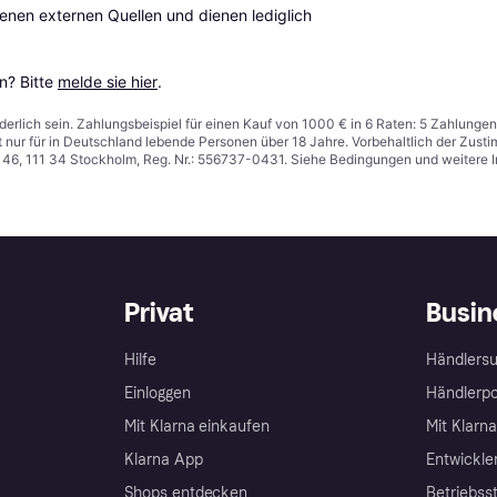
en externen Quellen und dienen lediglich 
? Bitte 
melde sie hier
.
derlich sein. Zahlungsbeispiel für einen Kauf von 1000 € in 6 Raten: 5 Zahlungen
t nur für in Deutschland lebende Personen über 18 Jahre. Vorbehaltlich der Zu
n 46, 111 34 Stockholm, Reg. Nr.: 556737-0431. Siehe Bedingungen und weitere 
Privat
Busin
Hilfe
Händlersu
Einloggen
Händlerpo
Mit Klarna einkaufen
Mit Klarn
Klarna App
Entwickle
Shops entdecken
Betriebss