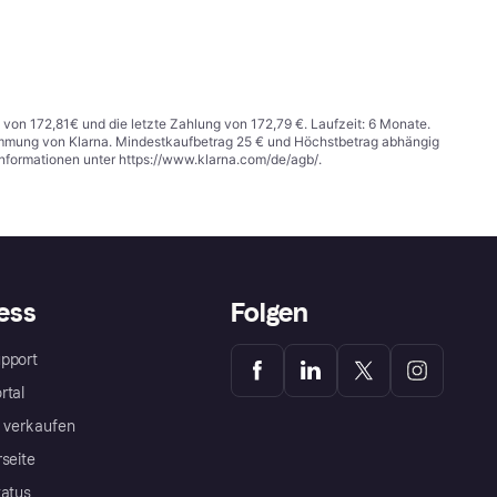
 von 172,81€ und die letzte Zahlung von 172,79 €. Laufzeit: 6 Monate.
stimmung von Klarna. Mindestkaufbetrag 25 € und Höchstbetrag abhängig
Informationen unter
https://www.klarna.com/de/agb/
.
ess
Folgen
pport
rtal
a verkaufen
rseite
tatus