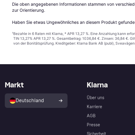
Die oben angegebenen Informationen stammen von verschieden
zur Orientierung.

Haben Sie etwas Ungewöhnliches an diesem Produkt gefunden
¹
Bezahle in 6 Raten mit Klarna, * APR 13,27 %. Eine Anzahlung kann erfor
TIN 13,27% APR 13,27 %. Gesamtbetrag: 1036,84 €. Zinsen: 36,84 €. Gil
von der Bonitätsprüfung. Kreditgeber: Klarna Bank AB (publ), Sveaväge
Markt
Klarna
Über uns
Deutschland
Karriere
AGB
Presse
Sicherheit