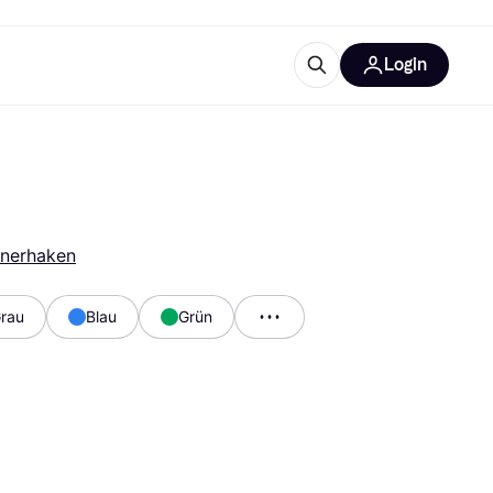
Login
Weitere Informationen
sstattung
M
Was ist Klarna?
Artikel
inerhaken
rau
Blau
Grün
tegorien