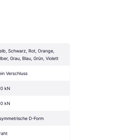
elb, Schwarz, Rot, Orange, 
ilber, Grau, Blau, Grün, Violett
ein Verschluss
.0 kN
.0 kN
symmetrische D-Form
raht