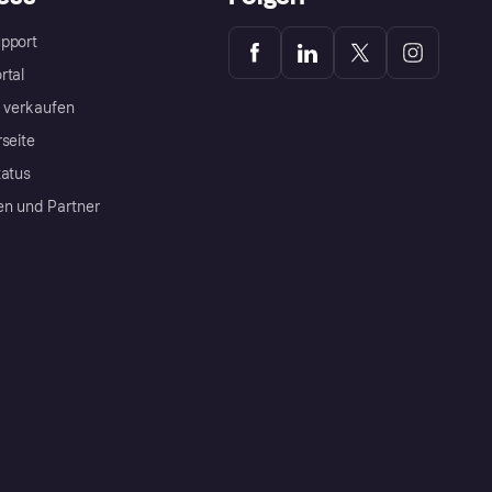
pport
rtal
a verkaufen
rseite
tatus
en und Partner