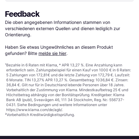
Feedback
Die oben angegebenen Informationen stammen von 
verschiedenen externen Quellen und dienen lediglich zur 
Orientierung.

Haben Sie etwas Ungewöhnliches an diesem Produkt 
gefunden? Bitte 
melde sie hier
.
¹
Bezahle in 6 Raten mit Klarna, * APR 13,27 %. Eine Anzahlung kann
erforderlich sein. Zahlungsbeispiel für einen Kauf von 1000 € in 6 Raten:
5 Zahlungen von 172,81€ und die letzte Zahlung von 172,79 €. Laufzeit:
6 Monate. TIN 13,27% APR 13,27 %. Gesamtbetrag: 1036,84 €. Zinsen:
36,84 €. Gilt nur für in Deutschland lebende Personen über 18 Jahre.
Vorbehaltlich der Zustimmung von Klarna. Mindestkaufbetrag 25 € und
Höchstbetrag abhängig von der Bonitätsprüfung. Kreditgeber: Klarna
Bank AB (publ), Sveavägen 46, 111 34 Stockholm, Reg. Nr.: 556737-
0431. Siehe Bedingungen und weitere Informationen unter
https://www.klarna.com/de/agb/
.
²
Vorbehaltlich Kreditwürdigkeitsprüfung.