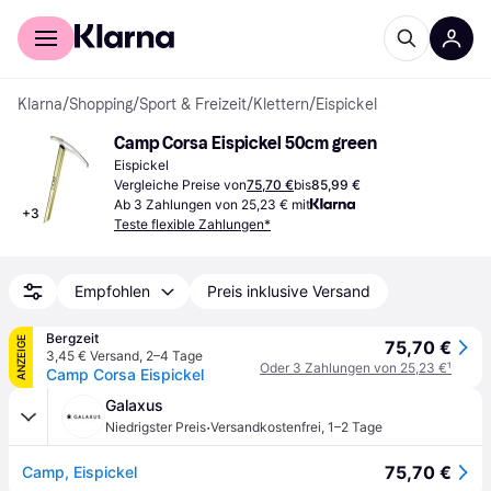
Für Shopper
Für Händler
Klarna
/
Shopping
/
Sport & Freizeit
/
Klettern
/
Eispickel
Camp Corsa Eispickel 50cm green
Eispickel
Vergleiche Preise von
75,70 €
bis
85,99 €
Ab 3 Zahlungen von 25,23 € mit
+
3
Teste flexible Zahlungen*
Empfohlen
Preis inklusive Versand
Bergzeit
ANZEIGE
75,70 €
3,45 € Versand
,
2–4 Tage
Oder 3 Zahlungen von 25,23 €
¹
Camp Corsa Eispickel
Galaxus
·
Niedrigster Preis
Versandkostenfrei
,
1–2 Tage
75,70 €
Camp, Eispickel