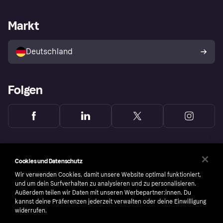
Händlersupport
Entwicklerseite
Mit Klarna einkaufen
Festgeld
Händlerportal
Betriebsstatus
Markt
Klarna App
Datenschutzeinstellungen
Mit Klarna verkaufen
Plattformen und Partner
Shops entdecken
Dein Widerrufsrecht
Deutschland
Käuferschutzrichtlinie
Folgen
Cookies und Datenschutz
Wir verwenden Cookies, damit unsere Website optimal funktioniert,
und um dein Surfverhalten zu analysieren und zu personalisieren.
Außerdem teilen wir Daten mit unseren Werbepartner:innen. Du
kannst deine Präferenzen jederzeit verwalten oder deine Einwilligung
widerrufen.