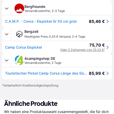
Bergfreunde
Versandkostenfrei
,
2–3 Tage
85,46 €
C.A.M.P. - Corsa - Eispickel Gr 50 cm grün
Bergzeit
·
Niedrigster Preis
3,45 € Versand
,
2–4 Tage
75,70 €
Camp Corsa Eispickel
Oder 3 Zahlungen von 25,23 €
¹
4campingshop DE
Versandkostenfrei
,
2 Tage
85,99 €
Touristischer Pickel Camp Corsa Länge des Eispickels: 50 cm / grün
¹
Vorbehaltlich Kreditwürdigkeitsprüfung.
Ähnliche Produkte
Wir haben eine Produktauswahl zusammengestellt, die für dich 