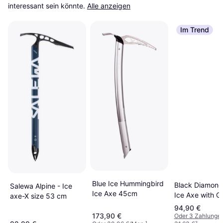
interessant sein könnte.
Alle anzeigen
Im Trend
Blue Ice Hummingbird
Black Diamond
Salewa Alpine - Ice
Ice Axe 45cm
Ice Axe with Gr
axe-X size 53 cm
65cm
94,90 €
173,90 €
Oder 3 Zahlunge