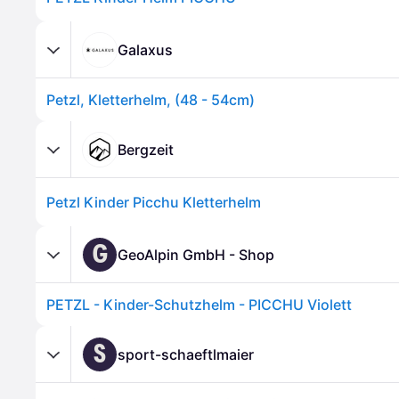
Galaxus
Petzl, Kletterhelm, (48 - 54cm)
Bergzeit
Petzl Kinder Picchu Kletterhelm
G
GeoAlpin GmbH - Shop
PETZL - Kinder-Schutzhelm - PICCHU Violett
S
sport-schaeftlmaier