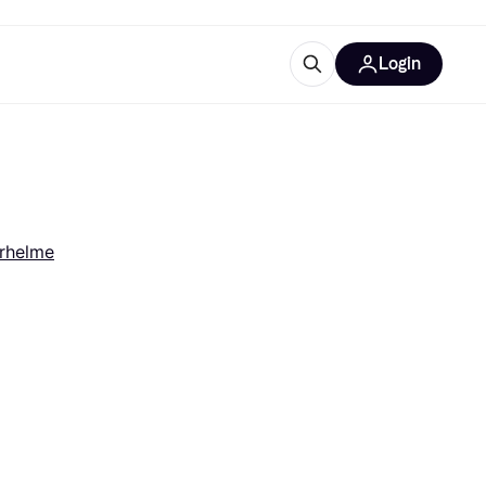
Login
Weitere Informationen
sstattung
M
Was ist Klarna?
Artikel
erhelme
tegorien