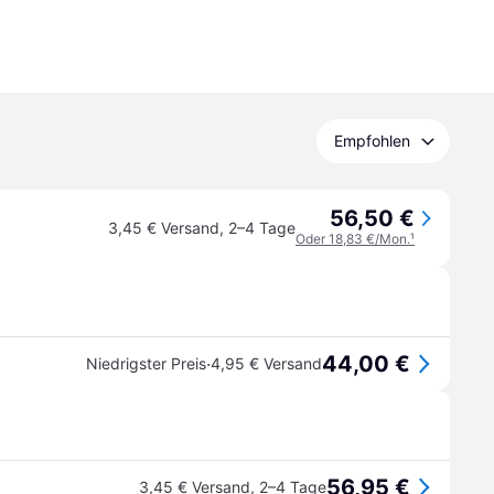
Empfohlen
56,50 €
3,45 € Versand
,
2–4 Tage
Oder 18,83 €/Mon.
¹
44,00 €
·
Niedrigster Preis
4,95 € Versand
56,95 €
3,45 € Versand
,
2–4 Tage