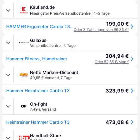
Kaufland.de
·
Niedrigster Preis
Versandkostenfrei
,
4–5 Tage
199,00 €
HAMMER Ergometer Cardio T3, Heimtrainer, Handpuls, max. 110 kg Gewicht
Oder 3 Zahlungen von 66,33 €
¹
Galaxus
Versandkostenfrei
,
4 Tage
304,94 €
Hammer Fitness, Hometrainer
Oder 52,65 €/Mon.
²
Netto Marken-Discount
40,95 € Versand
,
7 Tage
323,99 €
Hammer Heimtrainer Cardio T3
On-fight
7,49 € Versand
473,08 €
Heimtrainer Hammer Cardio T3
Handball-Store