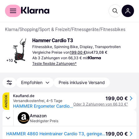
Für Shopper
Für Händler
Klarna
/
Shopping
/
Sport & Freizeit
/
Fitnessgeräte
/
Fitnessbikes
Hammer Cardio T3
Fitnessbike, Spinning Bike, Display, Transportrollen
Vergleiche Preise von
199,00 €
bis
473,08 €
Ab 3 Zahlungen von 66,33 € mit
+
10
Teste flexible Zahlungen*
Empfohlen
Preis inklusive Versand
Kaufland.de
ANZEIGE
199,00 €
Versandkostenfrei
,
4–5 Tage
Oder 3 Zahlungen von 66,33 €
¹
HAMMER Ergometer Cardio T3, Heimtrainer, Handpuls, max. 110 kg Gewicht
Amazon
Niedrigster Preis
199,00 €
HAMMER 4860 Heimtrainer Cardio T3, geringer Einstiegs-Widerstand, besondersleisesFitnessfahrrad,Comfort-Sattel,geeignetalsHeimtrainerfürSenioren,Tablethalterung,90x46x137cm