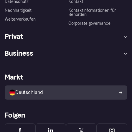
Datenschutz
Kontakt
Nachhaltigkeit
Kontaktinformationen für
Behörden
Weiterverkaufen
Corporate governance
Privat
Hilfe
Beschwerden
Business
Einloggen
Sicher shoppen mit Klarna
Händlersupport
Entwicklerseite
Mit Klarna einkaufen
Festgeld
Händlerportal
Betriebsstatus
Markt
Klarna App
Datenschutzeinstellungen
Mit Klarna verkaufen
Plattformen und Partner
Shops entdecken
Dein Widerrufsrecht
Deutschland
Käuferschutzrichtlinie
Folgen