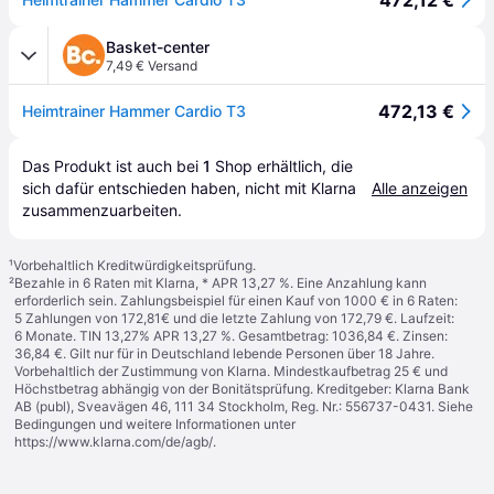
472,12 €
Basket-center
7,49 € Versand
472,13 €
Heimtrainer Hammer Cardio T3
Das Produkt ist auch bei 
1
Shop
 erhältlich, die 
sich dafür entschieden haben, nicht mit Klarna 
Alle anzeigen
zusammenzuarbeiten.
¹
Vorbehaltlich Kreditwürdigkeitsprüfung.
²
Bezahle in 6 Raten mit Klarna, * APR 13,27 %. Eine Anzahlung kann
erforderlich sein. Zahlungsbeispiel für einen Kauf von 1000 € in 6 Raten:
5 Zahlungen von 172,81€ und die letzte Zahlung von 172,79 €. Laufzeit:
6 Monate. TIN 13,27% APR 13,27 %. Gesamtbetrag: 1036,84 €. Zinsen:
36,84 €. Gilt nur für in Deutschland lebende Personen über 18 Jahre.
Vorbehaltlich der Zustimmung von Klarna. Mindestkaufbetrag 25 € und
Höchstbetrag abhängig von der Bonitätsprüfung. Kreditgeber: Klarna Bank
AB (publ), Sveavägen 46, 111 34 Stockholm, Reg. Nr.: 556737-0431. Siehe
Bedingungen und weitere Informationen unter
https://www.klarna.com/de/agb/
.