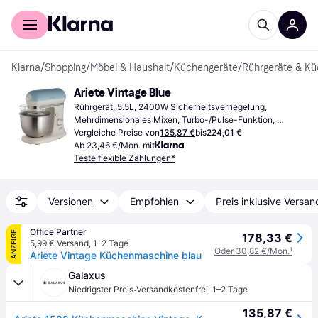
Für Shopper
Für Händler
Klarna
/
Shopping
/
Möbel & Haushalt
/
Küchengeräte
/
Rührgeräte & K
Ariete Vintage Blue
Rührgerät, 5.5L, 2400W Sicherheitsverriegelung, 
Mehrdimensionales Mixen, Turbo-/Pulse-Funktion, 
Spritzschutz, Variabel
Vergleiche Preise von
135,87 €
bis
224,01 €
Ab 23,46 €/Mon. mit
Teste flexible Zahlungen*
Versionen
Empfohlen
Preis inklusive Versan
Office Partner
ANZEIGE
178,33 €
5,99 € Versand
,
1–2 Tage
Oder 30,82 €/Mon.
¹
Ariete Vintage Küchenmaschine blau
Galaxus
·
Niedrigster Preis
Versandkostenfrei
,
1–2 Tage
135,87 €