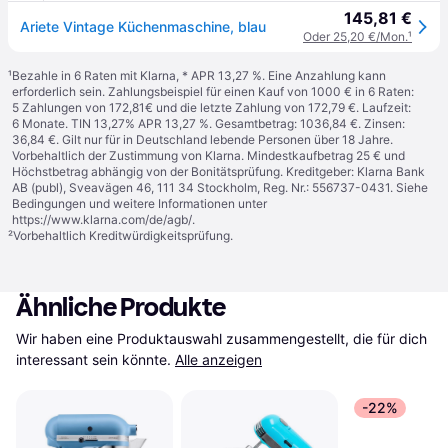
145,81 €
Ariete Vintage Küchenmaschine, blau
Oder 25,20 €/Mon.
¹
¹
Bezahle in 6 Raten mit Klarna, * APR 13,27 %. Eine Anzahlung kann
erforderlich sein. Zahlungsbeispiel für einen Kauf von 1000 € in 6 Raten:
5 Zahlungen von 172,81€ und die letzte Zahlung von 172,79 €. Laufzeit:
6 Monate. TIN 13,27% APR 13,27 %. Gesamtbetrag: 1036,84 €. Zinsen:
36,84 €. Gilt nur für in Deutschland lebende Personen über 18 Jahre.
Vorbehaltlich der Zustimmung von Klarna. Mindestkaufbetrag 25 € und
Höchstbetrag abhängig von der Bonitätsprüfung. Kreditgeber: Klarna Bank
AB (publ), Sveavägen 46, 111 34 Stockholm, Reg. Nr.: 556737-0431. Siehe
Bedingungen und weitere Informationen unter
https://www.klarna.com/de/agb/
.
²
Vorbehaltlich Kreditwürdigkeitsprüfung.
Ähnliche Produkte
Wir haben eine Produktauswahl zusammengestellt, die für dich 
interessant sein könnte.
Alle anzeigen
-22%