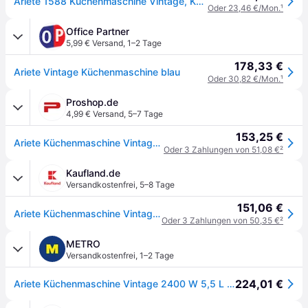
Ariete 1588 Küchenmaschine Vintage, Küchenmaschine, Blau
Oder 23,46 €/Mon.
¹
Office Partner
5,99 € Versand
,
1–2 Tage
178,33 €
Ariete Vintage Küchenmaschine blau
Oder 30,82 €/Mon.
¹
Proshop.de
4,99 € Versand
,
5–7 Tage
153,25 €
Ariete Küchenmaschine Vintage 1588/05
Oder 3 Zahlungen von 51,08 €
²
Kaufland.de
Versandkostenfrei
,
5–8 Tage
151,06 €
Ariete Küchenmaschine Vintage, blau/weiß
Oder 3 Zahlungen von 50,35 €
²
METRO
Versandkostenfrei
,
1–2 Tage
224,01 €
Ariete Küchenmaschine Vintage 2400 W 5,5 L Blau