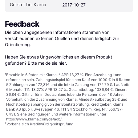
Gelistet bei Klarna
2017-10-27
Feedback
Die oben angegebenen Informationen stammen von 
verschiedenen externen Quellen und dienen lediglich zur 
Orientierung.

Haben Sie etwas Ungewöhnliches an diesem Produkt 
gefunden? Bitte 
melde sie hier
.
¹
Bezahle in 6 Raten mit Klarna, * APR 13,27 %. Eine Anzahlung kann
erforderlich sein. Zahlungsbeispiel für einen Kauf von 1000 € in 6 Raten:
5 Zahlungen von 172,81€ und die letzte Zahlung von 172,79 €. Laufzeit:
6 Monate. TIN 13,27% APR 13,27 %. Gesamtbetrag: 1036,84 €. Zinsen:
36,84 €. Gilt nur für in Deutschland lebende Personen über 18 Jahre.
Vorbehaltlich der Zustimmung von Klarna. Mindestkaufbetrag 25 € und
Höchstbetrag abhängig von der Bonitätsprüfung. Kreditgeber: Klarna
Bank AB (publ), Sveavägen 46, 111 34 Stockholm, Reg. Nr.: 556737-
0431. Siehe Bedingungen und weitere Informationen unter
https://www.klarna.com/de/agb/
.
²
Vorbehaltlich Kreditwürdigkeitsprüfung.