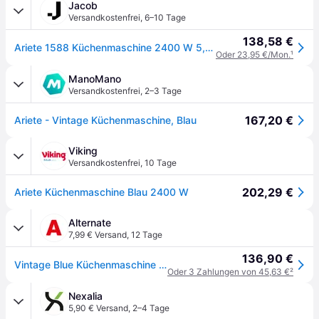
Jacob
Versandkostenfrei
,
6–10 Tage
138,58 €
Ariete 1588 Küchenmaschine 2400 W 5,5 l Blau - Weiß (00C158805AR0)
Oder 23,95 €/Mon.
¹
ManoMano
Versandkostenfrei
,
2–3 Tage
167,20 €
Ariete - Vintage Küchenmaschine, Blau
Viking
Versandkostenfrei
,
10 Tage
202,29 €
Ariete Küchenmaschine Blau 2400 W
Alternate
7,99 € Versand
,
12 Tage
136,90 €
Vintage Blue Küchenmaschine 1588
Oder 3 Zahlungen von 45,63 €
²
Nexalia
5,90 € Versand
,
2–4 Tage