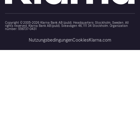
Copyright © 2005-2026 Klarna Bank AB (publ). Headquarters: Stockholm, Sweden. All
rights reserved. Klarna Bank AB (publ). Sveavägen 46, 111 34 Stockholm. Organization
number: 556737-0431
Nutzungsbedingungen
Cookies
Klarna.com