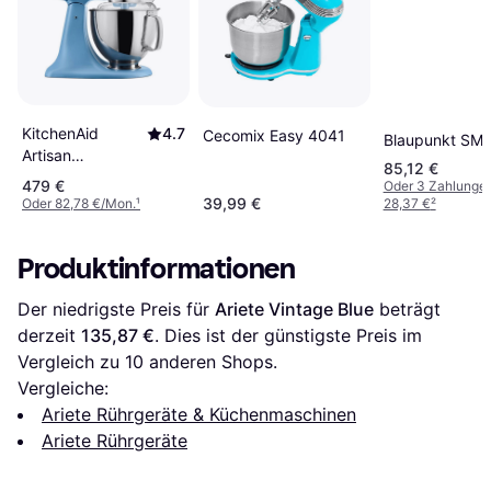
KitchenAid
4.7
Cecomix Easy 4041
Blaupunkt SM
Artisan
85,12 €
5KSM175PSEVB
479 €
Oder 3 Zahlunge
39,99 €
Oder 82,78 €/Mon.
¹
28,37 €
²
Produktinformationen
Der niedrigste Preis für 
Ariete Vintage Blue
 beträgt 
derzeit 
135,87 €
. Dies ist der günstigste Preis im 
Vergleich zu 
10
 anderen Shops.
Vergleiche:
Ariete Rührgeräte & Küchenmaschinen
Ariete Rührgeräte