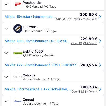
Proshop.de
4,99 € Versand
,
1–3 Tage
200,80 €
Makita 18v rotary hammer sds plus dhr182z solo
Oder 3 Zahlungen von 66,93 €
¹
Tuulzone
5,95 € Versand
,
5–7 Tage
229,89 €
Makita Akku-Kombihammer LXT 18V SDS-PLUS 18 mm 1,7 Joul - DHR182Z
Oder 39,73 €/Mon.
²
Elektro 4000
7,98 € Versand
,
Morgen
260,25 €
Makita Akku-Kombihammer f. SDS+ DHR182Z
Galaxus
Versandkostenfrei
,
1–2 Tage
188,70 €
Makita, Bohrmaschine + Akkuschrauber, DHR 182 (Bohrhammer)
Oder 32,58 €/Mon.
²
Conrad
Versandkostenfrei
,
14 Tage