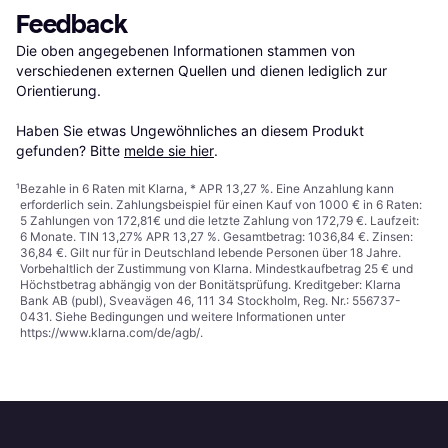
Feedback
Die oben angegebenen Informationen stammen von 
verschiedenen externen Quellen und dienen lediglich zur 
Orientierung.

Haben Sie etwas Ungewöhnliches an diesem Produkt 
gefunden? Bitte 
melde sie hier
.
¹
Bezahle in 6 Raten mit Klarna, * APR 13,27 %. Eine Anzahlung kann
erforderlich sein. Zahlungsbeispiel für einen Kauf von 1000 € in 6 Raten:
5 Zahlungen von 172,81€ und die letzte Zahlung von 172,79 €. Laufzeit:
6 Monate. TIN 13,27% APR 13,27 %. Gesamtbetrag: 1036,84 €. Zinsen:
36,84 €. Gilt nur für in Deutschland lebende Personen über 18 Jahre.
Vorbehaltlich der Zustimmung von Klarna. Mindestkaufbetrag 25 € und
Höchstbetrag abhängig von der Bonitätsprüfung. Kreditgeber: Klarna
Bank AB (publ), Sveavägen 46, 111 34 Stockholm, Reg. Nr.: 556737-
0431. Siehe Bedingungen und weitere Informationen unter
https://www.klarna.com/de/agb/
.