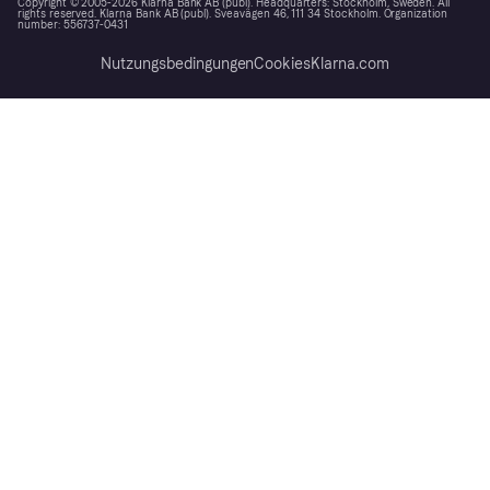
Copyright © 2005-2026 Klarna Bank AB (publ). Headquarters: Stockholm, Sweden. All
rights reserved. Klarna Bank AB (publ). Sveavägen 46, 111 34 Stockholm. Organization
number: 556737-0431
Nutzungsbedingungen
Cookies
Klarna.com