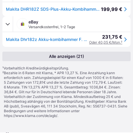
199,99 €
Makita DHR182Z SDS-Plus-Akku-Kombihammer 18 V Li-Ion ohne Akku
eBay
Versandkostenfrei
,
1–2 Tage
231,75 €
Makita Dhr182z Akku-kombihammer F. Sds+ 18v
Oder 40,05 €/Mon.
²
Alle anzeigen (21)
¹
Vorbehaltlich Kreditwürdigkeitsprüfung.
²
Bezahle in 6 Raten mit Klarna, * APR 13,27 %. Eine Anzahlung kann
erforderlich sein. Zahlungsbeispiel für einen Kauf von 1000 € in 6 Raten:
5 Zahlungen von 172,81€ und die letzte Zahlung von 172,79 €. Laufzeit:
6 Monate. TIN 13,27% APR 13,27 %. Gesamtbetrag: 1036,84 €. Zinsen:
36,84 €. Gilt nur für in Deutschland lebende Personen über 18 Jahre.
Vorbehaltlich der Zustimmung von Klarna. Mindestkaufbetrag 25 € und
Höchstbetrag abhängig von der Bonitätsprüfung. Kreditgeber: Klarna Bank
AB (publ), Sveavägen 46, 111 34 Stockholm, Reg. Nr.: 556737-0431. Siehe
Bedingungen und weitere Informationen unter
https://www.klarna.com/de/agb/
.