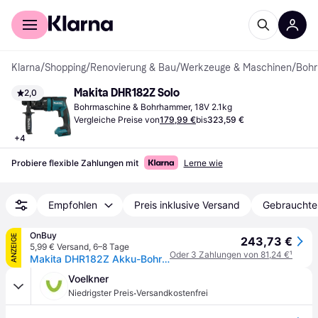
Für Shopper
Für Händler
Klarna
/
Shopping
/
Renovierung & Bau
/
Werkzeuge & Maschinen
/
Bohr
Makita DHR182Z Solo
2,0
Bohrmaschine & Bohrhammer, 18V 2.1kg
Vergleiche Preise von
179,99 €
bis
323,59 €
+
4
Probiere flexible Zahlungen mit
Lerne wie
Empfohlen
Preis inklusive Versand
Gebrauchte
OnBuy
ANZEIGE
243,73 €
5,99 € Versand
,
6–8 Tage
Oder 3 Zahlungen von 81,24 €
¹
Makita DHR182Z Akku-Bohrhammer
Voelkner
·
Niedrigster Preis
Versandkostenfrei