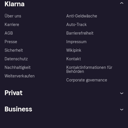
Klarna
Über uns
Anti-Geldwäsche
Karriere
Auto-Track
AGB
Barrierefreiheit
Presse
Impressum
Sicherheit
Wikipink
Datenschutz
Kontakt
Nachhaltigkeit
Kontaktinformationen für
Behörden
Weiterverkaufen
Corporate governance
Privat
Hilfe
Beschwerden
Business
Einloggen
Sicher shoppen mit Klarna
Händlersupport
Entwicklerseite
Mit Klarna einkaufen
Festgeld