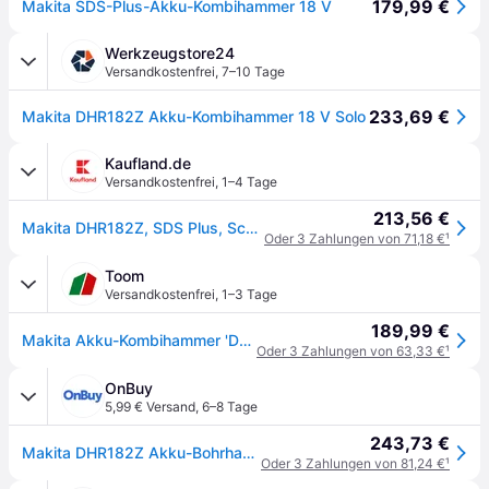
179,99 €
Makita SDS-Plus-Akku-Kombihammer 18 V
Werkzeugstore24
Versandkostenfrei
,
7–10 Tage
233,69 €
Makita DHR182Z Akku-Kombihammer 18 V Solo
Kaufland.de
Versandkostenfrei
,
1–4 Tage
213,56 €
Makita DHR182Z, SDS Plus, Schwarz, Blau, 1,8 cm, 5000 RPM, 1,7 J, 5 - 8 mm
Oder 3 Zahlungen von 71,18 €
¹
Toom
Versandkostenfrei
,
1–3 Tage
189,99 €
Makita Akku-Kombihammer 'DHR182Z' SDS-Plus 18 V ohne Akku und Ladegerät
Oder 3 Zahlungen von 63,33 €
¹
OnBuy
5,99 € Versand
,
6–8 Tage
243,73 €
Makita DHR182Z Akku-Bohrhammer
Oder 3 Zahlungen von 81,24 €
¹