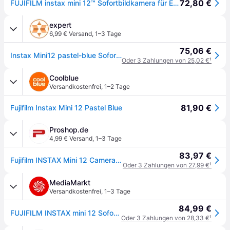
72,80 €
FUJIFILM instax mini 12™ Sofortbildkamera für Erwachsene | Kamera mit Sofortdruck für farbige Erinnerungen zum Anfassen – Selfiespiegel, Nahaufnahmemodus & automatische Belichtung | Pastel Blue
expert
6,99 € Versand
,
1–3 Tage
75,06 €
Instax Mini12 pastel-blue Sofortbildkamera
Oder 3 Zahlungen von 25,02 €
¹
Coolblue
Versandkostenfrei
,
1–2 Tage
81,90 €
Fujifilm Instax Mini 12 Pastel Blue
Proshop.de
4,99 € Versand
,
1–3 Tage
83,97 €
Fujifilm INSTAX Mini 12 Camera - Pastel Blue
Oder 3 Zahlungen von 27,99 €
¹
MediaMarkt
Versandkostenfrei
,
1–3 Tage
84,99 €
FUJIFILM INSTAX mini 12 Sofortbildkamera, Pastel Blue
Oder 3 Zahlungen von 28,33 €
¹