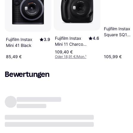
Fujifilm Instax
Square SQ1
Fujifilm Instax
4.6
Fujifilm Instax
3.9
Terracotta
Mini 11 Charcoal
Mini 41 Black
Orange
Gray
109,40 €
85,49 €
105,99 €
Oder 18,91 €/Mon.
¹
Bewertungen