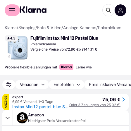
Für Shopper
Für Händler
Klarna
/
Shopping
/
Foto & Video
/
Analoge Kameras
/
Polaroidkameras
Fujifilm Instax Mini 12 Pastel Blue
4,3
Polaroidkamera
Vergleiche Preise von
72,80 €
bis
144,11 €
+
2
Probiere flexible Zahlungen mit
Lerne wie
Versionen
Empfohlen
Preis inklusive Versan
expert
ANZEIGE
75,06 €
6,99 € Versand
,
1–3 Tage
Oder 3 Zahlungen von 25,02 €
¹
Instax Mini12 pastel-blue Sofortbildkamera
Amazon
·
Niedrigster Preis
Versandkostenfrei