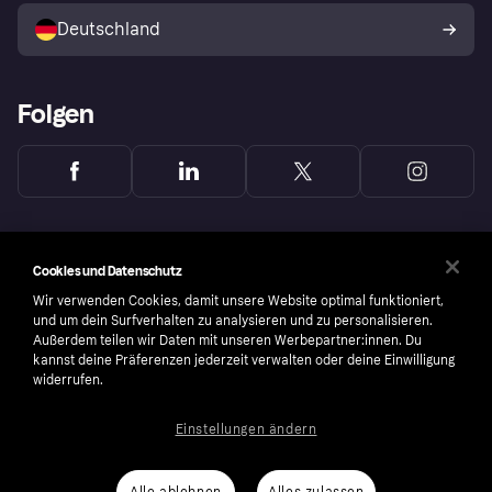
Deutschland
Käuferschutzrichtlinie
Folgen
Cookies und Datenschutz
Wir verwenden Cookies, damit unsere Website optimal funktioniert,
und um dein Surfverhalten zu analysieren und zu personalisieren.
Außerdem teilen wir Daten mit unseren Werbepartner:innen. Du
kannst deine Präferenzen jederzeit verwalten oder deine Einwilligung
widerrufen.
Einstellungen ändern
Copyright © 2005-2026 Klarna Bank AB (publ). Headquarters: Stockholm, Sweden. All
rights reserved. Klarna Bank AB (publ). Sveavägen 46, 111 34 Stockholm. Organization
number: 556737-0431