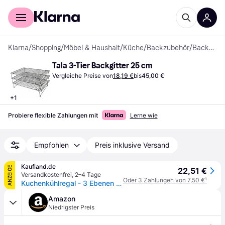
Für Shopper
Für Händler
Klarna
/
Shopping
/
Möbel & Haushalt
/
Küche
/
Backzubehör
/
Backgitter
Tala 3-Tier Backgitter 25 cm
Vergleiche Preise von
18,19 €
bis
45,00 €
+
1
Probiere flexible Zahlungen mit
Lerne wie
Empfohlen
Preis inklusive Versand
Kaufland.de
ANZEIGE
22,51 €
Versandkostenfrei
,
2–4 Tage
Oder 3 Zahlungen von 7,50 €
¹
Kuchenkühlregal - 3 Ebenen / Tala
Amazon
Niedrigster Preis