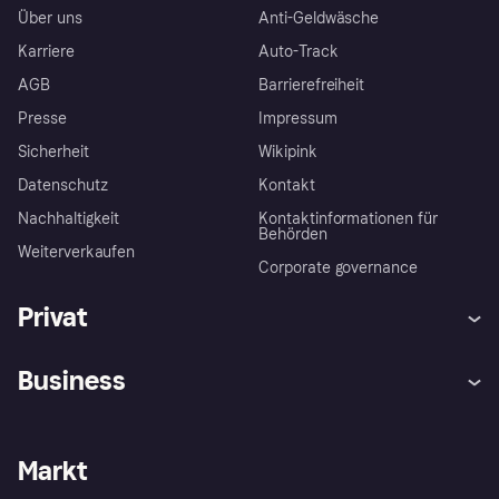
Über uns
Anti-Geldwäsche
Karriere
Auto-Track
AGB
Barrierefreiheit
Presse
Impressum
Sicherheit
Wikipink
Datenschutz
Kontakt
Nachhaltigkeit
Kontaktinformationen für
Behörden
Weiterverkaufen
Corporate governance
Privat
Hilfe
Beschwerden
Business
Einloggen
Sicher shoppen mit Klarna
Händlersupport
Entwicklerseite
Mit Klarna einkaufen
Festgeld
Händlerportal
Betriebsstatus
Markt
Klarna App
Datenschutzeinstellungen
Mit Klarna verkaufen
Plattformen und Partner
Shops entdecken
Dein Widerrufsrecht