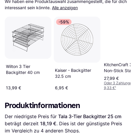
Wir haben eine Produktauswahl zusammengestellt, die für dich 
interessant sein könnte.
Alle anzeigen
-59%
KitchenCraft 3 
Wilton 3 Tier
Kaiser - Backgitter
Non-Stick Sta
Backgitter 40 cm
32.5 cm
Backgitter 40
27,99 €
Oder 3 Zahlunge
13,99 €
6,95 €
9,33 €
¹
Produktinformationen
Der niedrigste Preis für 
Tala 3-Tier Backgitter 25 cm
beträgt derzeit 
18,19 €
. Dies ist der günstigste Preis 
im Vergleich zu 
4
 anderen Shops.