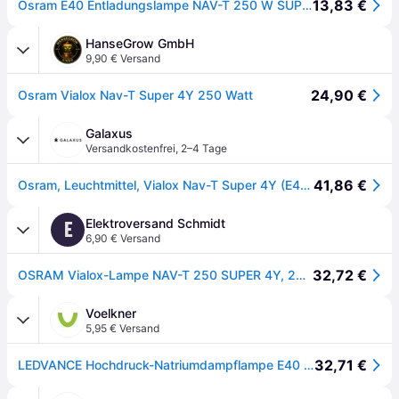
13,83 €
Osram E40 Entladungslampe NAV-T 250 W SUPER 4Y
HanseGrow GmbH
9,90 € Versand
24,90 €
Osram Vialox Nav-T Super 4Y 250 Watt
Galaxus
Versandkostenfrei
,
2–4 Tage
41,86 €
Osram, Leuchtmittel, Vialox Nav-T Super 4Y (E40, 33200lm, 1x)
Elektroversand Schmidt
E
6,90 € Versand
32,72 €
OSRAM Vialox-Lampe NAV-T 250 SUPER 4Y, 250W E40
Voelkner
5,95 € Versand
32,71 €
LEDVANCE Hochdruck-Natriumdampflampe E40 250W EEK: E (A - G) 1St.