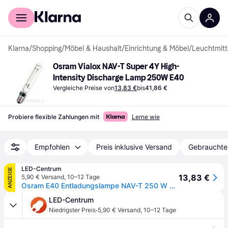
Für Shopper
Für Händler
Klarna
/
Shopping
/
Möbel & Haushalt
/
Einrichtung & Möbel
/
Leuchtmitt
Osram Vialox NAV-T Super 4Y High-
Intensity Discharge Lamp 250W E40
Vergleiche Preise von
13,83 €
bis
41,86 €
Probiere flexible Zahlungen mit
Lerne wie
Empfohlen
Preis inklusive Versand
Gebrauchte
LED-Centrum
ANZEIGE
13,83 €
5,90 € Versand
,
10–12 Tage
Osram E40 Entladungslampe NAV-T 250 W SUPER 4Y
LED-Centrum
·
Niedrigster Preis
5,90 € Versand
,
10–12 Tage