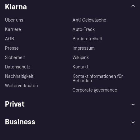
Klarna
Über uns
Anti-Geldwäsche
Karriere
Auto-Track
AGB
Barrierefreiheit
Presse
Impressum
Sicherheit
Wikipink
Datenschutz
Kontakt
Nachhaltigkeit
Kontaktinformationen für
Behörden
Weiterverkaufen
Corporate governance
Privat
Hilfe
Beschwerden
Business
Einloggen
Sicher shoppen mit Klarna
Händlersupport
Entwicklerseite
Mit Klarna einkaufen
Festgeld