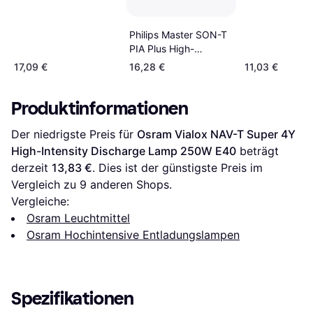
Philips Master SON-T
PIA Plus High-
Intensity Discharge
17,09 €
16,28 €
11,03 €
Lamps 400W E E40
1SL/12
Produktinformationen
Der niedrigste Preis für 
Osram Vialox NAV-T Super 4Y 
High-Intensity Discharge Lamp 250W E40
 beträgt 
derzeit 
13,83 €
. Dies ist der günstigste Preis im 
Vergleich zu 
9
 anderen Shops.
Vergleiche:
Osram Leuchtmittel
Osram Hochintensive Entladungslampen
Spezifikationen