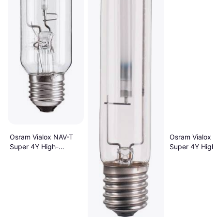
Osram Vialox NAV-T
Osram Vialox 
Super 4Y High-
Super 4Y High
Intensity Discharge
Intensity Disc
Lamp 400W E40
Lamp 150W E