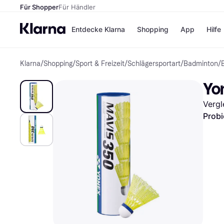
Für Shopper
Für Händler
Entdecke Klarna
Shopping
App
Hilfe
Klarna
/
Shopping
/
Sport & Freizeit
/
Schlägersportart
/
Badminton
/
Zahlungsmethoden
Shops
Zahlungsmethoden
Kaufla
Yo
Sofort bezahlen
eBay
Bezahle in 3
Temu
Vergl
Teilzahlungen
Samsu
Bezahle in bis zu 30
SHEIN
Probi
Tagen
Ratenzahlung
Alle Shops