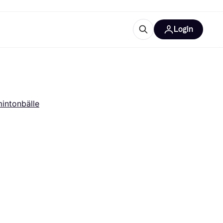
Login
Weitere Informationen
sstattung
M
Was ist Klarna?
Artikel
intonbälle
tegorien