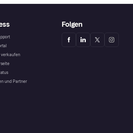
ess
Folgen
pport
rtal
a verkaufen
rseite
tatus
en und Partner