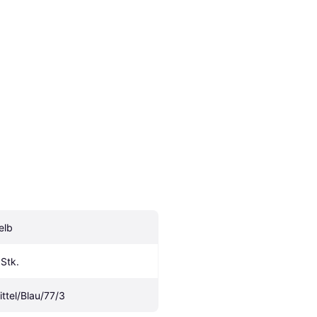
elb
 Stk.
ittel/Blau/77/3