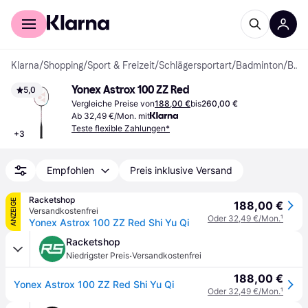
Für Shopper
Für Händler
Klarna
/
Shopping
/
Sport & Freizeit
/
Schlägersportart
/
Badminton
/
Badmintonschläger
Yonex Astrox 100 ZZ Red
5,0
Vergleiche Preise von
188,00 €
bis
260,00 €
Ab 32,49 €/Mon. mit
Teste flexible Zahlungen*
+
3
Empfohlen
Preis inklusive Versand
Racketshop
ANZEIGE
188,00 €
Versandkostenfrei
Oder 32,49 €/Mon.
¹
Yonex Astrox 100 ZZ Red Shi Yu Qi
Racketshop
·
Niedrigster Preis
Versandkostenfrei
188,00 €
Yonex Astrox 100 ZZ Red Shi Yu Qi
Oder 32,49 €/Mon.
¹