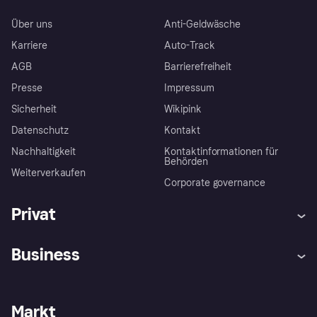
Über uns
Anti-Geldwäsche
Karriere
Auto-Track
AGB
Barrierefreiheit
Presse
Impressum
Sicherheit
Wikipink
Datenschutz
Kontakt
Nachhaltigkeit
Kontaktinformationen für
Behörden
Weiterverkaufen
Corporate governance
Privat
Hilfe
Beschwerden
Business
Einloggen
Sicher shoppen mit Klarna
Händlersupport
Entwicklerseite
Mit Klarna einkaufen
Festgeld
Händlerportal
Betriebsstatus
Markt
Klarna App
Datenschutzeinstellungen