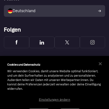
Mit Klarna verkaufen
Plattformen und Partner
Shops entdecken
Dein Widerrufsrecht
Deutschland
Käuferschutzrichtlinie
Folgen
Cookies und Datenschutz
Wir verwenden Cookies, damit unsere Website optimal funktioniert,
und um dein Surfverhalten zu analysieren und zu personalisieren.
Außerdem teilen wir Daten mit unseren Werbepartner:innen. Du
kannst deine Präferenzen jederzeit verwalten oder deine Einwilligung
widerrufen.
Einstellungen ändern
Copyright © 2005-2026 Klarna Bank AB (publ). Headquarters: Stockholm, Sweden. All
rights reserved. Klarna Bank AB (publ). Sveavägen 46, 111 34 Stockholm. Organization