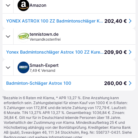
Amazon
202,40 €
YONEX ASTROX 100 ZZ Badmintonschläger KURENAI (4U5)
tennistown.de
Versandkostenfrei
209,90 €
Yonex Badmintonschläger Astrox 100 ZZ Kurenai (kopflastig, sehr steif) weinrot - unbesaitet -
Smash-Expert
7,49 € Versand
260,00 €
Badminton-Schläger Astrox 100
¹
Bezahle in 6 Raten mit Klarna, * APR 13,27 %. Eine Anzahlung kann
erforderlich sein. Zahlungsbeispiel für einen Kauf von 1000 € in 6 Raten:
5 Zahlungen von 172,81€ und die letzte Zahlung von 172,79 €. Laufzeit:
6 Monate. TIN 13,27% APR 13,27 %. Gesamtbetrag: 1036,84 €. Zinsen:
36,84 €. Gilt nur für in Deutschland lebende Personen über 18 Jahre.
Vorbehaltlich der Zustimmung von Klarna. Mindestkaufbetrag 25 € und
Höchstbetrag abhängig von der Bonitätsprüfung. Kreditgeber: Klarna Bank
AB (publ), Sveavägen 46, 111 34 Stockholm, Reg. Nr.: 556737-0431. Siehe
Bedingungen und weitere Informationen unter