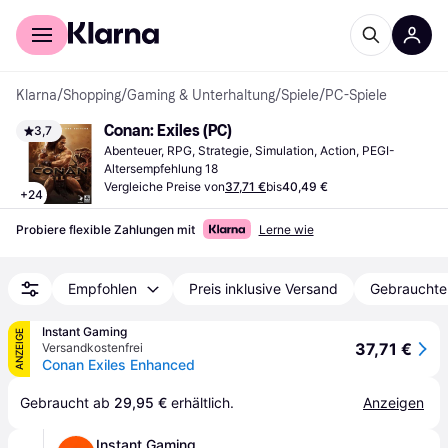
Für Shopper
Für Händler
Klarna
/
Shopping
/
Gaming & Unterhaltung
/
Spiele
/
PC-Spiele
Conan: Exiles (PC)
3,7
Abenteuer, RPG, Strategie, Simulation, Action, PEGI-
Altersempfehlung 18
Vergleiche Preise von
37,71 €
bis
40,49 €
+
24
Probiere flexible Zahlungen mit
Lerne wie
Empfohlen
Preis inklusive Versand
Gebrauchte
Instant Gaming
ANZEIGE
37,71 €
Versandkostenfrei
Conan Exiles Enhanced
Gebraucht ab 
29,95 €
 erhältlich.
Anzeigen
Instant Gaming