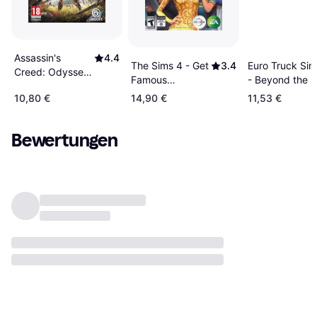
Assassin's
4.4
The Sims 4 - Get
3.4
Euro Truck Sim
Creed: Odyssey
Famous
- Beyond the B
(PC)
Expansion Pack
Sea (PC)
10,80 €
14,90 €
11,53 €
(PC)
Bewertungen