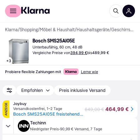
Für Shopper
Für Händler
Klarna
/
Shopping
/
Möbel & Haushalt
/
Haushaltsgeräte
/
Geschirrspüler
Bosch SMS25AI05E
Unterbaufähig, 60 cm, 48 dB
Vergleiche Preise von
394,99 €
bis
489,99 €
+
3
Probiere flexible Zahlungen mit
Lerne wie
Empfohlen
Preis inklusive Versand
Joybuy
ANZEIGE
464,99 €
Versandkostenfrei
,
1–2 Tage
849,00 €
Bosch SMS25AI05E freistehender Geschirrspüler, 12 Maßgedecke, 48 dB, EcoSilence Drive, VarioSpeed Plus, AquaStop, Edelstahl
Techinn
·
Niedrigster Preis
90,99 € Versand
,
7 Tage