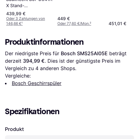
Vollintegrierter
X Stand-
Geschirrspüler
Geschirrspüler 60 cm
439,99 €
449 €
Oder 3 Zahlungen von
451,01 €
146,66 €
¹
Oder 77,60 €/Mon.
²
Produktinformationen
Der niedrigste Preis für 
Bosch SMS25AI05E
 beträgt 
derzeit 
394,99 €
. Dies ist der günstigste Preis im 
Vergleich zu 
4
 anderen Shops.
Vergleiche:
Bosch Geschirrspüler
Spezifikationen
Produkt