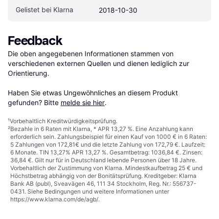
Gelistet bei Klarna
2018-10-30
Feedback
Die oben angegebenen Informationen stammen von 
verschiedenen externen Quellen und dienen lediglich zur 
Orientierung.

Haben Sie etwas Ungewöhnliches an diesem Produkt 
gefunden? Bitte 
melde sie hier
.
¹
Vorbehaltlich Kreditwürdigkeitsprüfung.
²
Bezahle in 6 Raten mit Klarna, * APR 13,27 %. Eine Anzahlung kann
erforderlich sein. Zahlungsbeispiel für einen Kauf von 1000 € in 6 Raten:
5 Zahlungen von 172,81€ und die letzte Zahlung von 172,79 €. Laufzeit:
6 Monate. TIN 13,27% APR 13,27 %. Gesamtbetrag: 1036,84 €. Zinsen:
36,84 €. Gilt nur für in Deutschland lebende Personen über 18 Jahre.
Vorbehaltlich der Zustimmung von Klarna. Mindestkaufbetrag 25 € und
Höchstbetrag abhängig von der Bonitätsprüfung. Kreditgeber: Klarna
Bank AB (publ), Sveavägen 46, 111 34 Stockholm, Reg. Nr.: 556737-
0431. Siehe Bedingungen und weitere Informationen unter
https://www.klarna.com/de/agb/
.