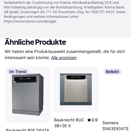
Vorbehaltlich der Zustimmung von Klarna. Mindestkaufbetrag 25 € und
Höchstbetrag abhängig von der Bonitätsprüfung. Kreditgeber: Klarna Bank
AB (publ), Sveavägen 46, 111 34 Stockholm, Reg. Nr.: 556737-0431. Siehe
Bedingungen und weitere Informationen unter
https://www.klarna.com/de/agb/
.
Ähnliche Produkte
Wir haben eine Produktauswahl zusammengestellt, die für dich 
interessant sein könnte.
Alle anzeigen
Im Trend
Beliebt
Bauknecht BUC
3.9
Siemens
3B+26 X
SN63EX04TE
Bauknecht B0F D641A