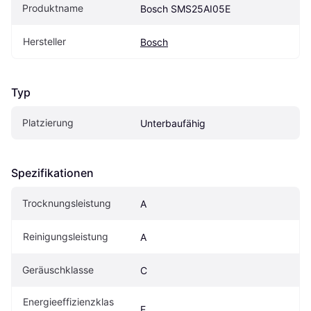
Produktname
Bosch SMS25AI05E
Hersteller
Bosch
Typ
Platzierung
Unterbaufähig
Spezifikationen
Trocknungsleistung
A
Reinigungsleistung
A
Geräuschklasse
C
Energieeffizienzklas
E