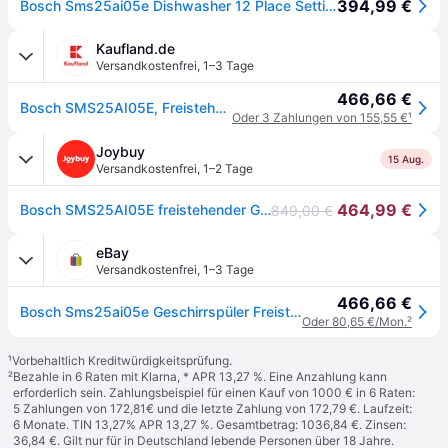
394,99 €
Bosch Sms25ai05e Dishwasher 12 Place Settings Silber 60 cm / EU Plug 220V
Kaufland.de
Versandkostenfrei
,
1–3 Tage
466,66 €
Bosch SMS25AI05E, Freistehend, Standardgröße (60 cm), Edelstahl, Edelstahl, Tasten, Drehregler, 1,75 m
Oder 3 Zahlungen von 155,55 €
¹
Joybuy
15 Aug.
Versandkostenfrei
,
1–2 Tage
464,99 €
Bosch SMS25AI05E freistehender Geschirrspüler, 12 Maßgedecke, 48 dB, EcoSilence Drive, VarioSpeed Plus, AquaStop, Edelstahl
849,00 €
eBay
Versandkostenfrei
,
1–3 Tage
466,66 €
Bosch Sms25ai05e Geschirrspüler Freistehend 60 Cm Edelstahl Antifingerprint
Oder 80,65 €/Mon.
²
¹
Vorbehaltlich Kreditwürdigkeitsprüfung.
²
Bezahle in 6 Raten mit Klarna, * APR 13,27 %. Eine Anzahlung kann
erforderlich sein. Zahlungsbeispiel für einen Kauf von 1000 € in 6 Raten:
5 Zahlungen von 172,81€ und die letzte Zahlung von 172,79 €. Laufzeit:
6 Monate. TIN 13,27% APR 13,27 %. Gesamtbetrag: 1036,84 €. Zinsen:
36,84 €. Gilt nur für in Deutschland lebende Personen über 18 Jahre.