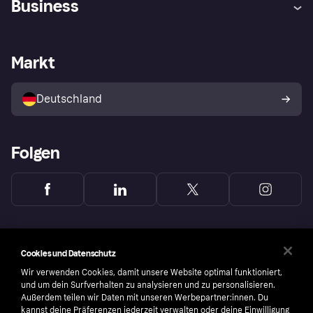
Business
Einloggen
Sicher shoppen mit Klarna
Händlersupport
Entwicklerseite
Mit Klarna einkaufen
Festgeld
Händlerportal
Betriebsstatus
Markt
Klarna App
Datenschutzeinstellungen
Mit Klarna verkaufen
Plattformen und Partner
Shops entdecken
Dein Widerrufsrecht
Deutschland
Käuferschutzrichtlinie
Folgen
Cookies und Datenschutz
Wir verwenden Cookies, damit unsere Website optimal funktioniert,
und um dein Surfverhalten zu analysieren und zu personalisieren.
Außerdem teilen wir Daten mit unseren Werbepartner:innen. Du
kannst deine Präferenzen jederzeit verwalten oder deine Einwilligung