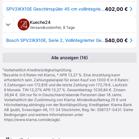
402,00 €
SPV2IKX10E Geschirrspüler 45 cm vollintegrierbar
Kueche24
Versandkostenfrei
,
8 Tage
540,00 €
Bosch SPV2IKX10E, Serie 2, Vollintegrierter Geschirrspüler, 45 cm
Alle anzeigen (16)
¹
Vorbehaltlich Kreditwürdigkeitsprüfung.
²
Bezahle in 6 Raten mit Klarna, * APR 13,27 %. Eine Anzahlung kann
erforderlich sein. Zahlungsbeispiel für einen Kauf von 1000 € in 6 Raten:
5 Zahlungen von 172,81€ und die letzte Zahlung von 172,79 €. Laufzeit:
6 Monate. TIN 13,27% APR 13,27 %. Gesamtbetrag: 1036,84 €. Zinsen:
36,84 €. Gilt nur für in Deutschland lebende Personen über 18 Jahre.
Vorbehaltlich der Zustimmung von Klarna. Mindestkaufbetrag 25 € und
Höchstbetrag abhängig von der Bonitätsprüfung. Kreditgeber: Klarna Bank
AB (publ), Sveavägen 46, 111 34 Stockholm, Reg. Nr.: 556737-0431. Siehe
Bedingungen und weitere Informationen unter
https://www.klarna.com/de/agb/
.