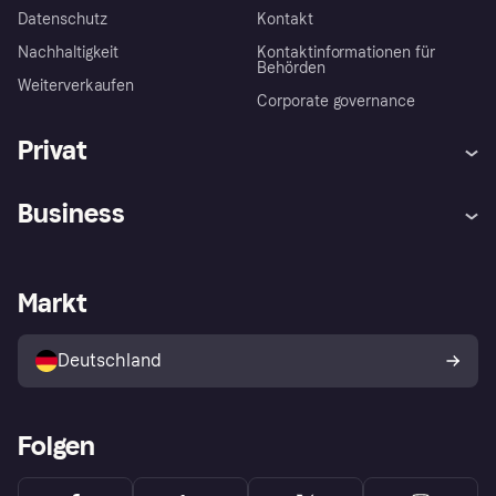
Datenschutz
Kontakt
Nachhaltigkeit
Kontaktinformationen für
Behörden
Weiterverkaufen
Corporate governance
Privat
Hilfe
Beschwerden
Business
Einloggen
Sicher shoppen mit Klarna
Händlersupport
Entwicklerseite
Mit Klarna einkaufen
Festgeld
Händlerportal
Betriebsstatus
Markt
Klarna App
Datenschutzeinstellungen
Mit Klarna verkaufen
Plattformen und Partner
Shops entdecken
Dein Widerrufsrecht
Deutschland
Käuferschutzrichtlinie
Folgen