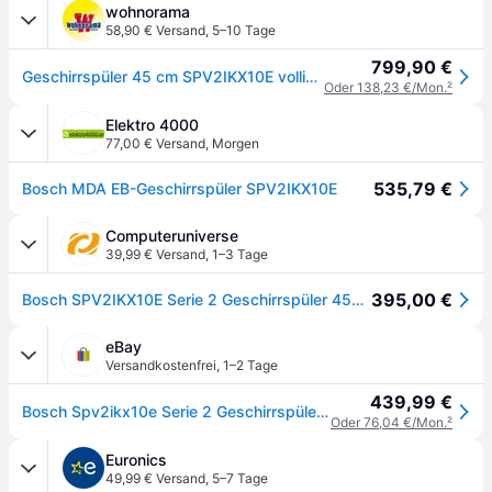
wohnorama
58,90 € Versand
,
5–10 Tage
799,90 €
Geschirrspüler 45 cm SPV2IKX10E vollintegrierbar Edelstahl von BOSCH
Oder 138,23 €/Mon.
²
Elektro 4000
77,00 € Versand
,
Morgen
535,79 €
Bosch MDA EB-Geschirrspüler SPV2IKX10E
Computeruniverse
39,99 € Versand
,
1–3 Tage
395,00 €
Bosch SPV2IKX10E Serie 2 Geschirrspüler 45cm vollintegrierbar EEK:F
eBay
Versandkostenfrei
,
1–2 Tage
439,99 €
Bosch Spv2ikx10e Serie 2 Geschirrspüler Vollintegriert / Home Connect, F
Oder 76,04 €/Mon.
²
Euronics
49,99 € Versand
,
5–7 Tage