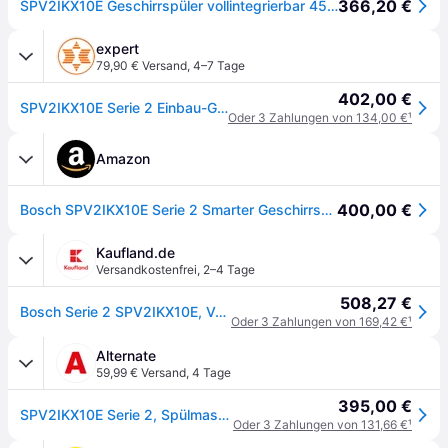
366,20 €
SPV2IKX10E Geschirrspüler vollintegrierbar 45 cm HomeConnect InfoLight
expert
79,90 € Versand
,
4–7 Tage
402,00 €
SPV2IKX10E Serie 2 Einbau-Geschirrspüler vollintegriert 45 cm
Oder 3 Zahlungen von 134,00 €
¹
Amazon
400,00 €
Bosch SPV2IKX10E Serie 2 Smarter Geschirrspüler Vollintegriert, Edelstahl, 45 cm Breit, Besteckkorb, Extra Trocknen auf Knopfdruck, InfoLight Roter Lichtpunkt, AquaStop Schutz gegen Wasserschäden,Weiß
Kaufland.de
Versandkostenfrei
,
2–4 Tage
508,27 €
Bosch Serie 2 SPV2IKX10E, Voll integriert, Single (45 cm breit), Schwarz, 1,75 m, 1,65 m, 2,05 m
Oder 3 Zahlungen von 169,42 €
¹
Alternate
59,99 € Versand
,
4 Tage
395,00 €
SPV2IKX10E Serie 2, Spülmaschine
Oder 3 Zahlungen von 131,66 €
¹