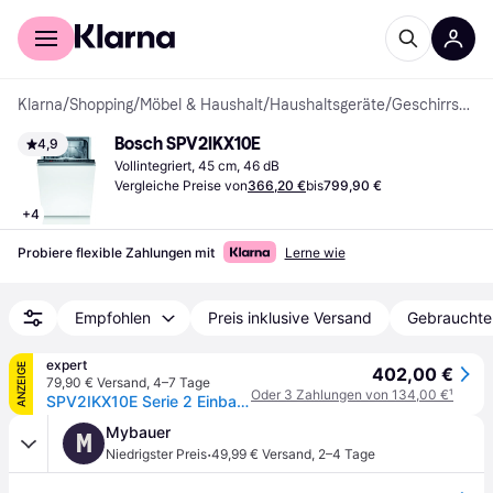
Für Shopper
Für Händler
Klarna
/
Shopping
/
Möbel & Haushalt
/
Haushaltsgeräte
/
Geschirrspüler
Bosch SPV2IKX10E
4,9
Vollintegriert, 45 cm, 46 dB
Vergleiche Preise von
366,20 €
bis
799,90 €
+
4
Probiere flexible Zahlungen mit
Lerne wie
Empfohlen
Preis inklusive Versand
Gebrauchte
expert
ANZEIGE
402,00 €
79,90 € Versand
,
4–7 Tage
Oder 3 Zahlungen von 134,00 €
¹
SPV2IKX10E Serie 2 Einbau-Geschirrspüler vollintegriert 45 cm
Mybauer
M
·
Niedrigster Preis
49,99 € Versand
,
2–4 Tage