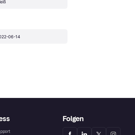
eiß
022-06-14
ess
Folgen
pport