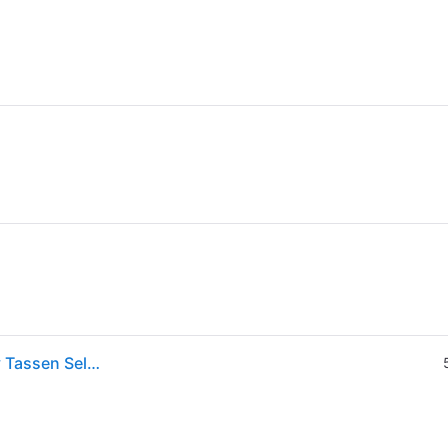
Cricut Mug Press Starter Bundle Tassenpresse - Diy Tassen Selbst Gestalten