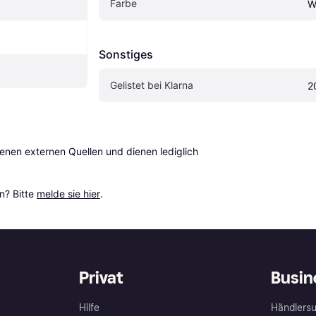
Farbe
W
Sonstiges
Gelistet bei Klarna
2
en externen Quellen und dienen lediglich 
? Bitte 
melde sie hier
.
Privat
Busin
Hilfe
Händlersu