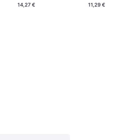
30,5x61cm
14,27 €
11,29 €