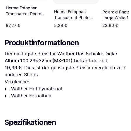
Herma Fotophan
Herma Fotophan
Polaroid Photo
Transparent Photo
Transparent Photo
Large White 16
Pockets 10x15cm
Pockets 10x15cm
24.3cm
250pcs
97,27 €
5,29 €
22,90 €
10pcs
Produktinformationen
Der niedrigste Preis für 
Walther Das Schicke Dicke 
Album 100 29x32cm (MX-101)
 beträgt derzeit 
19,99 €
. Dies ist der günstigste Preis im Vergleich zu 
7
anderen Shops.
Vergleiche:
Walther Hobbymaterial
Walther Fotoalben
Spezifikationen