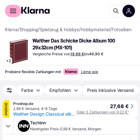
Für Shopper
Für Händler
Klarna
/
Shopping
/
Spielzeug & Hobbys
/
Hobbymaterial
/
Fotoalben
Walther Das Schicke Dicke Album 100 
29x32cm (MX-101)
Vergleiche Preise von
19,99 €
bis
46,90 €
+
2
Probiere flexible Zahlungen mit
Lerne wie
Farbe
Empfohlen
Preis inklusive Versand
Proshop.de
ANZEIGE
27,68 €
2,99 € Versand
,
4–6 Tage
Oder 3 Zahlungen von 9,22 €
¹
Walther Design Classical album
Techinn
·
Niedrigster Preis
5,99 € Versand
,
Morgen