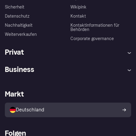
Sicherheit
Wikipink
Datenschutz
Kontakt
Nachhaltigkeit
Kontaktinformationen für
Behörden
Weiterverkaufen
Corporate governance
Privat
Hilfe
Beschwerden
Business
Einloggen
Sicher shoppen mit Klarna
Händlersupport
Entwicklerseite
Mit Klarna einkaufen
Festgeld
Händlerportal
Betriebsstatus
Markt
Klarna App
Datenschutzeinstellungen
Mit Klarna verkaufen
Plattformen und Partner
Shops entdecken
Dein Widerrufsrecht
Deutschland
Käuferschutzrichtlinie
Folgen