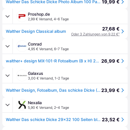
19,99 €
Walther Das Schicke Dicke Photo Album 100 Pages 29x32 Cm Blau
Proshop.de
2,99 € Versand
,
4–6 Tage
27,68 €
Walther Design Classical album
Oder 3 Zahlungen von 9,22 €
¹
Conrad
4,95 € Versand
,
6–7 Tage
26,99 €
walther+ design MX-101-R Fotoalbum (B x H) 29 cm x 32 cm Rot 100 Seiten
Galaxus
3,00 € Versand
,
1–2 Tage
23,99 €
Walther Design, Fotoalbum, Das schicke Dicke (32 x 29cm)
Nexalia
5,90 € Versand
,
2–4 Tage
23,52 €
Walther Das schicke Dicke 29x32 100 Seiten blau Buch MX101L