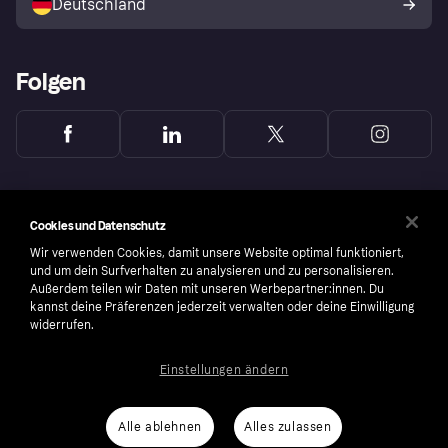
Deutschland
Käuferschutzrichtlinie
Folgen
Cookies und Datenschutz
Wir verwenden Cookies, damit unsere Website optimal funktioniert,
und um dein Surfverhalten zu analysieren und zu personalisieren.
Außerdem teilen wir Daten mit unseren Werbepartner:innen. Du
kannst deine Präferenzen jederzeit verwalten oder deine Einwilligung
widerrufen.
Einstellungen ändern
Copyright © 2005-2026 Klarna Bank AB (publ). Headquarters: Stockholm, Sweden. All
rights reserved. Klarna Bank AB (publ). Sveavägen 46, 111 34 Stockholm. Organization
number: 556737-0431
Alle ablehnen
Alles zulassen
Nutzungsbedingungen
Cookies
Klarna.com