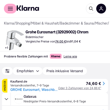
Für Shopper
Für Händler
Klarna
/
Shopping
/
Möbel & Haushalt
/
Badezimmer & Sauna
/
Mischer
/
Grohe Eurosmart (32929002) Chrom
Bidetmischer
Vergleiche Preise von
74,00 €
bis
91,04 €
+
1
Probiere flexible Zahlungen mit
Lerne wie
Empfohlen
Preis inklusive Versand
Kaufland.de
ANZEIGE
74,60 €
Versandkostenfrei
,
7–9 Tage
Oder 3 Zahlungen von 24,86 €
¹
GROHE Eurosmart, Waschbecken, Hebelgriffe, 1/2", Chrom
Galaxus
·
Niedrigster Preis
Versandkostenfrei
,
6–8 Tage