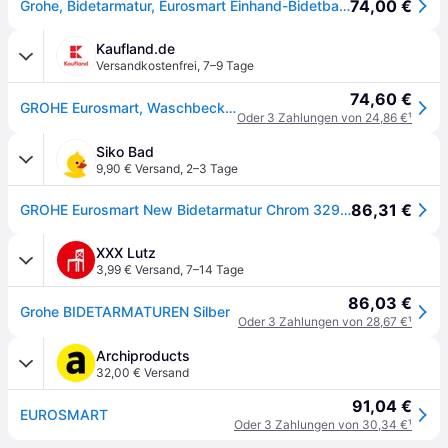
74,00 €
Grohe, Bidetarmatur, Eurosmart Einhand-Bidetbatterie
Kaufland.de
Versandkostenfrei
,
7–9 Tage
74,60 €
GROHE Eurosmart, Waschbecken, Hebelgriffe, 1/2", Chrom
Oder 3 Zahlungen von 24,86 €
¹
Siko Bad
9,90 € Versand
,
2–3 Tage
86,31 €
GROHE Eurosmart New Bidetarmatur Chrom 32929002
XXX Lutz
3,99 € Versand
,
7–14 Tage
86,03 €
Grohe BIDETARMATUREN Silber
Oder 3 Zahlungen von 28,67 €
¹
Archiproducts
32,00 € Versand
91,04 €
EUROSMART
Oder 3 Zahlungen von 30,34 €
¹