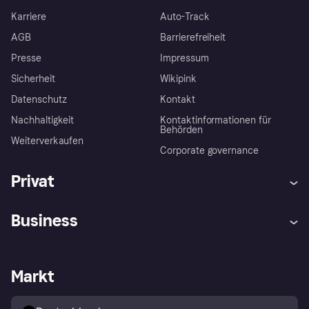
Karriere
Auto-Track
AGB
Barrierefreiheit
Presse
Impressum
Sicherheit
Wikipink
Datenschutz
Kontakt
Nachhaltigkeit
Kontaktinformationen für
Behörden
Weiterverkaufen
Corporate governance
Privat
Hilfe
Beschwerden
Business
Einloggen
Sicher shoppen mit Klarna
Händlersupport
Entwicklerseite
Mit Klarna einkaufen
Festgeld
Händlerportal
Betriebsstatus
Markt
Klarna App
Datenschutzeinstellungen
Mit Klarna verkaufen
Plattformen und Partner
Shops entdecken
Dein Widerrufsrecht