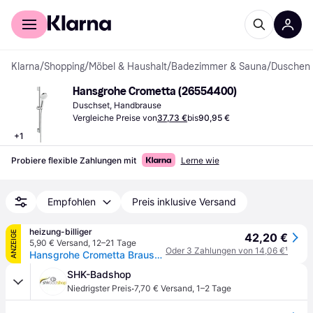
Für Shopper
Für Händler
Klarna
/
Shopping
/
Möbel & Haushalt
/
Badezimmer & Sauna
/
Duschen
Hansgrohe Crometta (26554400)
Duschset, Handbrause
Vergleiche Preise von
37,73 €
bis
90,95 €
+
1
Probiere flexible Zahlungen mit
Lerne wie
Empfohlen
Preis inklusive Versand
heizung-billiger
ANZEIGE
42,20 €
5,90 € Versand
,
12–21 Tage
Oder 3 Zahlungen von 14,06 €
¹
Hansgrohe Crometta Brauseset 100mm, 4,8l/min, 1jet EcoSmartPlus, Brausestange 65cm, Weiß/Chrom 26554400
SHK-Badshop
·
Niedrigster Preis
7,70 € Versand
,
1–2 Tage