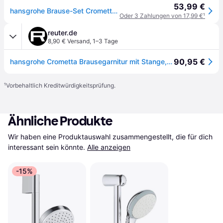
53,99 €
hansgrohe Brause-Set Crometta EcoSmart plus 669mm Brausestange, 5,7 l/min, weiß/chrom
Oder 3 Zahlungen von 17,99 €
¹
reuter.de
8,90 € Versand
,
1–3 Tage
90,95 €
hansgrohe Crometta Brausegarnitur mit Stange, 1 Strahlart, 26554400,
¹
Vorbehaltlich Kreditwürdigkeitsprüfung.
Ähnliche Produkte
Wir haben eine Produktauswahl zusammengestellt, die für dich 
interessant sein könnte.
Alle anzeigen
-15%