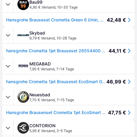
Bau99
4,90 € Versand
,
10–30 Tage
42,48 €
Hansgrohe Brauseset Crometta Green 6 l/min, mit 65 cm Brausestange, weiß/chrom
Skybad
9,79 € Versand
,
10–28 Tage
44,11 €
hansgrohe Crometta 1jet Brauseset 26554400 weiss chrom, green 6 l/min, 65 cm Stange
MEGABAD
7,95 € Versand
,
7–14 Tage
46,99 €
hansgrohe Crometta 1jet Brauseset EcoSmart Green 65 cm, Badarmaturen, 26554400, weiß/chrom
Neuesbad
7,70 € Versand
,
7–15 Tage
47,75 €
Hansgrohe Brausenset Crometta 1jet EcoSmart 6 l/min/Unica 650mm weiss/chrom, 26554400 26554400
CONTORION
5,95 € Versand
,
2–5 Tage