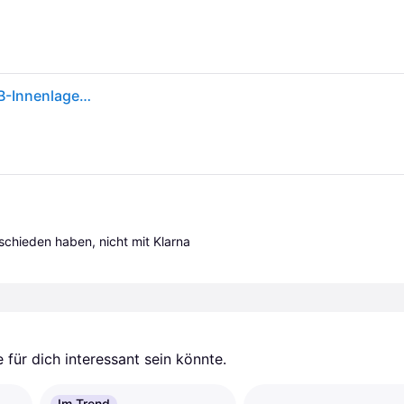
Shimano Innenlager MT501 BSA - zuverlässiges MTB-Innenlager fér effizienten Antrieb
tschieden haben, nicht mit Klarna 
für dich interessant sein könnte.
Im Trend