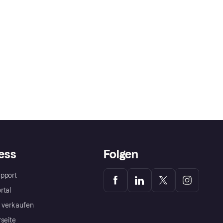
ess
Folgen
pport
rtal
a verkaufen
rseite