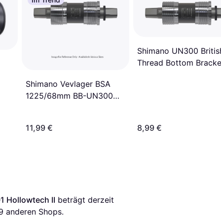
Shimano UN300 Britis
Thread Bottom Bracke
Shimano Vevlager BSA
1225/68mm BB-UN300
fyrkant
11,99 €
8,99 €
 Hollowtech II
 beträgt derzeit 
9
 anderen Shops.