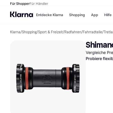
Für Shopper
Für Händler
Entdecke Klarna
Shopping
App
Hilfe
Klarna
/
Shopping
/
Sport & Freizeit
/
Radfahren
/
Fahrradteile
/
Tretl
Zahlungsmethoden
Shops
Zahlungsmethoden
Kaufla
Shimano
Sofort bezahlen
eBay
Bezahle in 3
Temu
Vergleiche Pr
Teilzahlungen
Samsu
Bezahle in bis zu 30
SHEIN
Probiere flexi
Tagen
Ratenzahlung
Alle Shops