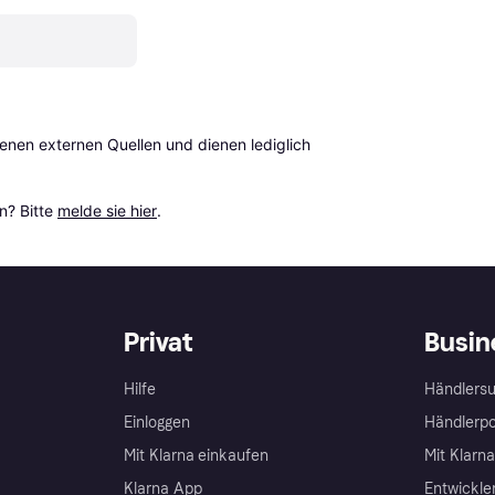
en externen Quellen und dienen lediglich 
? Bitte 
melde sie hier
.
Privat
Busin
Hilfe
Händlersu
Einloggen
Händlerpo
Mit Klarna einkaufen
Mit Klarn
Klarna App
Entwickle