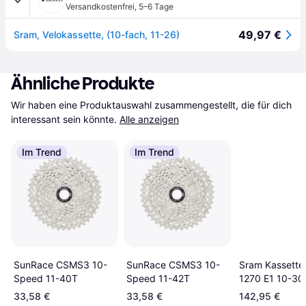
Versandkostenfrei
,
5–6 Tage
49,97 €
Sram, Velokassette, (10-fach, 11-26)
Ähnliche Produkte
Wir haben eine Produktauswahl zusammengestellt, die für dich 
interessant sein könnte.
Alle anzeigen
Im Trend
Im Trend
Sram Kassette
SunRace CSMS3 10-
SunRace CSMS3 10-
1270 E1 10-30
Speed 11-40T
Speed 11-42T
Fach Silber
33,58 €
33,58 €
142,95 €