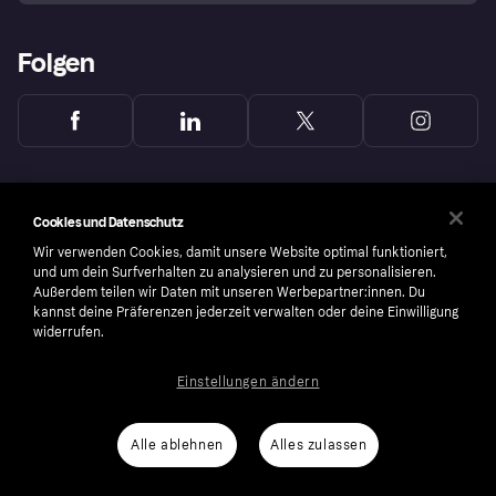
Folgen
Cookies und Datenschutz
Wir verwenden Cookies, damit unsere Website optimal funktioniert,
und um dein Surfverhalten zu analysieren und zu personalisieren.
Außerdem teilen wir Daten mit unseren Werbepartner:innen. Du
kannst deine Präferenzen jederzeit verwalten oder deine Einwilligung
widerrufen.
Einstellungen ändern
Copyright © 2005-2026 Klarna Bank AB (publ). Headquarters: Stockholm, Sweden. All
rights reserved. Klarna Bank AB (publ). Sveavägen 46, 111 34 Stockholm. Organization
number: 556737-0431
Alle ablehnen
Alles zulassen
Nutzungsbedingungen
Cookies
Klarna.com