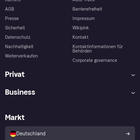
AGB
Barrierefreiheit
Presse
Impressum
Sicherheit
Wikipink
Datenschutz
Kontakt
Nachhaltigkeit
Kontaktinformationen für
Behörden
Weiterverkaufen
Corporate governance
Privat
Hilfe
Beschwerden
Business
Einloggen
Sicher shoppen mit Klarna
Händlersupport
Entwicklerseite
Mit Klarna einkaufen
Festgeld
Händlerportal
Betriebsstatus
Markt
Klarna App
Datenschutzeinstellungen
Mit Klarna verkaufen
Plattformen und Partner
Shops entdecken
Dein Widerrufsrecht
Deutschland
Käuferschutzrichtlinie