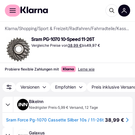
Für Shopper
Für Händler
Klarna
/
Shopping
/
Sport & Freizeit
/
Radfahren
/
Fahrradteile
/
Kassetten
Sram PG-1070 10-Speed 11-26T
Vergleiche Preise von
38,99 €
bis
49,97 €
Probiere flexible Zahlungen mit
Lerne wie
Versionen
Empfohlen
Preis inklusive Versan
BikeInn
·
Niedrigster Preis
5,99 € Versand
,
12 Tage
38,99 €
Sram Force Pg-1070 Cassette Silber 10s / 11-26t
Galaxus