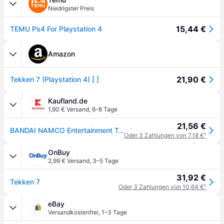
Niedrigster Preis
15,44 €
TEMU Ps4 For Playstation 4
Amazon
21,90 €
Tekken 7 (Playstation 4) [ ]
Kaufland.de
1,90 € Versand
,
6–8 Tage
21,56 €
BANDAI NAMCO Entertainment Tekken 7, PS4, PlayStation 4, Multiplayer-Modus, T (Jugendliche)
Oder 3 Zahlungen von 7,18 €
¹
OnBuy
2,99 € Versand
,
3–5 Tage
31,92 €
Tekken 7
Oder 3 Zahlungen von 10,64 €
¹
eBay
Versandkostenfrei
,
1–3 Tage