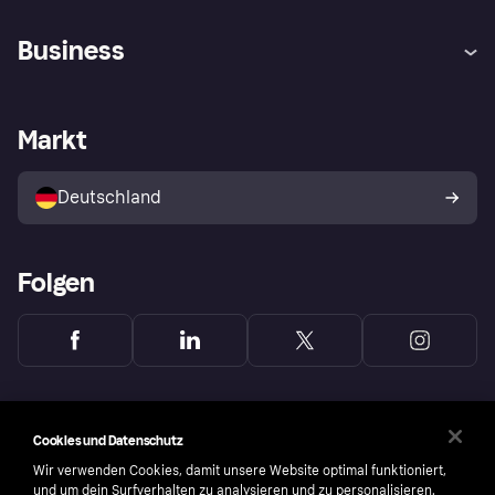
Hilfe
Beschwerden
Business
Einloggen
Sicher shoppen mit Klarna
Händlersupport
Entwicklerseite
Mit Klarna einkaufen
Festgeld
Händlerportal
Betriebsstatus
Markt
Klarna App
Datenschutzeinstellungen
Mit Klarna verkaufen
Plattformen und Partner
Shops entdecken
Dein Widerrufsrecht
Deutschland
Käuferschutzrichtlinie
Folgen
Cookies und Datenschutz
Wir verwenden Cookies, damit unsere Website optimal funktioniert,
und um dein Surfverhalten zu analysieren und zu personalisieren.