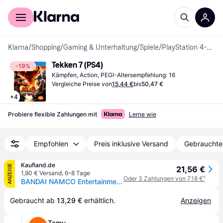
Für Shopper
Für Händler
Klarna
/
Shopping
/
Gaming & Unterhaltung
/
Spiele
/
PlayStation 4-Spiele
Tekken 7 (PS4)
-19%
Kämpfen, Action, PEGI-Altersempfehlung: 16
Vergleiche Preise von
15,44 €
bis
50,47 €
+
4
Probiere flexible Zahlungen mit
Lerne wie
Empfohlen
Preis inklusive Versand
Gebrauchte
Kaufland.de
ANZEIGE
21,56 €
1,90 € Versand
,
6–8 Tage
Oder 3 Zahlungen von 7,18 €
¹
BANDAI NAMCO Entertainment Tekken 7, PS4, PlayStation 4, Multiplayer-Modus, T (Jugendliche)
Gebraucht ab 
13,29 €
 erhältlich.
Anzeigen
Temu