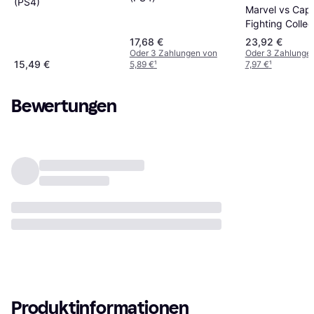
(PS4)
Marvel vs Ca
Fighting Collec
Arcade Classic
17,68 €
23,92 €
Oder 3 Zahlungen von
Oder 3 Zahlunge
15,49 €
5,89 €
¹
7,97 €
¹
Bewertungen
Produktinformationen