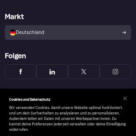
Händlersupport
Entwicklerseite
Mit Klarna einkaufen
Festgeld
Händlerportal
Betriebsstatus
Markt
Klarna App
Datenschutzeinstellungen
Mit Klarna verkaufen
Plattformen und Partner
Shops entdecken
Dein Widerrufsrecht
Deutschland
Käuferschutzrichtlinie
Folgen
Cookies und Datenschutz
Wir verwenden Cookies, damit unsere Website optimal funktioniert,
und um dein Surfverhalten zu analysieren und zu personalisieren.
Außerdem teilen wir Daten mit unseren Werbepartner:innen. Du
kannst deine Präferenzen jederzeit verwalten oder deine Einwilligung
widerrufen.