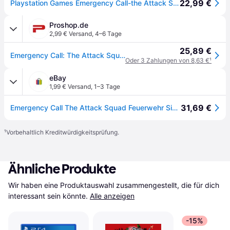
22,99 €
Playstation Games Emergency Call-the Attack Squad Durchsichtig
Proshop.de
2,99 € Versand
,
4–6 Tage
25,89 €
Emergency Call: The Attack Squad - Sony PlayStation 4 - Simulator - PEGI 3
Oder 3 Zahlungen von 8,63 €
¹
eBay
1,99 € Versand
,
1–3 Tage
31,69 €
Emergency Call The Attack Squad Feuerwehr Simulation Spiel Ps4 Eu-version
¹
Vorbehaltlich Kreditwürdigkeitsprüfung.
Ähnliche Produkte
Wir haben eine Produktauswahl zusammengestellt, die für dich 
interessant sein könnte.
Alle anzeigen
-15%