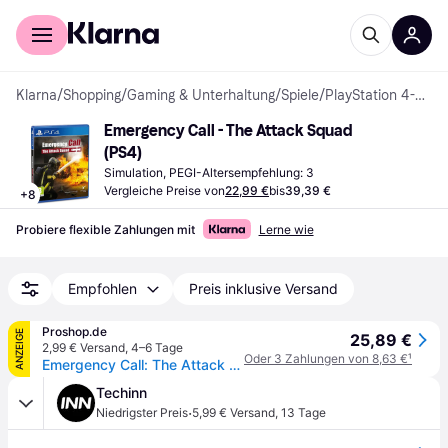
Für Shopper
Für Händler
Klarna
/
Shopping
/
Gaming & Unterhaltung
/
Spiele
/
PlayStation 4-Spiele
Emergency Call - The Attack Squad 
(PS4)
Simulation, PEGI-Altersempfehlung: 3
Vergleiche Preise von
22,99 €
bis
39,39 €
+
8
Probiere flexible Zahlungen mit
Lerne wie
Empfohlen
Preis inklusive Versand
Proshop.de
ANZEIGE
25,89 €
2,99 € Versand
,
4–6 Tage
Oder 3 Zahlungen von 8,63 €
¹
Emergency Call: The Attack Squad - Sony PlayStation 4 - Simulator - PEGI 3
Techinn
·
Niedrigster Preis
5,99 € Versand
,
13 Tage