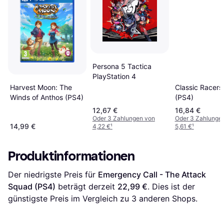
Persona 5 Tactica
PlayStation 4
Classic Racers 
Harvest Moon: The
(PS4)
Winds of Anthos (PS4)
12,67 €
16,84 €
Oder 3 Zahlungen von
Oder 3 Zahlunge
14,99 €
4,22 €
¹
5,61 €
¹
Produktinformationen
Der niedrigste Preis für 
Emergency Call - The Attack 
Squad (PS4)
 beträgt derzeit 
22,99 €
. Dies ist der 
günstigste Preis im Vergleich zu 
3
 anderen Shops.