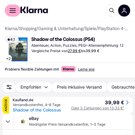
Für Shopper
Für Händler
Klarna
/
Shopping
/
Gaming & Unterhaltung
/
Spiele
/
PlayStation 4-Spiele
Shadow of the Colossus (PS4)
4,1
Abenteuer, Action, Puzzles, PEGI-Altersempfehlung: 12
Vergleiche Preise von
27,99 €
bis
39,99 €
+
2
Probiere flexible Zahlungen mit
Lerne wie
Empfohlen
Preis inklusive Versand
Gebrauchte
Kaufland.de
ANZEIGE
39,99 €
Versandkostenfrei
,
4–8 Tage
Oder 3 Zahlungen von 13,33 €
¹
Shadow of the Colossus
eBay
·
Niedrigster Preis
Versandkostenfrei
,
1–3 Tage