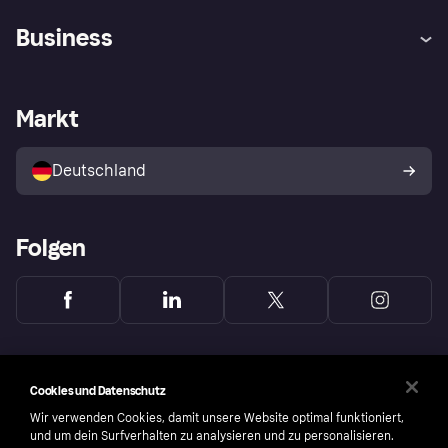
Hilfe
Beschwerden
Business
Einloggen
Sicher shoppen mit Klarna
Händlersupport
Entwicklerseite
Mit Klarna einkaufen
Festgeld
Händlerportal
Betriebsstatus
Markt
Klarna App
Datenschutzeinstellungen
Mit Klarna verkaufen
Plattformen und Partner
Shops entdecken
Dein Widerrufsrecht
Deutschland
Käuferschutzrichtlinie
Folgen
Cookies und Datenschutz
Wir verwenden Cookies, damit unsere Website optimal funktioniert,
und um dein Surfverhalten zu analysieren und zu personalisieren.