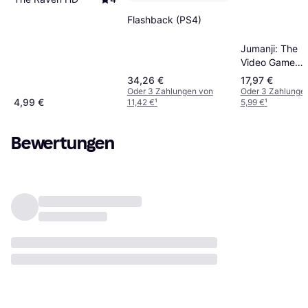
Flashback (PS4)
Jumanji: The
Video Game
(PS4)
34,26 €
17,97 €
Oder 3 Zahlungen von
Oder 3 Zahlunge
4,99 €
11,42 €
¹
5,99 €
¹
Bewertungen