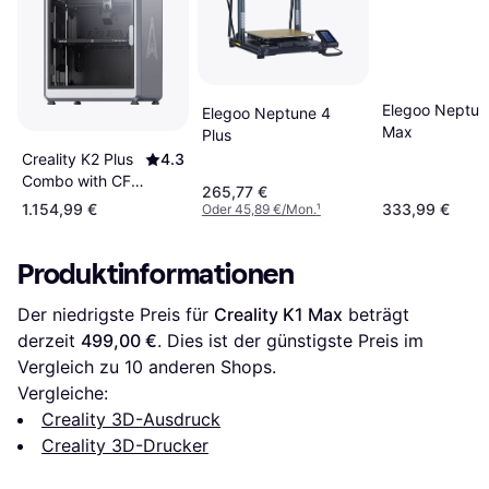
Elegoo Neptun
Elegoo Neptune 4
Max
Plus
Creality K2 Plus
4.3
Combo with CFS
265,77 €
Add-On Kit
1.154,99 €
333,99 €
Oder 45,89 €/Mon.
¹
Produktinformationen
Der niedrigste Preis für 
Creality K1 Max
 beträgt 
derzeit 
499,00 €
. Dies ist der günstigste Preis im 
Vergleich zu 
10
 anderen Shops.
Vergleiche:
Creality 3D-Ausdruck
Creality 3D-Drucker