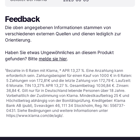
Feedback
Die oben angegebenen Informationen stammen von 
verschiedenen externen Quellen und dienen lediglich zur 
Orientierung.

Haben Sie etwas Ungewöhnliches an diesem Produkt 
gefunden? Bitte 
melde sie hier
.
¹
Bezahle in 6 Raten mit Klarna, * APR 13,27 %. Eine Anzahlung kann
erforderlich sein. Zahlungsbeispiel für einen Kauf von 1000 € in 6 Raten:
5 Zahlungen von 172,81€ und die letzte Zahlung von 172,79 €. Laufzeit:
6 Monate. TIN 13,27% APR 13,27 %. Gesamtbetrag: 1036,84 €. Zinsen:
36,84 €. Gilt nur für in Deutschland lebende Personen über 18 Jahre.
Vorbehaltlich der Zustimmung von Klarna. Mindestkaufbetrag 25 € und
Höchstbetrag abhängig von der Bonitätsprüfung. Kreditgeber: Klarna
Bank AB (publ), Sveavägen 46, 111 34 Stockholm, Reg. Nr.: 556737-
0431. Siehe Bedingungen und weitere Informationen unter
https://www.klarna.com/de/agb/
.