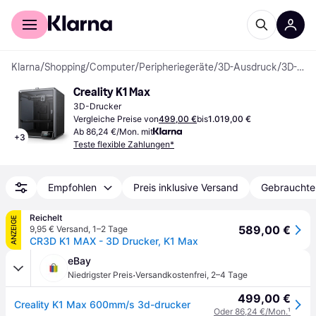
Für Shopper
Für Händler
Klarna
/
Shopping
/
Computer
/
Peripheriegeräte
/
3D-Ausdruck
/
3D-Drucker
Creality K1 Max
3D-Drucker
Vergleiche Preise von
499,00 €
bis
1.019,00 €
Ab 86,24 €/Mon. mit
+
3
Teste flexible Zahlungen*
Empfohlen
Preis inklusive Versand
Gebrauchte
Reichelt
ANZEIGE
589,00 €
9,95 € Versand
,
1–2 Tage
CR3D K1 MAX - 3D Drucker, K1 Max
eBay
·
Niedrigster Preis
Versandkostenfrei
,
2–4 Tage
499,00 €
Creality K1 Max 600mm/s 3d-drucker
Oder 86,24 €/Mon.
¹