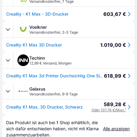
Versandkostenfrei
,
7 Tage
603,67 €
Creality - K1 Max - 3D-Drucker
Voelkner
Versandkostenfrei
,
2–3 Tage
1.019,00 €
Creality K1 Max 3D Drucker
Techinn
12,99 € Versand
,
Morgen
618,99 €
Creality K1 Max 3d Printer Durchsichtig One Size / EU Plug 220V
Galaxus
Versandkostenfrei
,
6–9 Tage
589,28 €
Creality K1 Max, 3D Drucker, Schwarz
Oder 101,74 €/Mon.
¹
Das Produkt ist auch bei 
1
Shop
 erhältlich, die 
sich dafür entschieden haben, nicht mit Klarna 
Alle anzeigen
zusammenzuarbeiten.