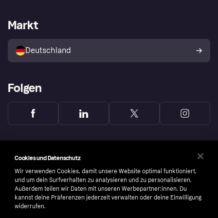
Händlersupport
Entwicklerseite
Mit Klarna einkaufen
Festgeld
Händlerportal
Betriebsstatus
Markt
Klarna App
Datenschutzeinstellungen
Mit Klarna verkaufen
Plattformen und Partner
Shops entdecken
Dein Widerrufsrecht
Deutschland
Käuferschutzrichtlinie
Folgen
Cookies und Datenschutz
Wir verwenden Cookies, damit unsere Website optimal funktioniert,
und um dein Surfverhalten zu analysieren und zu personalisieren.
Außerdem teilen wir Daten mit unseren Werbepartner:innen. Du
kannst deine Präferenzen jederzeit verwalten oder deine Einwilligung
widerrufen.