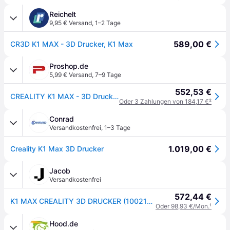
Reichelt
9,95 € Versand
,
1–2 Tage
589,00 €
CR3D K1 MAX - 3D Drucker, K1 Max
Proshop.de
5,99 € Versand
,
7–9 Tage
552,53 €
CREALITY K1 MAX - 3D Drucker
Oder 3 Zahlungen von 184,17 €
²
Conrad
Versandkostenfrei
,
1–3 Tage
1.019,00 €
Creality K1 Max 3D Drucker
Jacob
Versandkostenfrei
572,44 €
K1 MAX CREALITY 3D DRUCKER (1002110009)
Oder 98,93 €/Mon.
¹
Hood.de