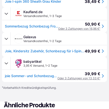
38,49 €
Joie I-spin 360 Sheath Grau Kinder
Kaufland.de
Versandkostenfrei
,
1–3 Tage
50,90 €
Sommerbezug Schonbezug Frottee für Joie Spin 360 GT und I-Spin 360 GRAU NEU
Oder 3 Zahlungen von 16,96 €
¹
Galaxus
Versandkostenfrei
,
1–2 Tage
49,99 €
Joie, Kindersitz Zubehör, Schonbezug für i-Spin 360
babyartikel
3,95 € Versand
,
1–2 Tage
39,99 €
joie Sommer- und Schonbezug 2-tlg. für i-Spin 360, i-Spin 360 E, i-Spin Safe - Gray Flannel
Oder 3 Zahlungen von 13,33 €
¹
¹
Vorbehaltlich Kreditwürdigkeitsprüfung.
Ähnliche Produkte