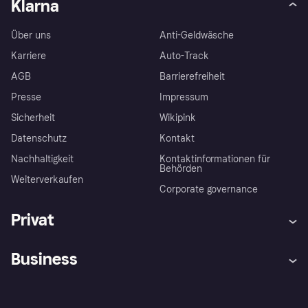
Klarna
Über uns
Anti-Geldwäsche
Karriere
Auto-Track
AGB
Barrierefreiheit
Presse
Impressum
Sicherheit
Wikipink
Datenschutz
Kontakt
Nachhaltigkeit
Kontaktinformationen für
Behörden
Weiterverkaufen
Corporate governance
Privat
Hilfe
Beschwerden
Business
Einloggen
Sicher shoppen mit Klarna
Händlersupport
Entwicklerseite
Mit Klarna einkaufen
Festgeld