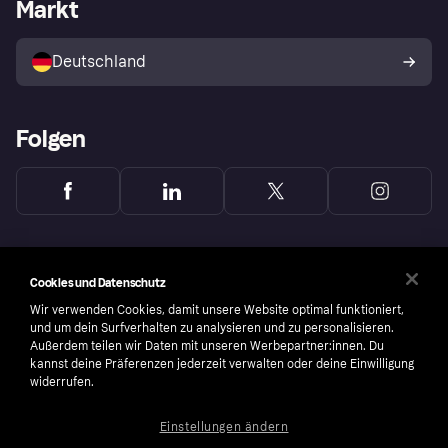
Händlerportal
Betriebsstatus
Markt
Klarna App
Datenschutzeinstellungen
Mit Klarna verkaufen
Plattformen und Partner
Shops entdecken
Dein Widerrufsrecht
Deutschland
Käuferschutzrichtlinie
Folgen
Cookies und Datenschutz
Wir verwenden Cookies, damit unsere Website optimal funktioniert,
und um dein Surfverhalten zu analysieren und zu personalisieren.
Außerdem teilen wir Daten mit unseren Werbepartner:innen. Du
kannst deine Präferenzen jederzeit verwalten oder deine Einwilligung
widerrufen.
Einstellungen ändern
Copyright © 2005-2026 Klarna Bank AB (publ). Headquarters: Stockholm, Sweden. All