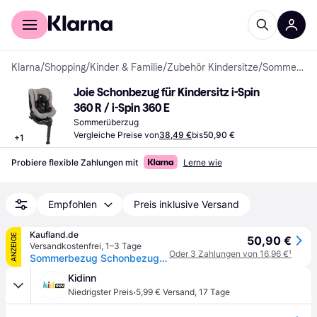
Für Shopper
Für Händler
Klarna
/
Shopping
/
Kinder & Familie
/
Zubehör Kindersitze
/
Sommerüberzug
Joie Schonbezug für Kindersitz i-Spin 
360 R / i-Spin 360 E
Sommerüberzug
Vergleiche Preise von
38,49 €
bis
50,90 €
+
1
Probiere flexible Zahlungen mit
Lerne wie
Empfohlen
Preis inklusive Versand
Kaufland.de
ANZEIGE
50,90 €
Versandkostenfrei
,
1–3 Tage
Oder 3 Zahlungen von 16,96 €
¹
Sommerbezug Schonbezug Frottee für Joie Spin 360 GT und I-Spin 360 GRAU NEU
Kidinn
·
Niedrigster Preis
5,99 € Versand
,
17 Tage