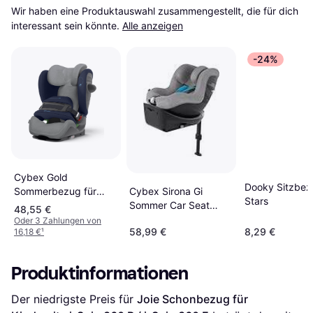
Wir haben eine Produktauswahl zusammengestellt, die für dich 
interessant sein könnte.
Alle anzeigen
-24%
Cybex Gold
Dooky Sitzbez
Cybex Sirona Gi
Sommerbezug für
Stars
Sommer Car Seat
Pallas G i-Size GRAU 4
48,55 €
Cover
Oder 3 Zahlungen von
58,99 €
8,29 €
16,18 €
¹
Produktinformationen
Der niedrigste Preis für 
Joie Schonbezug für 