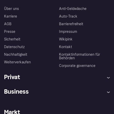
Über uns
Anti-Geldwäsche
Karriere
Auto-Track
AGB
Barrierefreiheit
Presse
Impressum
Sicherheit
Wikipink
Datenschutz
Kontakt
Nachhaltigkeit
Kontaktinformationen für
Behörden
Weiterverkaufen
Corporate governance
Privat
Hilfe
Beschwerden
Business
Einloggen
Sicher shoppen mit Klarna
Händlersupport
Entwicklerseite
Mit Klarna einkaufen
Festgeld
Händlerportal
Betriebsstatus
Markt
Klarna App
Datenschutzeinstellungen