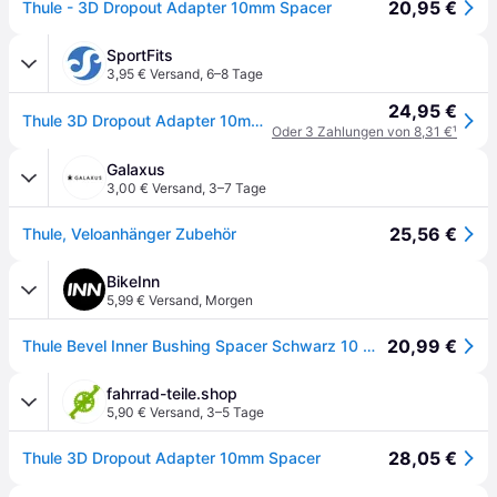
20,95 €
Thule - 3D Dropout Adapter 10mm Spacer
SportFits
3,95 € Versand
,
6–8 Tage
24,95 €
Thule 3D Dropout Adapter 10mm Spacer neutral (20110723-20110723)
Oder 3 Zahlungen von 8,31 €
¹
Galaxus
3,00 € Versand
,
3–7 Tage
25,56 €
Thule, Veloanhänger Zubehör
BikeInn
5,99 € Versand
,
Morgen
20,99 €
Thule Bevel Inner Bushing Spacer Schwarz 10 mm
fahrrad-teile.shop
5,90 € Versand
,
3–5 Tage
28,05 €
Thule 3D Dropout Adapter 10mm Spacer