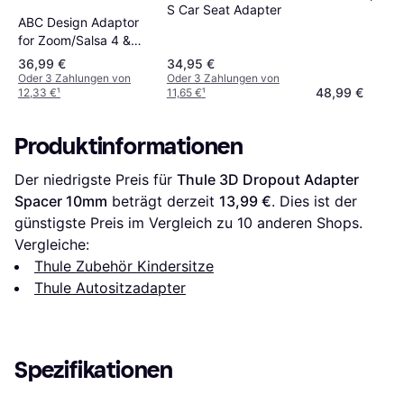
S Car Seat Adapter
ABC Design Adaptor
for Zoom/Salsa 4 &
Pepper
36,99 €
34,95 €
Oder 3 Zahlungen von
Oder 3 Zahlungen von
48,99 €
12,33 €
¹
11,65 €
¹
Produktinformationen
Der niedrigste Preis für 
Thule 3D Dropout Adapter 
Spacer 10mm
 beträgt derzeit 
13,99 €
. Dies ist der 
günstigste Preis im Vergleich zu 
10
 anderen Shops.
Vergleiche:
Thule Zubehör Kindersitze
Thule Autositzadapter
Spezifikationen