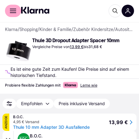
Für Shopper
Für Händler
Klarna
/
Shopping
/
Kinder & Familie
/
Zubehör Kindersitze
/
Autositzadapter
Thule 3D Dropout Adapter Spacer 10mm
Vergleiche Preise von
13,99 €
bis
31,68 €
Es ist eine gute Zeit zum Kaufen! Die Preise sind auf einem 
historischen Tiefstand.
Probiere flexible Zahlungen mit
Lerne wie
Empfohlen
Preis inklusive Versand
B.O.C.
ANZEIGE
13,99 €
4,95 € Versand
Thule 10 mm Adapter 3D Ausfallende
B.O.C.