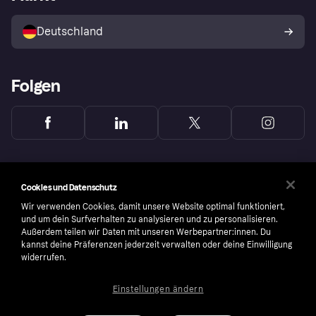
Mit Klarna verkaufen
Plattformen und Partner
Shops entdecken
Dein Widerrufsrecht
Deutschland
Käuferschutzrichtlinie
Folgen
Cookies und Datenschutz
Wir verwenden Cookies, damit unsere Website optimal funktioniert,
und um dein Surfverhalten zu analysieren und zu personalisieren.
Außerdem teilen wir Daten mit unseren Werbepartner:innen. Du
kannst deine Präferenzen jederzeit verwalten oder deine Einwilligung
widerrufen.
Einstellungen ändern
Copyright © 2005-2026 Klarna Bank AB (publ). Headquarters: Stockholm, Sweden. All
rights reserved. Klarna Bank AB (publ). Sveavägen 46, 111 34 Stockholm. Organization