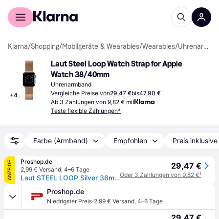
Für Shopper
Für Händler
Klarna
/
Shopping
/
Mobilgeräte & Wearables
/
Wearables
/
Uhrenarmbänder
Laut Steel Loop Watch Strap for Apple 
Watch 38/40mm
Uhrenarmband
Vergleiche Preise von
29,47 €
bis
47,90 €
+
4
Ab 3 Zahlungen von 9,82 € mit
Teste flexible Zahlungen*
Farbe (Armband)
Empfohlen
Preis inklusiv
Proshop.de
ANZEIGE
29,47 €
2,99 € Versand
,
4–6 Tage
Oder 3 Zahlungen von 9,82 €
¹
Laut STEEL LOOP Silver 38mm
Proshop.de
·
Niedrigster Preis
2,99 € Versand
,
4–6 Tage
29,47 €