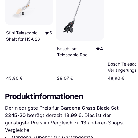
Stihl Telescopic
5
Shaft for HSA 26
Bosch Isio
4
Telescopic Rod
Bosch Telesko
Verlängerungs
F016800608
45,80 €
29,07 €
48,90 €
Produktinformationen
Der niedrigste Preis für 
Gardena Grass Blade Set 
2345-20
 beträgt derzeit 
19,99 €
. Dies ist der 
günstigste Preis im Vergleich zu 
13
 anderen Shops.
Vergleiche:
Gardena Zubehör für Gartengeräte