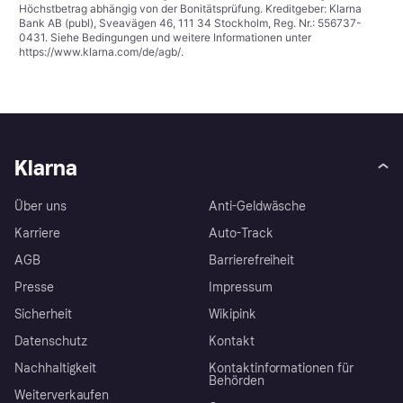
Höchstbetrag abhängig von der Bonitätsprüfung. Kreditgeber: Klarna
Bank AB (publ), Sveavägen 46, 111 34 Stockholm, Reg. Nr.: 556737-
0431. Siehe Bedingungen und weitere Informationen unter
https://www.klarna.com/de/agb/
.
Klarna
Über uns
Anti-Geldwäsche
Karriere
Auto-Track
AGB
Barrierefreiheit
Presse
Impressum
Sicherheit
Wikipink
Datenschutz
Kontakt
Nachhaltigkeit
Kontaktinformationen für
Behörden
Weiterverkaufen