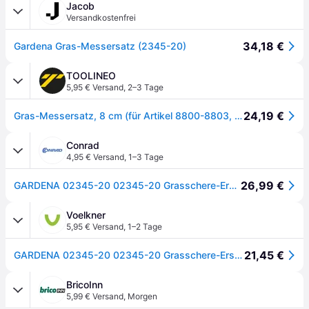
Jacob
Versandkostenfrei
34,18 €
Gardena Gras-Messersatz (2345-20)
TOOLINEO
5,95 € Versand
,
2–3 Tage
24,19 €
Gras-Messersatz, 8 cm (für Artikel 8800-8803, 2500, 2505, 8818, 8824, Akku Standard)
Conrad
4,95 € Versand
,
1–3 Tage
26,99 €
GARDENA 02345-20 02345-20 Grasschere-Ersatzmesser
Voelkner
5,95 € Versand
,
1–2 Tage
21,45 €
GARDENA 02345-20 02345-20 Grasschere-Ersatzmesser
BricoInn
5,99 € Versand
,
Morgen