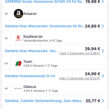
19,99 €
GARDENA Ersatz-Grasmesser 02345-20 für Rasenkantenschere + Strauchschere
Amazon
24,89 €
Gardena Gras-Messersatz: Ersatzmesser für Rasenkantenscheren/Strauchscheren (Art.-Nr. 8800-8803, 2500, 2505, 8818, 8824), Schnittbreite 8 cm (2345-20)
Kaufland.de
Versandkostenfrei
,
4–6 Tage
29,94 €
Gardena Gras-Messersatz, Grasschere, Blade, Schwarz, Gardena, Wave blade
Oder 3 Zahlungen von 9,98 €
¹
Toom
5,95 € Versand
,
1–3 Tage
24,99 €
Gardena Grasmessersatz 8 cm
Oder 3 Zahlungen von 8,33 €
¹
Galaxus
3,00 € Versand
,
1–3 Tage
25,77 €
Gardena, Zubehör Gartenwerkzeug, Gras-Messersatz