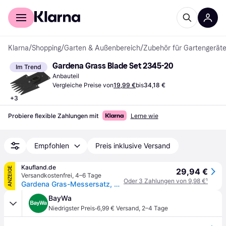
Für Shopper
Für Händler
Klarna
/
Shopping
/
Garten & Außenbereich
/
Zubehör für Gartengerät
Gardena Grass Blade Set 2345-20
Im Trend
Anbauteil
Vergleiche Preise von
19,99 €
bis
34,18 €
+
3
Probiere flexible Zahlungen mit
Lerne wie
Empfohlen
Preis inklusive Versand
Kaufland.de
ANZEIGE
29,94 €
Versandkostenfrei
,
4–6 Tage
Oder 3 Zahlungen von 9,98 €
¹
Gardena Gras-Messersatz, Grasschere, Blade, Schwarz, Gardena, Wave blade
BayWa
·
Niedrigster Preis
6,99 € Versand
,
2–4 Tage