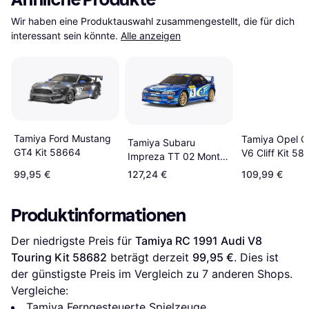
Wir haben eine Produktauswahl zusammengestellt, die für dich 
interessant sein könnte.
Alle anzeigen
Tamiya Ford Mustang
Tamiya Opel Ca
Tamiya Subaru
GT4 Kit 58664
V6 Cliff Kit 58
Impreza TT 02 Monte
Carlo '99 Kit 58631-A
99,95 €
127,24 €
109,99 €
Produktinformationen
Der niedrigste Preis für 
Tamiya RC 1991 Audi V8 
Touring Kit 58682
 beträgt derzeit 
99,95 €
. Dies ist 
der günstigste Preis im Vergleich zu 
7
 anderen Shops.
Vergleiche:
Tamiya Ferngesteuerte Spielzeuge