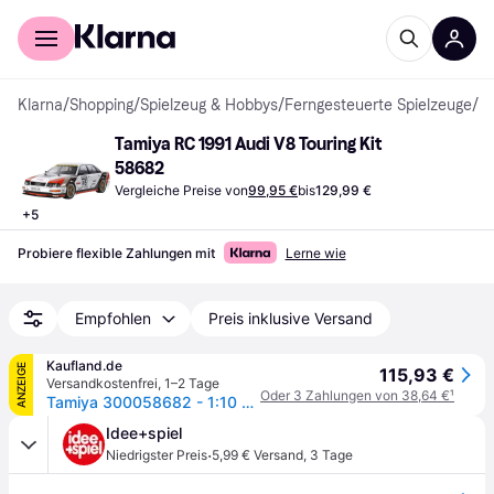
Für Shopper
Für Händler
Klarna
/
Shopping
/
Spielzeug & Hobbys
/
Ferngesteuerte Spielzeuge
/
Fe
Tamiya RC 1991 Audi V8 Touring Kit 
58682
Vergleiche Preise von
99,95 €
bis
129,99 €
+
5
Probiere flexible Zahlungen mit
Lerne wie
Empfohlen
Preis inklusive Versand
Kaufland.de
ANZEIGE
115,93 €
Versandkostenfrei
,
1–2 Tage
Oder 3 Zahlungen von 38,64 €
¹
Tamiya 300058682 - 1:10 RC Audi V8 Tourenwagen (TT-02) - Neu
Idee+spiel
·
Niedrigster Preis
5,99 € Versand
,
3 Tage