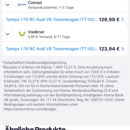
Conrad
Versandkostenfrei
,
1–3 Tage
129,99 €
Tamiya 1:10 RC Audi V8 Tourenwagen (TT-02) 1:10 RC Modellauto Elektro Tourenwagen
Voelkner
5,95 € Versand
,
8–11 Tage
123,94 €
Tamiya 1:10 RC Audi V8 Tourenwagen (TT-02) 1:10 RC Modellauto Elektro Tourenwagen
¹
Vorbehaltlich Kreditwürdigkeitsprüfung.
²
Bezahle in 6 Raten mit Klarna, * APR 13,27 %. Eine Anzahlung kann
erforderlich sein. Zahlungsbeispiel für einen Kauf von 1000 € in 6 Raten:
5 Zahlungen von 172,81€ und die letzte Zahlung von 172,79 €. Laufzeit:
6 Monate. TIN 13,27% APR 13,27 %. Gesamtbetrag: 1036,84 €. Zinsen:
36,84 €. Gilt nur für in Deutschland lebende Personen über 18 Jahre.
Vorbehaltlich der Zustimmung von Klarna. Mindestkaufbetrag 25 € und
Höchstbetrag abhängig von der Bonitätsprüfung. Kreditgeber: Klarna Bank
AB (publ), Sveavägen 46, 111 34 Stockholm, Reg. Nr.: 556737-0431. Siehe
Bedingungen und weitere Informationen unter
https://www.klarna.com/de/agb/
.
Ähnliche Produkte