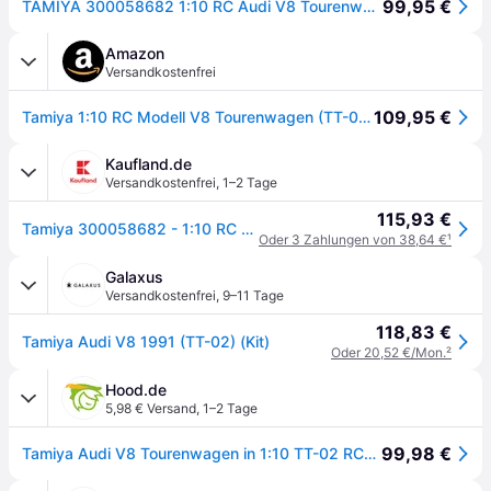
99,95 €
TAMIYA 300058682 1:10 RC Audi V8 Tourenwagen (TT-02)
Amazon
Versandkostenfrei
109,95 €
Tamiya 1:10 RC Modell V8 Tourenwagen (TT-02), ferngesteuertes Auto, RC Fahrzeug, Modellbau, Bausatz zum Zusammenbauen, Hobby, Basteln
Kaufland.de
Versandkostenfrei
,
1–2 Tage
115,93 €
Tamiya 300058682 - 1:10 RC Audi V8 Tourenwagen (TT-02) - Neu
Oder 3 Zahlungen von 38,64 €
¹
Galaxus
Versandkostenfrei
,
9–11 Tage
118,83 €
Tamiya Audi V8 1991 (TT-02) (Kit)
Oder 20,52 €/Mon.
²
Hood.de
5,98 € Versand
,
1–2 Tage
99,98 €
Tamiya Audi V8 Tourenwagen in 1:10 TT-02 RC-Fahrzeug 300058682