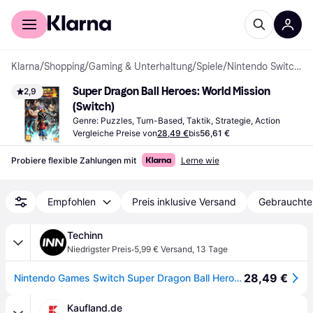
Für Shopper
Für Händler
Klarna
/
Shopping
/
Gaming & Unterhaltung
/
Spiele
/
Nintendo Switch-Spiele
Super Dragon Ball Heroes: World Mission 
2,9
(Switch)
Genre: Puzzles, Turn-Based, Taktik, Strategie, Action
Vergleiche Preise von
28,49 €
bis
56,61 €
Probiere flexible Zahlungen mit
Lerne wie
Empfohlen
Preis inklusive Versand
Gebrauchte
Techinn
·
Niedrigster Preis
5,99 € Versand
,
13 Tage
28,49 €
Nintendo Games Switch Super Dragon Ball Heroes World Mission Mehrfarbig PAL
Kaufland.de