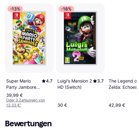
-13%
-18%
Super Mario
4.7
Luigi's Mansion 2
3.7
The Legend of
Party Jamboree
HD (Switch)
Zelda: Echoes 
(Switch)
Wisdom (Switc
39,99 €
Oder 3 Zahlungen von
30 €
42,99 €
13,33 €
¹
Bewertungen