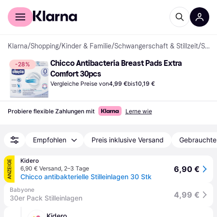
Für Shopper
Für Händler
Klarna
/
Shopping
/
Kinder & Familie
/
Schwangerschaft & Stillzeit
/
Stilleinlagen
Chicco Antibacteria Breast Pads Extra 
-28%
Comfort 30pcs
Vergleiche Preise von
4,99 €
bis
10,19 €
Probiere flexible Zahlungen mit
Lerne wie
Empfohlen
Preis inklusive Versand
Gebrauchte
Kidero
ANZEIGE
6,90 €
6,90 € Versand
,
2–3 Tage
Chicco antibakterielle Stilleinlagen 30 Stk
Babyone
4,99 €
30er Pack Stilleinlagen
Kidero