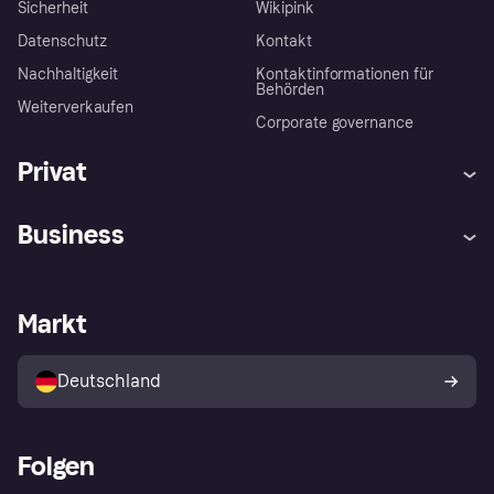
Sicherheit
Wikipink
Datenschutz
Kontakt
Nachhaltigkeit
Kontaktinformationen für
Behörden
Weiterverkaufen
Corporate governance
Privat
Hilfe
Beschwerden
Business
Einloggen
Sicher shoppen mit Klarna
Händlersupport
Entwicklerseite
Mit Klarna einkaufen
Festgeld
Händlerportal
Betriebsstatus
Markt
Klarna App
Datenschutzeinstellungen
Mit Klarna verkaufen
Plattformen und Partner
Shops entdecken
Dein Widerrufsrecht
Deutschland
Käuferschutzrichtlinie
Folgen