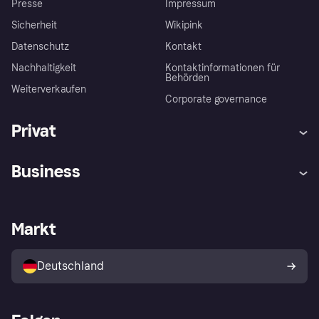
Presse
Impressum
Sicherheit
Wikipink
Datenschutz
Kontakt
Nachhaltigkeit
Kontaktinformationen für
Behörden
Weiterverkaufen
Corporate governance
Privat
Hilfe
Beschwerden
Business
Einloggen
Sicher shoppen mit Klarna
Händlersupport
Entwicklerseite
Mit Klarna einkaufen
Festgeld
Händlerportal
Betriebsstatus
Markt
Klarna App
Datenschutzeinstellungen
Mit Klarna verkaufen
Plattformen und Partner
Shops entdecken
Dein Widerrufsrecht
Deutschland
Käuferschutzrichtlinie