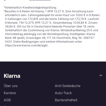
¹
Vorbehaltlich Kreditwürdigkeitsprüfung.
²
Bezahle in 6 Raten mit Klarna, * APR 13,27 %. Eine Anzahlung kann
erforderlich sein. Zahlungsbeispiel für einen Kauf von 1000 € in 6 Raten:
5 Zahlungen von 172,81€ und die letzte Zahlung von 172,79 €. Laufzeit:
6 Monate. TIN 13,27% APR 13,27 %. Gesamtbetrag: 1036,84 €. Zinsen:
36,84 €. Gilt nur für in Deutschland lebende Personen über 18 Jahre.
Vorbehaltlich der Zustimmung von Klarna. Mindestkaufbetrag 25 € und
Höchstbetrag abhängig von der Bonitätsprüfung. Kreditgeber: Klarna
Bank AB (publ), Sveavägen 46, 111 34 Stockholm, Reg. Nr.: 556737-
0431. Siehe Bedingungen und weitere Informationen unter
https://www.klarna.com/de/agb/
.
Klarna
Über uns
Anti-Geldwäsche
Karriere
Auto-Track
AGB
Barrierefreiheit