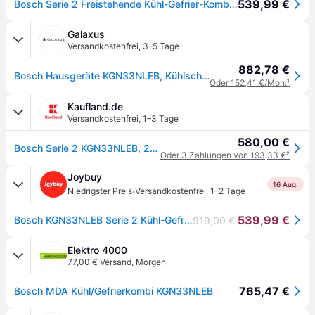
539,99 €
Bosch Serie 2 Freistehende Kühl-Gefrier-Kombination 176 x 60 cm KGN33NLEB
Galaxus
Versandkostenfrei
,
3–5 Tage
882,78 €
Bosch Hausgeräte KGN33NLEB, Kühlschrank Freistehend, Silber
Oder 152,41 €/Mon.
¹
Kaufland.de
Versandkostenfrei
,
1–3 Tage
580,00 €
Bosch Serie 2 KGN33NLEB, 282 l, SN-T, 11 kg/24h, E, Fresh Zone Fach, Edelstahl
Oder 3 Zahlungen von 193,33 €
²
Joybuy
16 Aug.
·
Niedrigster Preis
Versandkostenfrei
,
1–2 Tage
539,99 €
Bosch KGN33NLEB Serie 2 Kühl-Gefrierkombination, 176 x 60 cm, 192 L Kühlvolumen & 87 L Gefriervolumen, NoFrost nie wieder abtauen, LED-Beleuchtung gleichmäßige Ausleuchtung [Energieeffizienzklasse E]
919,00 €
Elektro 4000
77,00 € Versand
,
Morgen
765,47 €
Bosch MDA Kühl/Gefrierkombi KGN33NLEB