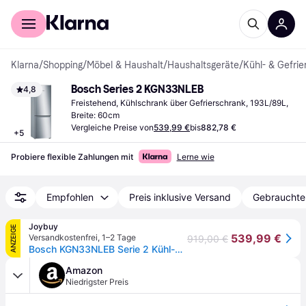
Für Shopper
Für Händler
Klarna
/
Shopping
/
Möbel & Haushalt
/
Haushaltsgeräte
/
Kühl- & Gefrie
Bosch Series 2 KGN33NLEB
4,8
Freistehend, Kühlschrank über Gefrierschrank, 193L/89L, 
Breite: 60cm
Vergleiche Preise von
539,99 €
bis
882,78 €
+
5
Probiere flexible Zahlungen mit
Lerne wie
Empfohlen
Preis inklusive Versand
Gebrauchte
Joybuy
ANZEIGE
539,99 €
Versandkostenfrei
,
1–2 Tage
919,00 €
Bosch KGN33NLEB Serie 2 Kühl-Gefrierkombination, 176 x 60 cm, 192 L Kühlvolumen & 87 L Gefriervolumen, NoFrost nie wieder abtauen, LED-Beleuchtung gleichmäßige Ausleuchtung [Energieeffizienzklasse E]
Amazon
Niedrigster Preis