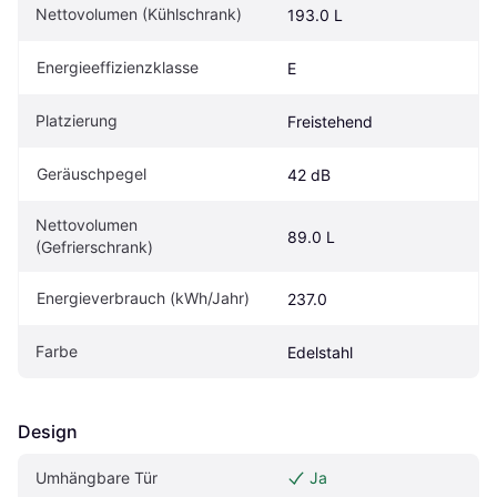
Nettovolumen (Kühlschrank)
193.0 L
Energieeffizienzklasse
E
Platzierung
Freistehend
Geräuschpegel
42 dB
Nettovolumen 
89.0 L
(Gefrierschrank)
Energieverbrauch (kWh/Jahr)
237.0
Farbe
Edelstahl
Design
Umhängbare Tür
Ja