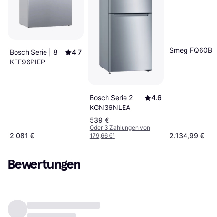
Smeg FQ60BD
Bosch Serie | 8
4.7
KFF96PIEP
Bosch Serie 2
4.6
KGN36NLEA
539 €
Oder 3 Zahlungen von
2.081 €
2.134,99 €
179,66 €
¹
Bewertungen