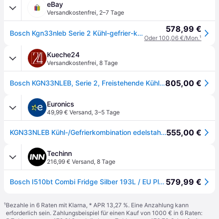
eBay
Versandkostenfrei
,
2–7 Tage
578,99 €
Bosch Kgn33nleb Serie 2 Kühl-gefrier-kombination, 176 X 60 Cm, 192 L Kühlen + 87
Oder 100,06 €/Mon.
¹
Kueche24
Versandkostenfrei
,
8 Tage
805,00 €
Bosch KGN33NLEB, Serie 2, Freistehende Kühl-Gefrier-Kombination mit Gefrierbereich unten, 176 x 60 cm, Metall-Optik
Euronics
49,99 € Versand
,
3–5 Tage
555,00 €
KGN33NLEB Kühl-/Gefrierkombination edelstahl look
Techinn
216,99 € Versand
,
8 Tage
579,99 €
Bosch I510bt Combi Fridge Silber 193L / EU Plug 220V
¹
Bezahle in 6 Raten mit Klarna, * APR 13,27 %. Eine Anzahlung kann
erforderlich sein. Zahlungsbeispiel für einen Kauf von 1000 € in 6 Raten: